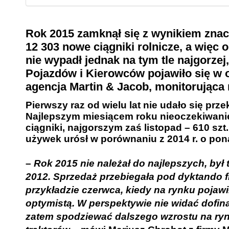
Rok 2015 zamknął się z wynikiem zna
12 303 nowe ciągniki rolnicze, a więc
nie wypadł jednak na tym tle najgorze
Pojazdów i Kierowców
pojawiło się w 
agencja Martin & Jacob, monitorująca r
Pierwszy raz od wielu lat nie udało się pr
Najlepszym miesiącem roku nieoczekiwanie
ciągniki, najgorszym zaś
listopad
– 610 szt
używek urósł w porównaniu z 2014 r. o pona
–
Rok 2015 nie należał do najlepszych, by
2012. Sprzedaż przebiegała pod dyktando f
przykładzie czerwca, kiedy na rynku pojawił
optymistą. W perspektywie nie widać dofin
zatem spodziewać dalszego wzrostu na ryn