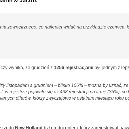
artin & Jacob.
ia zewnętrznego, co najlepiej widać na przykładzie czerwca, 
iczy wynika, że grudzień z
1256 rejestracjami
był jednym z lep
dzy listopadem a grudniem – blisko 106% – można by uznać, że
w rejestrze pojawiło się aż 438 rejestracji na firmę (35%), co 
samych dilerów, którzy zwyczajowo w ostatnim miesiącu roku p
z rzędu
New Holland
był producentem, który zarejestrował najw