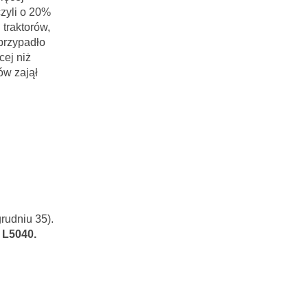
czyli o 20%
traktorów,
przypadło
cej niż
ów zajął
rudniu 35).
 L5040.