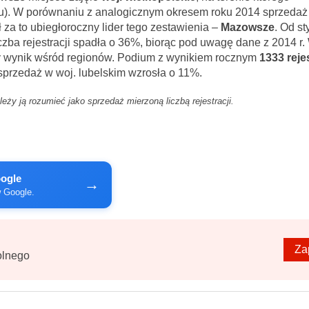
u). W porównaniu z analogicznym okresem roku 2014 sprzedaż
za to ubiegłoroczny lider tego zestawienia –
Mazowsze
. Od st
iczba rejestracji spadła o 36%, biorąc pod uwagę dane z 2014 r.
zy wynik wśród regionów. Podium z wynikiem rocznym
1333 rejes
przedaż w woj. lubelskim wzrosła o 11%.
ży ją rozumieć jako sprzedaż mierzoną liczbą rejestracji.
oogle
→
w Google.
Za
olnego