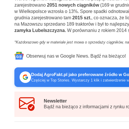
zarejestrowano
2051 nowych ciągników
(169 w grudni
w Wielkopolsce wzrosła o 13%. Spore spadki odnotował 
grudnia zarejestrowano tam
2015 szt.
, co oznacza, że l
na Mazowszu sprzedano 189 traktorów i był to najleps
zamyka Lubelszczyzna.
W porównaniu z rokiem 2014 s
*Każdorazowo gdy w materiale jest mowa o sprzedaży ciągników, nale
Obserwuj nas w Google News. Bądź na bieżąco!
Dodaj AgroFakt.pl jako preferowane źródło w G
Częściej w Top Stories. Wystarczy 1 klik i zatwierdzenie 
Newsletter
Bądź na bieżąco z informacjami z rynku r