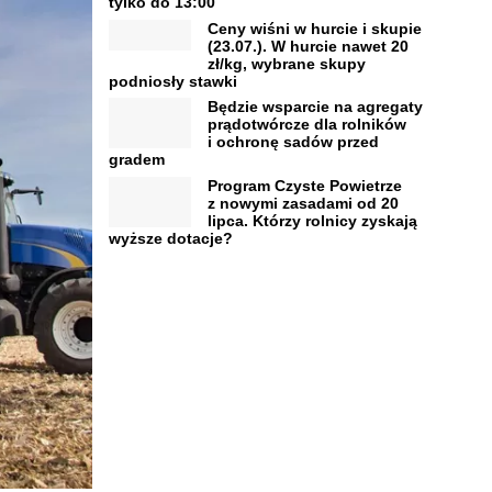
tylko do 13:00
Ceny wiśni w hurcie i skupie
(23.07.). W hurcie nawet 20
zł/kg, wybrane skupy
podniosły stawki
Będzie wsparcie na agregaty
prądotwórcze dla rolników
i ochronę sadów przed
gradem
Program Czyste Powietrze
z nowymi zasadami od 20
lipca. Którzy rolnicy zyskają
wyższe dotacje?