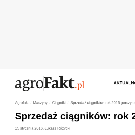
AKTUALN
Agrofakt
Maszyny
Ciągniki
Sprzedaż ciągników: rok 2015 gorszy 
Sprzedaż ciągników: rok 
15 stycznia 2016
,
Łukasz Różycki