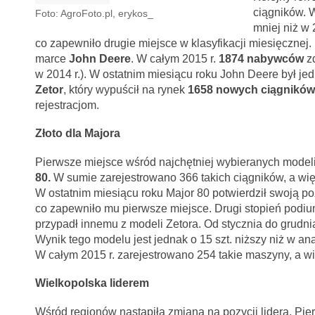
ciągników. 
Foto: AgroFoto.pl, erykos_
mniej niż w 
co zapewniło drugie miejsce w klasyfikacji miesięcznej
marce
John Deere
. W całym 2015 r.
1874 nabywców
zd
w 2014 r.). W ostatnim miesiącu roku John Deere był jed
Zetor
, który wypuścił na rynek
1658 nowych ciągników
rejestracjom.
Złoto dla Majora
Pierwsze miejsce wśród najchętniej wybieranych modeli
80.
W sumie zarejestrowano 366 takich ciągników, a więc
W ostatnim miesiącu roku Major 80 potwierdził swoją poz
co zapewniło mu pierwsze miejsce. Drugi stopień podi
przypadł innemu z modeli Zetora. Od stycznia do grud
Wynik tego modelu jest jednak o 15 szt. niższy niż w 
W całym 2015 r. zarejestrowano 254 takie maszyny, a wi
Wielkopolska liderem
Wśród regionów nastąpiła zmiana na pozycji lidera. Pie