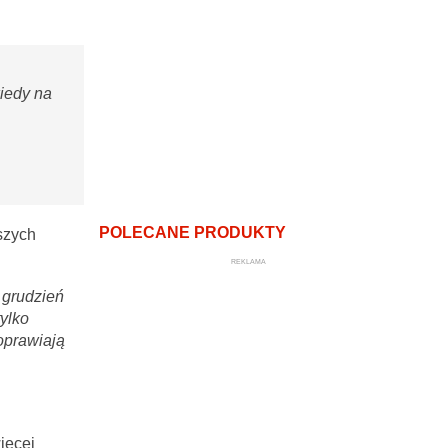
kiedy na
POLECANE PRODUKTY
szych
REKLAMA
 grudzień
tylko
oprawiają
ięcej