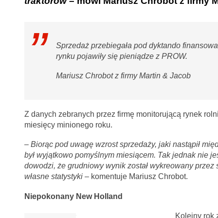
traktorów
– mówi Mariusz Chrobot z firmy M
Sprzedaż przebiegała pod dyktando finansowan
rynku pojawiły się pieniądze z PROW.
Mariusz Chrobot z firmy Martin & Jacob
Z danych zebranych przez firmę monitorującą rynek roln
miesięcy minionego roku.
–
Biorąc pod uwagę wzrost sprzedaży, jaki nastąpił mię
był wyjątkowo pomyślnym miesiącem. Tak jednak nie jest, 
dowodzi, że grudniowy wynik został wykreowany przez 
własne statystyki
– komentuje Mariusz Chrobot.
Niepokonany New Holland
Kolejny rok 