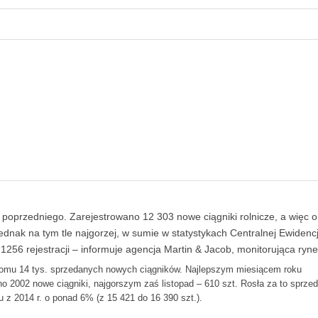
poprzedniego. Zarejestrowano 12 303 nowe ciągniki rolnicze, a więc 
dnak na tym tle najgorzej, w sumie w statystykach Centralnej Ewidencj
256 rejestracji – informuje agencja Martin & Jacob, monitorująca rynek
oziomu 14 tys. sprzedanych nowych ciągników. Najlepszym miesiącem roku
no 2002 nowe ciągniki, najgorszym zaś listopad – 610 szt. Rosła za to sprze
 z 2014 r. o ponad 6% (z 15 421 do 16 390 szt.).