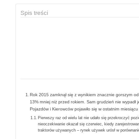
Spis treści
Rok 2015 zamknął się z wynikiem znacznie gorszym od 
13% mniej niż przed rokiem. Sam grudzień nie wypadł je
Pojazdów i Kierowców pojawiło się w ostatnim miesiącu 1
Pierwszy raz od wielu lat nie udało się przekroczyć p
nieoczekiwanie okazał się czerwiec, kiedy zarejestrowa
traktorów używanych – rynek używek urósł w porównaniu