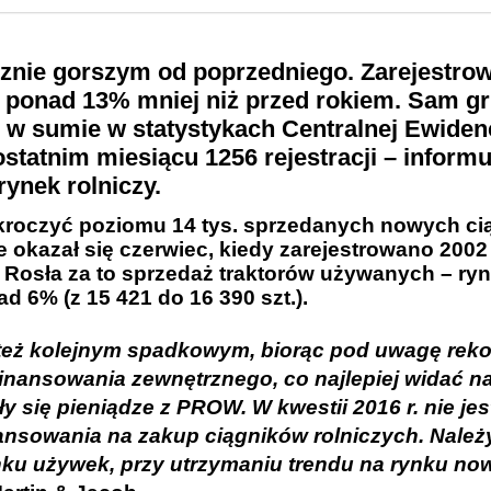
cznie gorszym od poprzedniego. Zarejestro
 o ponad 13% mniej niż przed rokiem. Sam g
j, w sumie w statystykach
Centralnej Ewidenc
ostatnim miesiącu 1256 rejestracji – informu
ynek rolniczy.
zekroczyć poziomu
14 tys. sprzedanych nowych ci
 okazał się
czerwiec
, kiedy zarejestrowano 200
. Rosła za to sprzedaż traktorów używanych – ry
d 6% (z 15 421 do 16 390 szt.).
ł też kolejnym spadkowym, biorąc pod uwagę rek
inansowania zewnętrznego, co najlepiej widać n
y się pieniądze z PROW. W kwestii 2016 r. nie je
ansowania na zakup ciągników rolniczych. Należy
ku używek, przy utrzymaniu trendu na rynku no