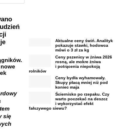
wano
rudzień
ji
je
Aktualne ceny świń. Analityk
pokazuje stawki, hodowca
mówi o 3 zł za kg
Ceny pszenicy w żniwa 2026
ągników.
rosną, ale mokre żniwa
2 nowe
i potrącenia niepokoją
rolników
nek
Ceny bydła wyhamowały.
Skupy płacą mniej niż pod
koniec maja
ordowy
Ściernisko po rzepaku. Czy
warto poczekać na deszcz
a
i wykorzystać efekt
stem
fałszywego siewu?
 się
wych