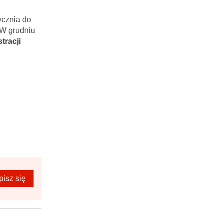
ycznia do
 W grudniu
tracji
pisz się