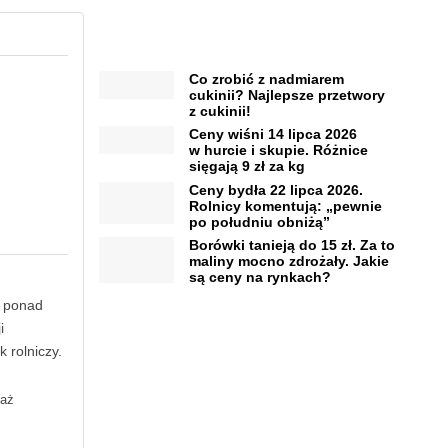
Co zrobić z nadmiarem
cukinii? Najlepsze przetwory
z cukinii!
Ceny wiśni 14 lipca 2026
w hurcie i skupie. Różnice
sięgają 9 zł za kg
Ceny bydła 22 lipca 2026.
Rolnicy komentują: „pewnie
po południu obniżą”
Borówki tanieją do 15 zł. Za to
maliny mocno zdrożały. Jakie
są ceny na rynkach?
o ponad
i
 rolniczy.
daż