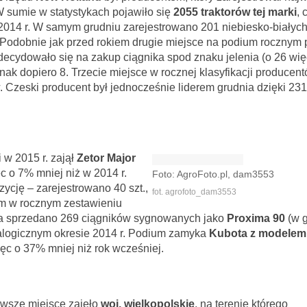
W sumie w statystykach pojawiło się
2055 traktorów tej marki
, 
2014 r. W samym grudniu zarejestrowano 201 niebiesko-białych 
. Podobnie jak przed rokiem drugie miejsce na podium rocznym 
ecydowało się na zakup ciągnika spod znaku jelenia (o 26 wię
nak dopiero 8. Trzecie miejsce w rocznej klasyfikacji producent
. Czeski producent był jednocześnie liderem grudnia dzięki 231
 w 2015 r. zajął
Zetor Major
 o 7% mniej niż w 2014 r.
Foto: AgroFoto.pl, dam3553
ycję – zarejestrowano 40 szt.,
fot. agrofoto_dam3553
um w rocznym zestawieniu
nia sprzedano 269 ciągników sygnowanych jako
Proxima 90
(w g
analogicznym okresie 2014 r. Podium zamyka
Kubota z modelem
ęc o 37% mniej niż rok wcześniej.
rwsze miejsce zajęło
woj. wielkopolskie
, na terenie którego