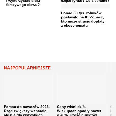
i wykorzystać efekt
część rynku? Co z cenami?
fałszywego siewu?
Ponad 30 tys. rolników
postawiło na IP. Zobacz,
kto może stracić dopłaty
z ekoschematu
NAJPOPULARNIEJSZE
Pomoc do nawozów 2026.
Ceny wiśni dziś.
Cen
Rząd zwiększy wsparcie,
W skupach spadły nawet
i s
ale nie dla wszystkich
o 40%. Część punktów
naw