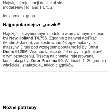
Najwięcej rejestracji doczekał się
model New Holland T4.75S.
fot. agrofoto_griga
Najpopularniejsze „nówki”
Najczęściej wybieranym modelem w omawianym okresie
był
New Holland T4.75S
. Zgodnie z danymi AgriTrac
(Martin & Jacob), zarejestrowano 48 egzemplarzy tej
maszyny. Drugi pod względem popularności był
John
Deere 6120M
. Wydano tablice do 44 nowych „jelonków”
o tym oznaczeniu. Trzecią najchętniej rejestrowaną
konstrukcją był
Zetor Proxima 90
. W dniach 1–20 grudnia
właścicieli znalazło 41 takich ciągników.
Różne potrzeby