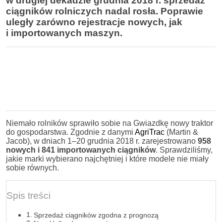
w drugiej dekadzie grudnia 2018 r. sprzedaż
ciągników rolniczych nadal rosła. Poprawie
uległy zarówno rejestracje nowych, jak
i importowanych maszyn.
Niemało rolników sprawiło sobie na Gwiazdkę nowy traktor
do gospodarstwa. Zgodnie z danymi
AgriTrac
(Martin &
Jacob), w dniach 1–20 grudnia 2018 r. zarejestrowano
958
nowych i 841 importowanych ciągników
. Sprawdziliśmy,
jakie marki wybierano najchętniej i które modele nie miały
sobie równych.
Spis treści
Sprzedaż ciągników zgodna z prognozą