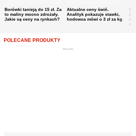
Borówki tanieją do 15 zł. Za
Aktualne ceny świń.
Cen
to maliny mocno zdrożały.
Analityk pokazuje stawki,
202
Jakie są ceny na rynkach?
hodowca mówi o 3 zł za kg
żni
nie
POLECANE PRODUKTY
REKLAMA