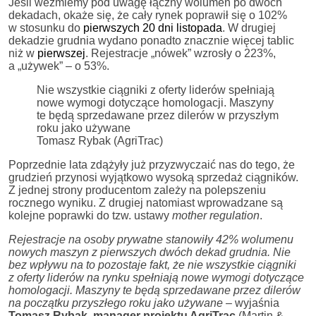
Jeśli weźmiemy pod uwagę łączny wolumen po dwóch
dekadach, okaże się, że cały rynek poprawił się o 102%
w stosunku do
pierwszych 20 dni listopada
. W drugiej
dekadzie grudnia wydano ponadto znacznie więcej tablic
niż w
pierwszej
. Rejestracje „nówek” wzrosły o 223%,
a „używek” – o 53%.
Nie wszystkie ciągniki z oferty liderów spełniają
nowe wymogi dotyczące homologacji. Maszyny
te będą sprzedawane przez dilerów w przyszłym
roku jako używane
Tomasz Rybak (AgriTrac)
Poprzednie lata zdążyły już przyzwyczaić nas do tego, że
grudzień przynosi wyjątkowo wysoką sprzedaż ciągników.
Z jednej strony producentom zależy na polepszeniu
rocznego wyniku. Z drugiej natomiast wprowadzane są
kolejne poprawki do tzw. ustawy
mother regulation
.
Rejestracje na osoby prywatne stanowiły 42% wolumenu
nowych maszyn z pierwszych dwóch dekad grudnia. Nie
bez wpływu na to pozostaje fakt, że nie wszystkie ciągniki
z oferty liderów na rynku spełniają nowe wymogi dotyczące
homologacji. Maszyny te będą sprzedawane przez dilerów
na początku przyszłego roku jako używane
– wyjaśnia
Tomasz Rybak, manager projektu AgriTrac
(Martin &