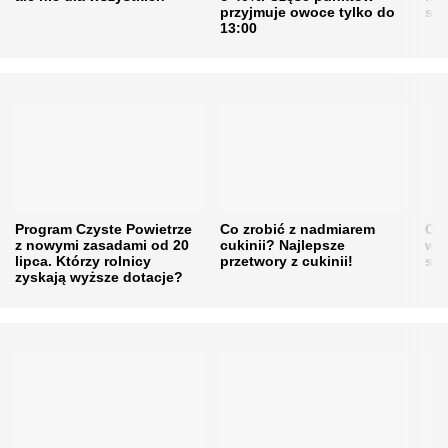
przyjmuje owoce tylko do
sku
13:00
Program Czyste Powietrze
Co zrobić z nadmiarem
Cen
z nowymi zasadami od 20
cukinii? Najlepsze
w h
lipca. Którzy rolnicy
przetwory z cukinii!
się
zyskają wyższe dotacje?