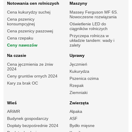
Notowania cen rolniczych
Maszyny
Cena kukurydzy suchej
Massey Ferguson MF 6S.
Nowoczesne rozwiązania
Cena pszenicy
konsumpcyjnej
Oświetlenie LED do
ciągników rolniczych
Cena pszenicy paszowej
Przyczepa rolnicza w
Cena rzepaku
układzie tandem: wady i
Ceny nawozów
zalety
Na czasie
Uprawy
Cena jęczmienia ze żniw
Jęczmień
2024
Kukurydza
Ceny gruntów ornych 2024
Pszenica ozima
Kary za brak OC
Rzepak
Ziemniaki
Wieś
Zwierzęta
ARiMR
Alpaka
Budynek gospodarczy
ASF
Dopłaty bezpośrednie 2024
Bydło mięsne