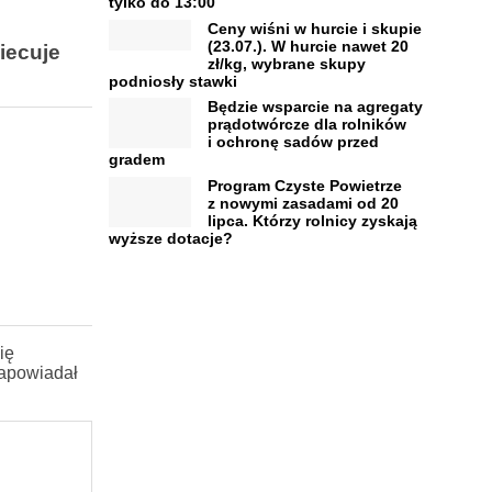
tylko do 13:00
Ceny wiśni w hurcie i skupie
(23.07.). W hurcie nawet 20
iecuje
zł/kg, wybrane skupy
podniosły stawki
Będzie wsparcie na agregaty
prądotwórcze dla rolników
i ochronę sadów przed
gradem
Program Czyste Powietrze
z nowymi zasadami od 20
lipca. Którzy rolnicy zyskają
wyższe dotacje?
ię
zapowiadał