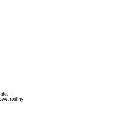
gle.
→
powe,
rośliny