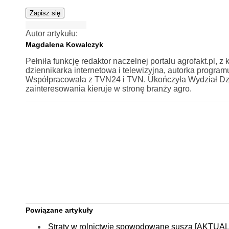
Zapisz się
Autor artykułu:
Magdalena Kowalczyk
Pełniła funkcję redaktor naczelnej portalu agrofakt.pl,
dziennikarka internetowa i telewizyjna, autorka program
Współpracowała z TVN24 i TVN. Ukończyła Wydział Dzi
zainteresowania kieruje w stronę branży agro.
Powiązane artykuły
Straty w rolnictwie spowodowane suszą [AKTUA