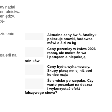
aty nadal
er rolnictwa
ieniędzy.
yją
zielenie
Aktualne ceny świń. Analityk
pokazuje stawki, hodowca
mówi o 3 zł za kg
Ceny pszenicy w żniwa 2026
rosną, ale mokre żniwa
galerii na
i potrącenia niepokoją
rolników
Ceny bydła wyhamowały.
Skupy płacą mniej niż pod
koniec maja
Ściernisko po rzepaku. Czy
warto poczekać na deszcz
i wykorzystać efekt
fałszywego siewu?