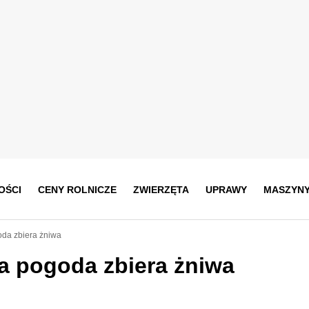
OŚCI
CENY ROLNICZE
ZWIERZĘTA
UPRAWY
MASZYN
oda zbiera żniwa
ła pogoda zbiera żniwa