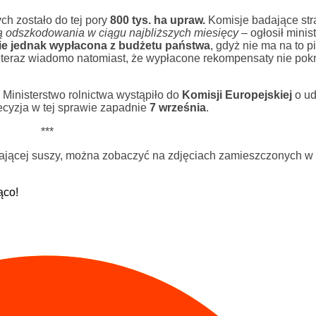
ch zostało do tej pory
800 tys. ha upraw.
Komisje badające str
ą odszkodowania w ciągu najbliższych miesięcy
– ogłosił minist
ie jednak wypłacona z budżetu państwa
, gdyż nie ma na to p
ż teraz wiadomo natomiast, że wypłacone rekompensaty nie pokr
Ministerstwo rolnictwa wystąpiło do
Komisji Europejskiej
o ud
ecyzja w tej sprawie zapadnie
7 września
.
***
trwającej suszy, można zobaczyć na zdjęciach zamieszczonych w 
ąco!