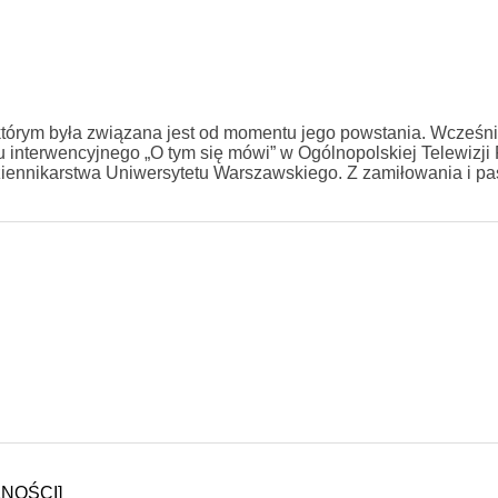
 z którym była związana jest od momentu jego powstania. Wcześni
u interwencyjnego „O tym się mówi” w Ogólnopolskiej Telewizji 
ennikarstwa Uniwersytetu Warszawskiego. Z zamiłowania i pas
LNOŚCI]