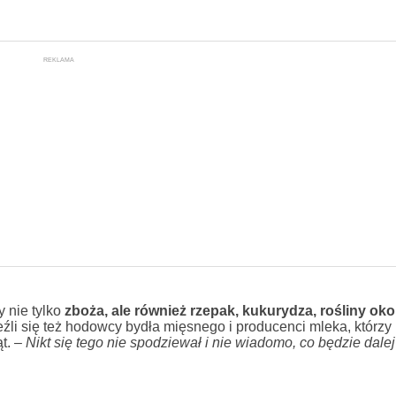
REKLAMA
y nie tylko
zboża, ale również rzepak, kukurydza, rośliny ok
leźli się też hodowcy bydła mięsnego i producenci mleka, którzy 
t. –
Nikt się tego nie spodziewał i nie wiadomo, co będzie dalej