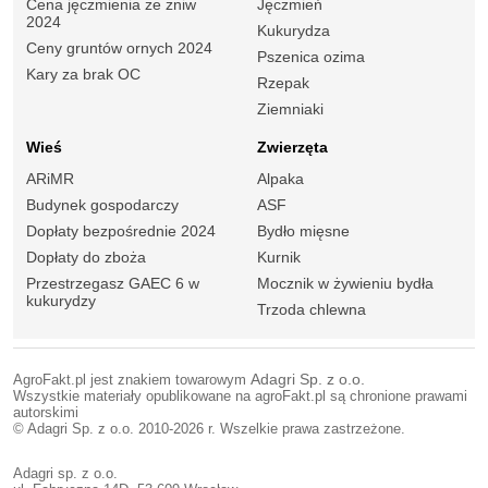
Cena jęczmienia ze żniw
Jęczmień
2024
Kukurydza
Ceny gruntów ornych 2024
Pszenica ozima
Kary za brak OC
Rzepak
Ziemniaki
Wieś
Zwierzęta
ARiMR
Alpaka
Budynek gospodarczy
ASF
Dopłaty bezpośrednie 2024
Bydło mięsne
Dopłaty do zboża
Kurnik
Przestrzegasz GAEC 6 w
Mocznik w żywieniu bydła
kukurydzy
Trzoda chlewna
AgroFakt.pl jest znakiem towarowym
Adagri Sp. z o.o.
Wszystkie materiały opublikowane na agroFakt.pl są chronione prawami
autorskimi
© Adagri Sp. z o.o. 2010-2026 r. Wszelkie prawa zastrzeżone.
Adagri sp. z o.o.