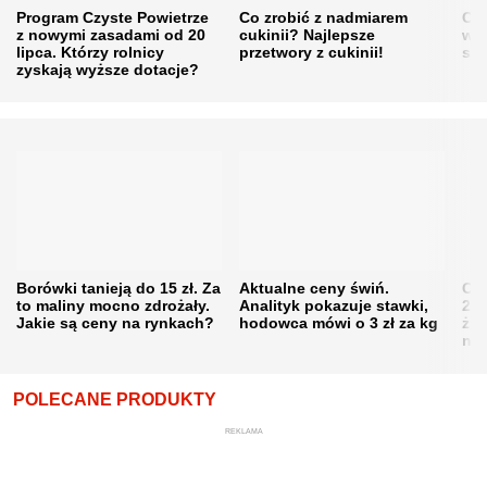
Program Czyste Powietrze
Co zrobić z nadmiarem
Cen
z nowymi zasadami od 20
cukinii? Najlepsze
w h
lipca. Którzy rolnicy
przetwory z cukinii!
się
zyskają wyższe dotacje?
Borówki tanieją do 15 zł. Za
Aktualne ceny świń.
Cen
to maliny mocno zdrożały.
Analityk pokazuje stawki,
202
Jakie są ceny na rynkach?
hodowca mówi o 3 zł za kg
żni
nie
POLECANE PRODUKTY
REKLAMA