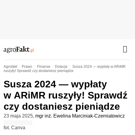
Agrofakt
Prawo
Finanse
Dotacje
Susza 2024 — wypłaty w ARiMR
ruszyły! Sprawdź czy dostaniesz pieniądze
Susza 2024 — wypłaty
w ARiMR ruszyły! Sprawdź
czy dostaniesz pieniądze
23 maja 2025
,
mgr inż. Ewelina Marciniak-Czerniatowicz
fot. Canva