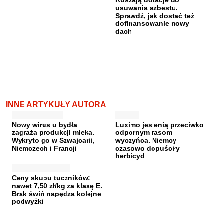
Ruszają dotacje do
usuwania azbestu.
Sprawdź, jak dostać też
dofinansowanie nowy
dach
INNE ARTYKUŁY AUTORA
Nowy wirus u bydła
Luximo jesienią przeciwko
zagraża produkcji mleka.
odpornym rasom
Wykryto go w Szwajcarii,
wyczyńca. Niemcy
Niemczech i Francji
czasowo dopuściły
herbicyd
Ceny skupu tuczników:
nawet 7,50 zł/kg za klasę E.
Brak świń napędza kolejne
podwyżki