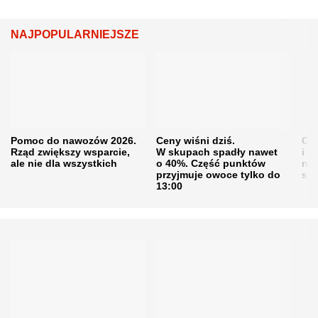
NAJPOPULARNIEJSZE
Pomoc do nawozów 2026.
Ceny wiśni dziś.
Cen
Rząd zwiększy wsparcie,
W skupach spadły nawet
i s
ale nie dla wszystkich
o 40%. Część punktów
naw
przyjmuje owoce tylko do
sku
13:00