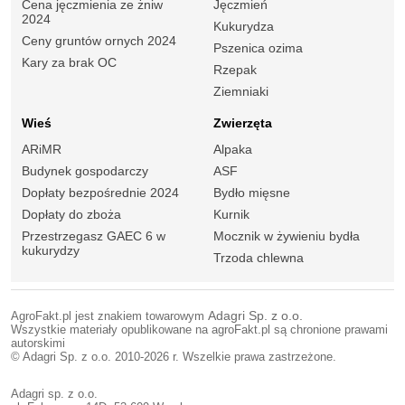
Cena jęczmienia ze żniw
Jęczmień
2024
Kukurydza
Ceny gruntów ornych 2024
Pszenica ozima
Kary za brak OC
Rzepak
Ziemniaki
Wieś
Zwierzęta
ARiMR
Alpaka
Budynek gospodarczy
ASF
Dopłaty bezpośrednie 2024
Bydło mięsne
Dopłaty do zboża
Kurnik
Przestrzegasz GAEC 6 w
Mocznik w żywieniu bydła
kukurydzy
Trzoda chlewna
AgroFakt.pl jest znakiem towarowym
Adagri Sp. z o.o.
Wszystkie materiały opublikowane na agroFakt.pl są chronione prawami
autorskimi
© Adagri Sp. z o.o. 2010-2026 r. Wszelkie prawa zastrzeżone.
Adagri sp. z o.o.