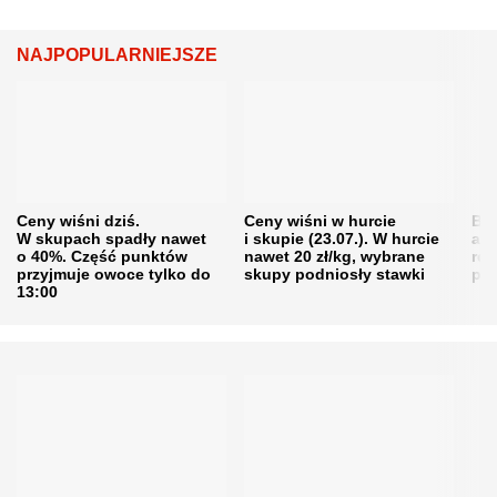
NAJPOPULARNIEJSZE
Ceny wiśni dziś.
Ceny wiśni w hurcie
Będ
W skupach spadły nawet
i skupie (23.07.). W hurcie
agr
o 40%. Część punktów
nawet 20 zł/kg, wybrane
rol
przyjmuje owoce tylko do
skupy podniosły stawki
pr
13:00