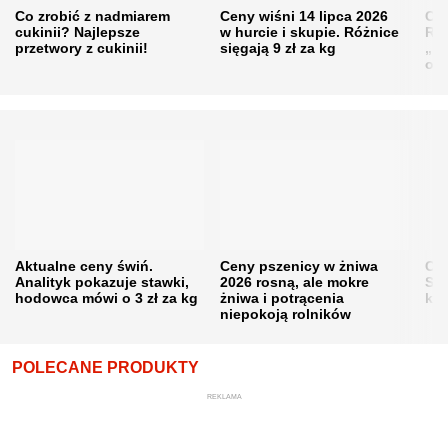
Co zrobić z nadmiarem
Ceny wiśni 14 lipca 2026
Cen
cukinii? Najlepsze
w hurcie i skupie. Różnice
Rol
przetwory z cukinii!
sięgają 9 zł za kg
„pe
obn
Aktualne ceny świń.
Ceny pszenicy w żniwa
Ce
Analityk pokazuje stawki,
2026 rosną, ale mokre
Sku
hodowca mówi o 3 zł za kg
żniwa i potrącenia
kon
niepokoją rolników
POLECANE PRODUKTY
REKLAMA