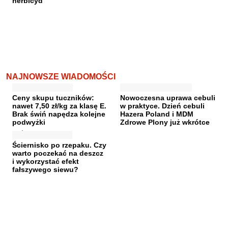
herbicyd
NAJNOWSZE WIADOMOŚCI
Ceny skupu tuczników:
Nowoczesna uprawa cebuli
nawet 7,50 zł/kg za klasę E.
w praktyce. Dzień cebuli
Brak świń napędza kolejne
Hazera Poland i MDM
podwyżki
Zdrowe Plony już wkrótce
Ściernisko po rzepaku. Czy
warto poczekać na deszcz
i wykorzystać efekt
fałszywego siewu?