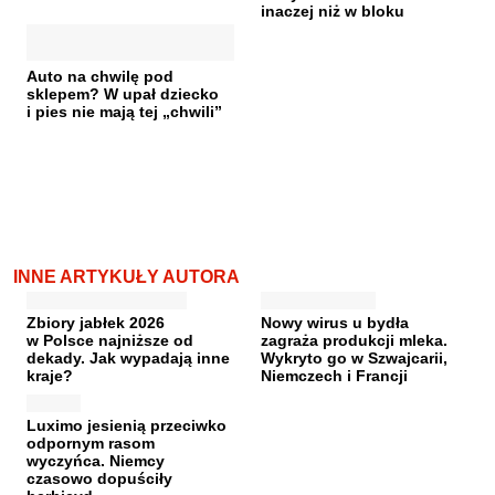
inaczej niż w bloku
Auto na chwilę pod
sklepem? W upał dziecko
i pies nie mają tej „chwili”
INNE ARTYKUŁY AUTORA
Zbiory jabłek 2026
Nowy wirus u bydła
w Polsce najniższe od
zagraża produkcji mleka.
dekady. Jak wypadają inne
Wykryto go w Szwajcarii,
kraje?
Niemczech i Francji
Luximo jesienią przeciwko
odpornym rasom
wyczyńca. Niemcy
czasowo dopuściły