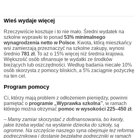
Wieś wydaje więcej
Rzeczywiście kosztuje i to nie mało. Średni wydatek na
szkolne wyprawki to ponad
53% minimalnego
wynagrodzenia netto w Polsce
. Kwota, którą mieszkańcy
wsi zamierzają przeznaczyć na szkolne zakupy, wynosi
średnio
781 zł.
To aż o 15% więcej niż średnia krajowa.
Większość osób sfinansuje te wydatki ze środków
bieżących lub oszczędności. Według badania niecałe 10%
osób skorzysta z pomocy bliskich, a 5% zaciągnie pożyczkę
na ten cel.
Program pomocy
Ci, którzy mają problem z odłożeniem pieniędzy, powinni
pamiętać o
programie „Wyprawka szkolna”
, w ramach
którego można otrzymać
pomoc w wysokości 225–450 zł
.
–
Mamy zamiar skorzystać z dofinansowania, bo kwoty,
jakie trzeba wydać na wysłanie dziecka do szkoły, są
ogromne. Na szczęście naszego syna obejmuje też reforma
podręcznikowa i dostanie bezpłatne podręczniki w ramach