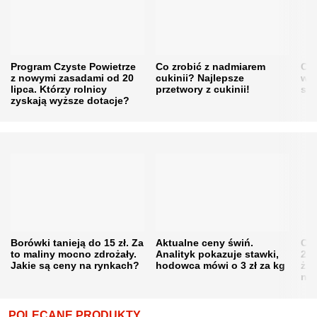
Program Czyste Powietrze
Co zrobić z nadmiarem
Cen
z nowymi zasadami od 20
cukinii? Najlepsze
w h
lipca. Którzy rolnicy
przetwory z cukinii!
się
zyskają wyższe dotacje?
Borówki tanieją do 15 zł. Za
Aktualne ceny świń.
Cen
to maliny mocno zdrożały.
Analityk pokazuje stawki,
202
Jakie są ceny na rynkach?
hodowca mówi o 3 zł za kg
żni
nie
POLECANE PRODUKTY