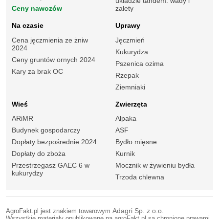
układzie tandem: wady i
Ceny nawozów
zalety
Na czasie
Uprawy
Cena jęczmienia ze żniw
Jęczmień
2024
Kukurydza
Ceny gruntów ornych 2024
Pszenica ozima
Kary za brak OC
Rzepak
Ziemniaki
Wieś
Zwierzęta
ARiMR
Alpaka
Budynek gospodarczy
ASF
Dopłaty bezpośrednie 2024
Bydło mięsne
Dopłaty do zboża
Kurnik
Przestrzegasz GAEC 6 w
Mocznik w żywieniu bydła
kukurydzy
Trzoda chlewna
AgroFakt.pl jest znakiem towarowym
Adagri Sp. z o.o.
Wszystkie materiały opublikowane na agroFakt.pl są chronione prawami