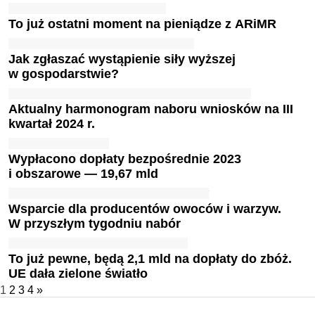
To już ostatni moment na pieniądze z ARiMR
Jak zgłaszać wystąpienie siły wyższej
w gospodarstwie?
Aktualny harmonogram naboru wniosków na III
kwartał 2024 r.
Wypłacono dopłaty bezpośrednie 2023
i obszarowe — 19,67 mld
Wsparcie dla producentów owoców i warzyw.
W przyszłym tygodniu nabór
To już pewne, będą 2,1 mld na dopłaty do zbóż.
UE dała zielone światło
1
2
3
4
»