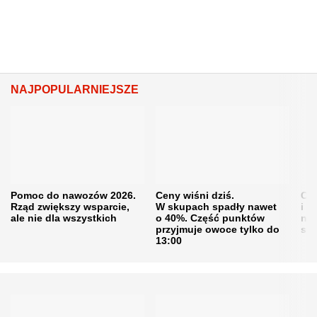
NAJPOPULARNIEJSZE
Pomoc do nawozów 2026.
Ceny wiśni dziś.
Cen
Rząd zwiększy wsparcie,
W skupach spadły nawet
i s
ale nie dla wszystkich
o 40%. Część punktów
naw
przyjmuje owoce tylko do
sku
13:00