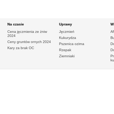
Na czasie
Uprawy
W
Cena jęczmienia ze żniw
Jęczmień
A
2024
Kukurydza
B
Ceny gruntów ornych 2024
Pszenica ozima
Do
Kary za brak OC
Rzepak
Do
Ziemniaki
P
k