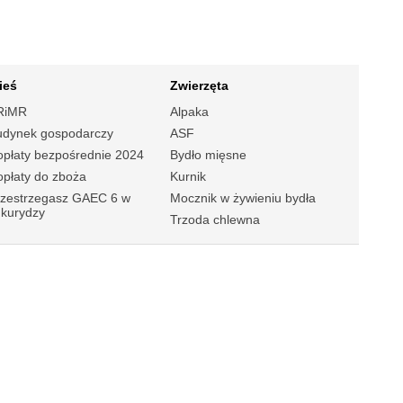
ieś
Zwierzęta
RiMR
Alpaka
udynek gospodarczy
ASF
płaty bezpośrednie 2024
Bydło mięsne
płaty do zboża
Kurnik
rzestrzegasz GAEC 6 w
Mocznik w żywieniu bydła
ukurydzy
Trzoda chlewna