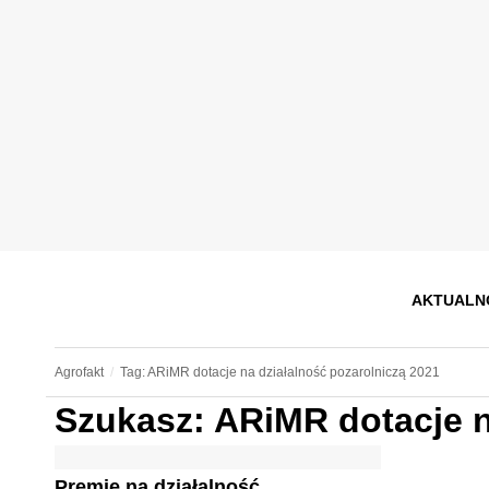
AKTUALN
Agrofakt
Tag: ARiMR dotacje na działalność pozarolniczą 2021
Szukasz: ARiMR dotacje n
Premie na działalność