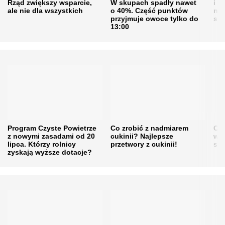
Rząd zwiększy wsparcie,
W skupach spadły nawet
i s
ale nie dla wszystkich
o 40%. Część punktów
naw
przyjmuje owoce tylko do
sku
13:00
Program Czyste Powietrze
Co zrobić z nadmiarem
Cen
z nowymi zasadami od 20
cukinii? Najlepsze
w h
lipca. Którzy rolnicy
przetwory z cukinii!
się
zyskają wyższe dotacje?