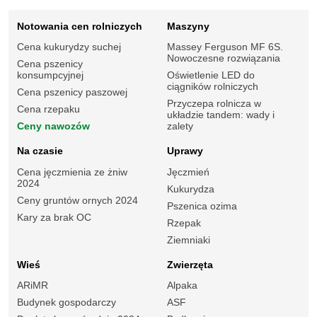
Notowania cen rolniczych
Maszyny
Cena kukurydzy suchej
Massey Ferguson MF 6S.
Nowoczesne rozwiązania
Cena pszenicy
konsumpcyjnej
Oświetlenie LED do
ciągników rolniczych
Cena pszenicy paszowej
Przyczepa rolnicza w
Cena rzepaku
układzie tandem: wady i
Ceny nawozów
zalety
Na czasie
Uprawy
Cena jęczmienia ze żniw
Jęczmień
2024
Kukurydza
Ceny gruntów ornych 2024
Pszenica ozima
Kary za brak OC
Rzepak
Ziemniaki
Wieś
Zwierzęta
ARiMR
Alpaka
Budynek gospodarczy
ASF