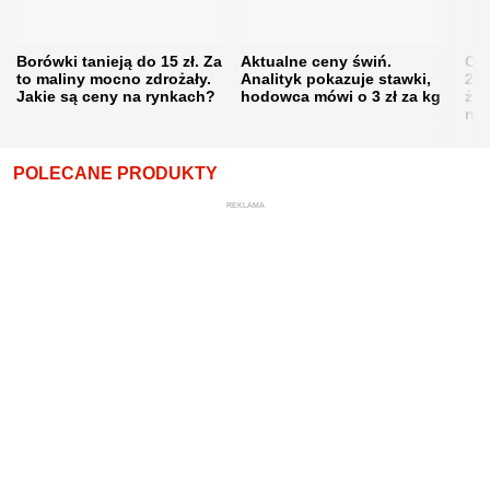
Borówki tanieją do 15 zł. Za
Aktualne ceny świń.
Cen
to maliny mocno zdrożały.
Analityk pokazuje stawki,
202
Jakie są ceny na rynkach?
hodowca mówi o 3 zł za kg
żni
nie
POLECANE PRODUKTY
REKLAMA