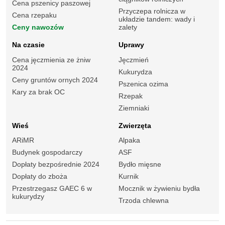
Cena pszenicy paszowej
Przyczepa rolnicza w
Cena rzepaku
układzie tandem: wady i
Ceny nawozów
zalety
Na czasie
Uprawy
Cena jęczmienia ze żniw
Jęczmień
2024
Kukurydza
Ceny gruntów ornych 2024
Pszenica ozima
Kary za brak OC
Rzepak
Ziemniaki
Wieś
Zwierzęta
ARiMR
Alpaka
Budynek gospodarczy
ASF
Dopłaty bezpośrednie 2024
Bydło mięsne
Dopłaty do zboża
Kurnik
Przestrzegasz GAEC 6 w
Mocznik w żywieniu bydła
kukurydzy
Trzoda chlewna