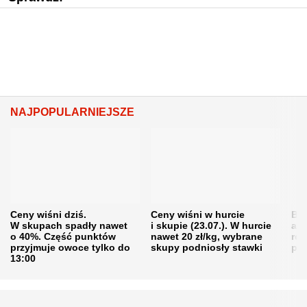
NAJPOPULARNIEJSZE
Ceny wiśni dziś.
Ceny wiśni w hurcie
Będ
W skupach spadły nawet
i skupie (23.07.). W hurcie
agr
o 40%. Część punktów
nawet 20 zł/kg, wybrane
rol
przyjmuje owoce tylko do
skupy podniosły stawki
pr
13:00