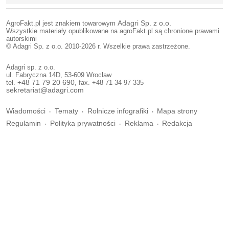
AgroFakt.pl jest znakiem towarowym
Adagri Sp. z o.o.
Wszystkie materiały opublikowane na agroFakt.pl są chronione prawami
autorskimi
© Adagri Sp. z o.o. 2010-2026 r. Wszelkie prawa zastrzeżone.
Adagri sp. z o.o.
ul. Fabryczna 14D, 53-609 Wrocław
tel.
+48 71 79 20 690
, fax. +48 71 34 97 335
sekretariat@adagri.com
Wiadomości
Tematy
Rolnicze infografiki
Mapa strony
Regulamin
Polityka prywatności
Reklama
Redakcja