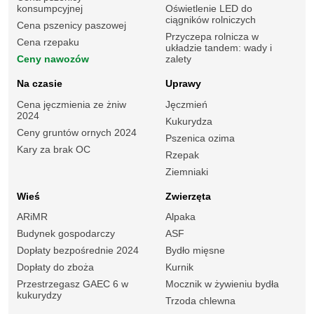
konsumpcyjnej
Oświetlenie LED do
ciągników rolniczych
Cena pszenicy paszowej
Przyczepa rolnicza w
Cena rzepaku
układzie tandem: wady i
Ceny nawozów
zalety
Na czasie
Uprawy
Cena jęczmienia ze żniw
Jęczmień
2024
Kukurydza
Ceny gruntów ornych 2024
Pszenica ozima
Kary za brak OC
Rzepak
Ziemniaki
Wieś
Zwierzęta
ARiMR
Alpaka
Budynek gospodarczy
ASF
Dopłaty bezpośrednie 2024
Bydło mięsne
Dopłaty do zboża
Kurnik
Przestrzegasz GAEC 6 w
Mocznik w żywieniu bydła
kukurydzy
Trzoda chlewna