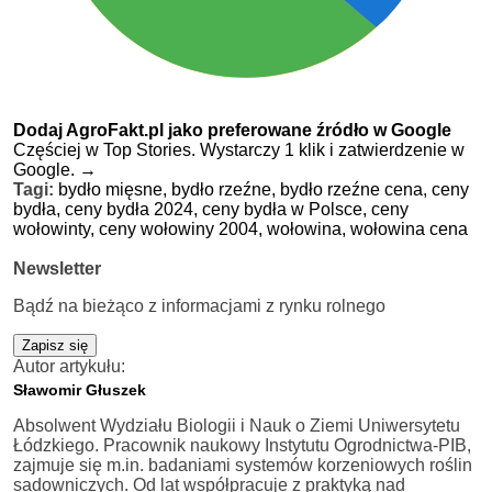
Dodaj AgroFakt.pl jako preferowane źródło w Google
Częściej w Top Stories. Wystarczy 1 klik i zatwierdzenie w
Google.
→
Tagi:
bydło mięsne,
bydło rzeźne,
bydło rzeźne cena,
ceny
bydła,
ceny bydła 2024,
ceny bydła w Polsce,
ceny
wołowinty,
ceny wołowiny 2004,
wołowina,
wołowina cena
Newsletter
Bądź na bieżąco z informacjami z rynku rolnego
Zapisz się
Autor artykułu:
Sławomir Głuszek
Absolwent Wydziału Biologii i Nauk o Ziemi Uniwersytetu
Łódzkiego. Pracownik naukowy Instytutu Ogrodnictwa-PIB,
zajmuje się m.in. badaniami systemów korzeniowych roślin
sadowniczych. Od lat współpracuje z praktyką nad