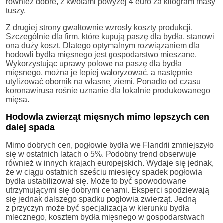
również dobre, z kwotami powyżej 4 euro za kilogram masy
tuszy.
Z drugiej strony gwałtownie wzrosły koszty produkcji.
Szczególnie dla firm, które kupują paszę dla bydła, stanowi
ona duży koszt. Dlatego optymalnym rozwiązaniem dla
hodowli bydła mięsnego jest gospodarstwo mieszane.
Wykorzystując uprawy polowe na paszę dla bydła
mięsnego, można je lepiej waloryzować, a następnie
utylizować obornik na własnej ziemi. Ponadto od czasu
koronawirusa rośnie uznanie dla lokalnie produkowanego
mięsa.
Hodowla zwierząt mięsnych mimo lepszych cen
dalej spada
Mimo dobrych cen, pogłowie bydła we Flandrii zmniejszyło
się w ostatnich latach o 5%. Podobny trend obserwuje
również w innych krajach europejskich. Wydaje się jednak,
że w ciągu ostatnich sześciu miesięcy spadek pogłowia
bydła ustabilizował się. Może to być spowodowane
utrzymującymi się dobrymi cenami. Eksperci spodziewają
się jednak dalszego spadku pogłowia zwierząt. Jedną
z przyczyn może być specjalizacja w kierunku bydła
mlecznego, kosztem bydła mięsnego w gospodarstwach