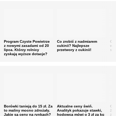
Program Czyste Powietrze
Co zrobić z nadmiarem
Cen
z nowymi zasadami od 20
cukinii? Najlepsze
w h
lipca. Którzy rolnicy
przetwory z cukinii!
się
zyskają wyższe dotacje?
Borówki tanieją do 15 zł. Za
Aktualne ceny świń.
Cen
to maliny mocno zdrożały.
Analityk pokazuje stawki,
202
Jakie są ceny na rynkach?
hodowca mówi o 3 zł za kg
żni