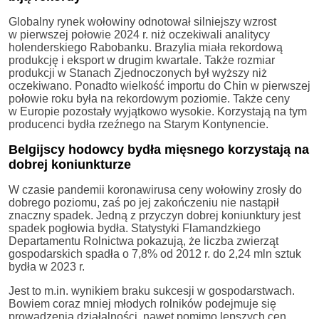
Globalny rynek wołowiny odnotował silniejszy wzrost
w pierwszej połowie 2024 r. niż oczekiwali analitycy
holenderskiego Rabobanku. Brazylia miała rekordową
produkcję i eksport w drugim kwartale. Także rozmiar
produkcji w Stanach Zjednoczonych był wyższy niż
oczekiwano. Ponadto wielkość importu do Chin w pierwszej
połowie roku była na rekordowym poziomie. Także ceny
w Europie pozostały wyjątkowo wysokie. Korzystają na tym
producenci bydła rzeźnego na Starym Kontynencie.
Belgijscy hodowcy bydła mięsnego korzystają na
dobrej koniunkturze
W czasie pandemii koronawirusa ceny wołowiny zrosły do
dobrego poziomu, zaś po jej zakończeniu nie nastąpił
znaczny spadek. Jedną z przyczyn dobrej koniunktury jest
spadek pogłowia bydła. Statystyki Flamandzkiego
Departamentu Rolnictwa pokazują, że liczba zwierząt
gospodarskich spadła o 7,8% od 2012 r. do 2,24 mln sztuk
bydła w 2023 r.
Jest to m.in. wynikiem braku sukcesji w gospodarstwach.
Bowiem coraz mniej młodych rolników podejmuje się
prowadzenia działalności, nawet pomimo lepszych cen.