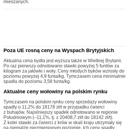
mieszanych.
Poza UE rosną ceny na Wyspach Brytyjskich
Aktualna cena bydła jest wyższa także w Wielkiej Brytanii.
Po raz pierwszy odnotowano stawki powyżej 5 funtów za
kilogram za jałówki i woły. Ceny młodych byków wzrosły do
poziomu powyżej 4,9 funta/kg. Tymczasem cena minimalnie
spadła do poziomu 3,58 funta/kg.
Aktualne ceny wołowiny na polskim rynku
Tymczasem na polskim rynku ceny sprzedaży wołowiny
spadły o 11,2% do 18178 zł/t w przypadku ćwierci
z buhajów. Najsilniejszy spadek odnotowano w regionie
Południowym (–11,1%, tj. z 20408,7 zł/t do 18142 zł/t).
Z kolei stawki za ćwierci z krów w skali kraju utrzymały się
na niemalże niezmienionym poziomie. Ich ceny spadły