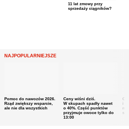
11 lat zmowy przy
sprzedaży ciągników?
NAJPOPULARNIEJSZE
Pomoc do nawozów 2026.
Ceny wiśni dziś.
Cen
Rząd zwiększy wsparcie,
W skupach spadły nawet
i s
ale nie dla wszystkich
o 40%. Część punktów
naw
przyjmuje owoce tylko do
sku
13:00