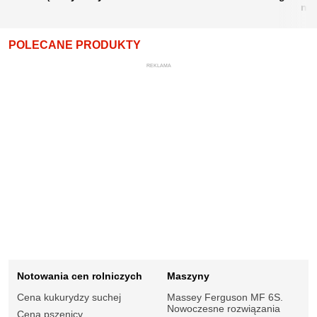
nie
POLECANE PRODUKTY
REKLAMA
Notowania cen rolniczych
Maszyny
Cena kukurydzy suchej
Massey Ferguson MF 6S.
Nowoczesne rozwiązania
Cena pszenicy