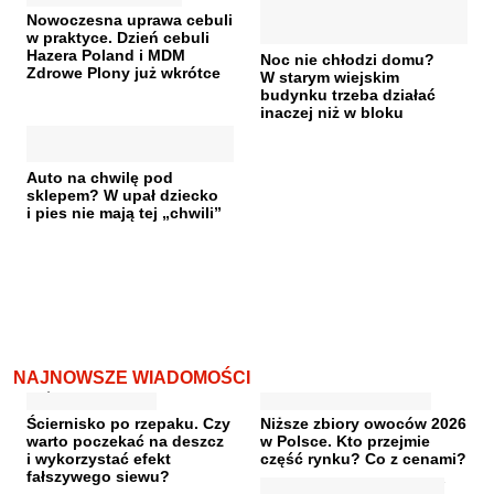
Nowoczesna uprawa cebuli
w praktyce. Dzień cebuli
Hazera Poland i MDM
Noc nie chłodzi domu?
Zdrowe Plony już wkrótce
W starym wiejskim
budynku trzeba działać
inaczej niż w bloku
Auto na chwilę pod
sklepem? W upał dziecko
i pies nie mają tej „chwili”
NAJNOWSZE WIADOMOŚCI
Ściernisko po rzepaku. Czy
Niższe zbiory owoców 2026
warto poczekać na deszcz
w Polsce. Kto przejmie
i wykorzystać efekt
część rynku? Co z cenami?
fałszywego siewu?