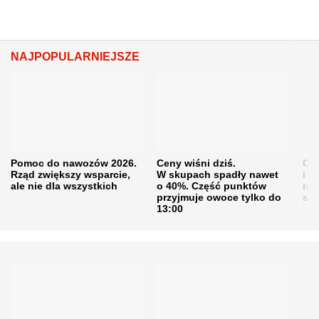
NAJPOPULARNIEJSZE
Pomoc do nawozów 2026.
Ceny wiśni dziś.
Cen
Rząd zwiększy wsparcie,
W skupach spadły nawet
i s
ale nie dla wszystkich
o 40%. Część punktów
naw
przyjmuje owoce tylko do
sku
13:00