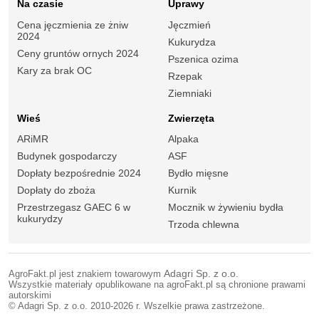
Na czasie
Uprawy
Cena jęczmienia ze żniw
Jęczmień
2024
Kukurydza
Ceny gruntów ornych 2024
Pszenica ozima
Kary za brak OC
Rzepak
Ziemniaki
Wieś
Zwierzęta
ARiMR
Alpaka
Budynek gospodarczy
ASF
Dopłaty bezpośrednie 2024
Bydło mięsne
Dopłaty do zboża
Kurnik
Przestrzegasz GAEC 6 w
Mocznik w żywieniu bydła
kukurydzy
Trzoda chlewna
AgroFakt.pl jest znakiem towarowym
Adagri Sp. z o.o.
Wszystkie materiały opublikowane na agroFakt.pl są chronione prawami
autorskimi
© Adagri Sp. z o.o. 2010-2026 r. Wszelkie prawa zastrzeżone.