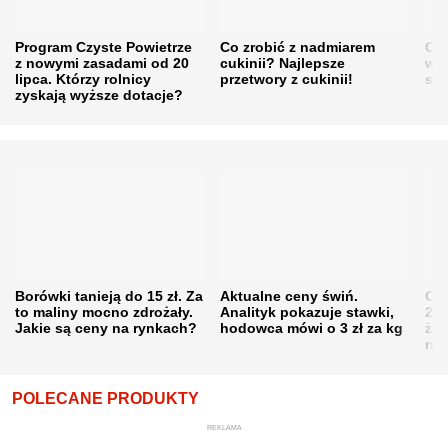
Program Czyste Powietrze
Co zrobić z nadmiarem
Cen
z nowymi zasadami od 20
cukinii? Najlepsze
w h
lipca. Którzy rolnicy
przetwory z cukinii!
się
zyskają wyższe dotacje?
Borówki tanieją do 15 zł. Za
Aktualne ceny świń.
Cen
to maliny mocno zdrożały.
Analityk pokazuje stawki,
202
Jakie są ceny na rynkach?
hodowca mówi o 3 zł za kg
żni
nie
POLECANE PRODUKTY
REKLAMA