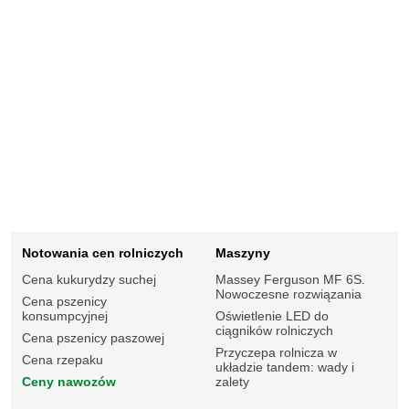
Notowania cen rolniczych
Maszyny
Cena kukurydzy suchej
Massey Ferguson MF 6S.
Nowoczesne rozwiązania
Cena pszenicy
konsumpcyjnej
Oświetlenie LED do
ciągników rolniczych
Cena pszenicy paszowej
Przyczepa rolnicza w
Cena rzepaku
układzie tandem: wady i
Ceny nawozów
zalety