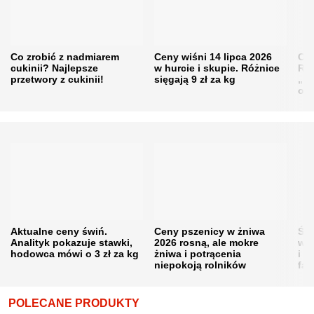
Co zrobić z nadmiarem
Ceny wiśni 14 lipca 2026
Cen
cukinii? Najlepsze
w hurcie i skupie. Różnice
Rol
przetwory z cukinii!
sięgają 9 zł za kg
„pe
obn
Aktualne ceny świń.
Ceny pszenicy w żniwa
Ści
Analityk pokazuje stawki,
2026 rosną, ale mokre
war
hodowca mówi o 3 zł za kg
żniwa i potrącenia
i w
niepokoją rolników
fał
POLECANE PRODUKTY