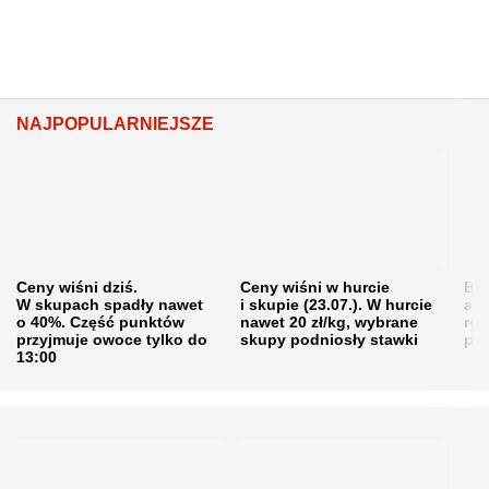
NAJPOPULARNIEJSZE
Ceny wiśni dziś.
Ceny wiśni w hurcie
Będ
W skupach spadły nawet
i skupie (23.07.). W hurcie
agr
o 40%. Część punktów
nawet 20 zł/kg, wybrane
rol
przyjmuje owoce tylko do
skupy podniosły stawki
pr
13:00