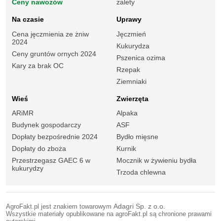
Ceny nawozów
zalety
Na czasie
Uprawy
Cena jęczmienia ze żniw
Jęczmień
2024
Kukurydza
Ceny gruntów ornych 2024
Pszenica ozima
Kary za brak OC
Rzepak
Ziemniaki
Wieś
Zwierzęta
ARiMR
Alpaka
Budynek gospodarczy
ASF
Dopłaty bezpośrednie 2024
Bydło mięsne
Dopłaty do zboża
Kurnik
Przestrzegasz GAEC 6 w
Mocznik w żywieniu bydła
kukurydzy
Trzoda chlewna
AgroFakt.pl jest znakiem towarowym
Adagri Sp. z o.o.
Wszystkie materiały opublikowane na agroFakt.pl są chronione prawami