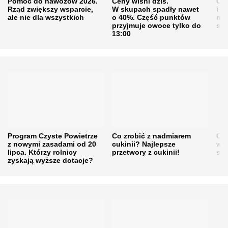
Pomoc do nawozów 2026.
Ceny wiśni dziś.
Cen
Rząd zwiększy wsparcie,
W skupach spadły nawet
i s
ale nie dla wszystkich
o 40%. Część punktów
naw
przyjmuje owoce tylko do
sku
13:00
Program Czyste Powietrze
Co zrobić z nadmiarem
Cen
z nowymi zasadami od 20
cukinii? Najlepsze
w h
lipca. Którzy rolnicy
przetwory z cukinii!
się
zyskają wyższe dotacje?