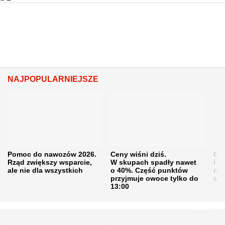
NAJPOPULARNIEJSZE
Pomoc do nawozów 2026.
Ceny wiśni dziś.
Cen
Rząd zwiększy wsparcie,
W skupach spadły nawet
i s
ale nie dla wszystkich
o 40%. Część punktów
naw
przyjmuje owoce tylko do
sku
13:00