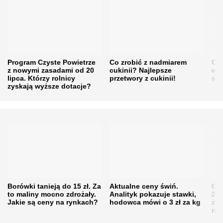
Program Czyste Powietrze
Co zrobić z nadmiarem
Cen
z nowymi zasadami od 20
cukinii? Najlepsze
w h
lipca. Którzy rolnicy
przetwory z cukinii!
się
zyskają wyższe dotacje?
Borówki tanieją do 15 zł. Za
Aktualne ceny świń.
Cen
to maliny mocno zdrożały.
Analityk pokazuje stawki,
202
Jakie są ceny na rynkach?
hodowca mówi o 3 zł za kg
żni
nie