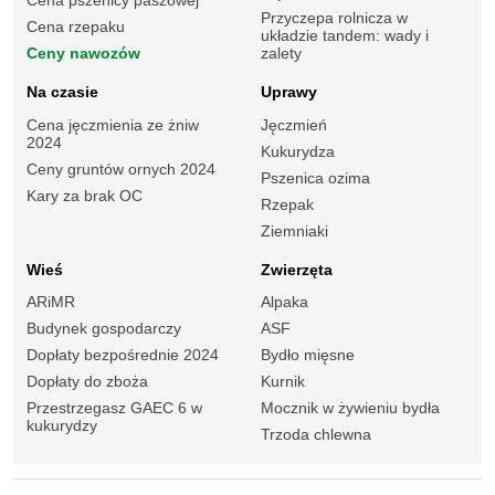
Cena pszenicy paszowej
Przyczepa rolnicza w
Cena rzepaku
układzie tandem: wady i
Ceny nawozów
zalety
Na czasie
Uprawy
Cena jęczmienia ze żniw
Jęczmień
2024
Kukurydza
Ceny gruntów ornych 2024
Pszenica ozima
Kary za brak OC
Rzepak
Ziemniaki
Wieś
Zwierzęta
ARiMR
Alpaka
Budynek gospodarczy
ASF
Dopłaty bezpośrednie 2024
Bydło mięsne
Dopłaty do zboża
Kurnik
Przestrzegasz GAEC 6 w
Mocznik w żywieniu bydła
kukurydzy
Trzoda chlewna