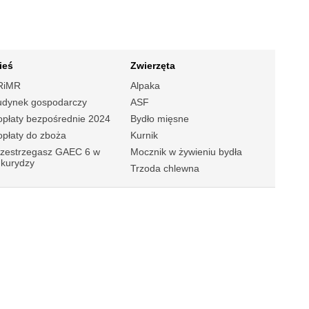
ieś
Zwierzęta
RiMR
Alpaka
udynek gospodarczy
ASF
płaty bezpośrednie 2024
Bydło mięsne
płaty do zboża
Kurnik
rzestrzegasz GAEC 6 w
Mocznik w żywieniu bydła
ukurydzy
Trzoda chlewna