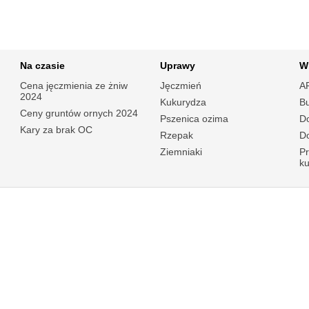
Na czasie
Uprawy
W
Cena jęczmienia ze żniw
Jęczmień
A
2024
Kukurydza
B
Ceny gruntów ornych 2024
Pszenica ozima
Do
Kary za brak OC
Rzepak
Do
Ziemniaki
P
k