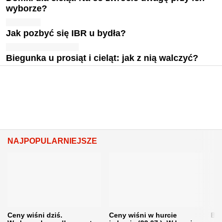
wyborze?
Jak pozbyć się IBR u bydła?
Biegunka u prosiąt i cieląt: jak z nią walczyć?
NAJPOPULARNIEJSZE
Ceny wiśni dziś.
Ceny wiśni w hurcie
Będ