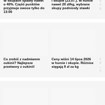
W skupach spadły nawet
i skupie (23.07.). W hurcie
agr
o 40%. Część punktów
nawet 20 zł/kg, wybrane
rol
przyjmuje owoce tylko do
skupy podniosły stawki
pr
13:00
Co zrobić z nadmiarem
Ceny wiśni 14 lipca 2026
Cen
cukinii? Najlepsze
w hurcie i skupie. Różnice
Rol
przetwory z cukinii!
sięgają 9 zł za kg
„pe
obn