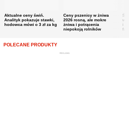
Aktualne ceny świń.
Ceny pszenicy w żniwa
Ści
Analityk pokazuje stawki,
2026 rosną, ale mokre
war
hodowca mówi o 3 zł za kg
żniwa i potrącenia
i w
niepokoją rolników
fał
POLECANE PRODUKTY
REKLAMA