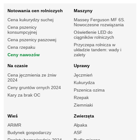
Notowania cen rolniczych
Maszyny
Cena kukurydzy suchej
Massey Ferguson MF 6S.
Nowoczesne rozwiązania
Cena pszenicy
konsumpcyjnej
Oświetlenie LED do
ciągników rolniczych
Cena pszenicy paszowej
Przyczepa rolnicza w
Cena rzepaku
układzie tandem: wady i
Ceny nawozów
zalety
Na czasie
Uprawy
Cena jęczmienia ze żniw
Jęczmień
2024
Kukurydza
Ceny gruntów ornych 2024
Pszenica ozima
Kary za brak OC
Rzepak
Ziemniaki
Wieś
Zwierzęta
ARiMR
Alpaka
Budynek gospodarczy
ASF