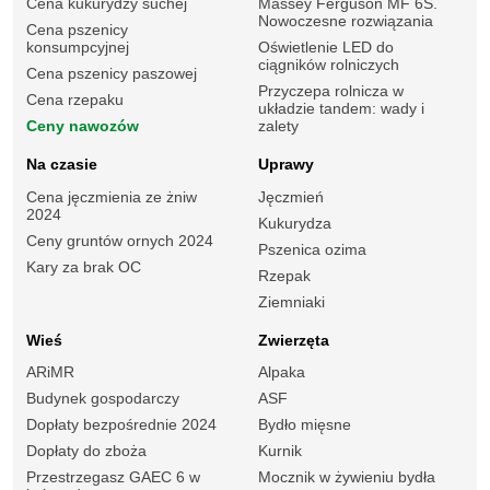
Cena kukurydzy suchej
Massey Ferguson MF 6S.
Nowoczesne rozwiązania
Cena pszenicy
konsumpcyjnej
Oświetlenie LED do
ciągników rolniczych
Cena pszenicy paszowej
Przyczepa rolnicza w
Cena rzepaku
układzie tandem: wady i
Ceny nawozów
zalety
Na czasie
Uprawy
Cena jęczmienia ze żniw
Jęczmień
2024
Kukurydza
Ceny gruntów ornych 2024
Pszenica ozima
Kary za brak OC
Rzepak
Ziemniaki
Wieś
Zwierzęta
ARiMR
Alpaka
Budynek gospodarczy
ASF
Dopłaty bezpośrednie 2024
Bydło mięsne
Dopłaty do zboża
Kurnik
Przestrzegasz GAEC 6 w
Mocznik w żywieniu bydła