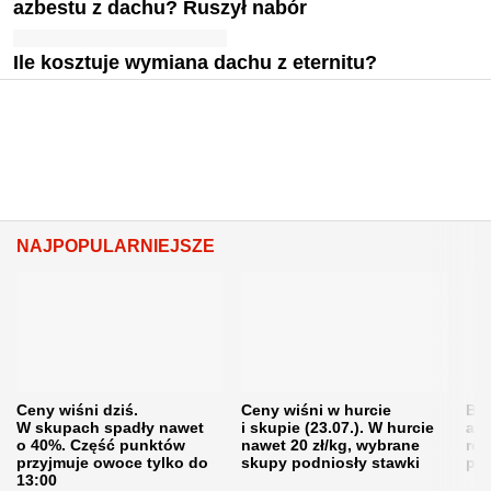
azbestu z dachu? Ruszył nabór
Ile kosztuje wymiana dachu z eternitu?
NAJPOPULARNIEJSZE
Ceny wiśni dziś.
Ceny wiśni w hurcie
Będ
W skupach spadły nawet
i skupie (23.07.). W hurcie
agr
o 40%. Część punktów
nawet 20 zł/kg, wybrane
rol
przyjmuje owoce tylko do
skupy podniosły stawki
pr
13:00