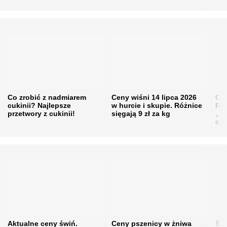
Co zrobić z nadmiarem
Ceny wiśni 14 lipca 2026
Cen
cukinii? Najlepsze
w hurcie i skupie. Różnice
Rol
przetwory z cukinii!
sięgają 9 zł za kg
„pe
obn
Aktualne ceny świń.
Ceny pszenicy w żniwa
Ści