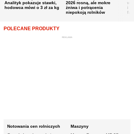
Analityk pokazuje stawki,
2026 rosną, ale mokre
war
hodowca mówi o 3 zł za kg
żniwa i potrącenia
i w
niepokoją rolników
fał
POLECANE PRODUKTY
REKLAMA
Notowania cen rolniczych
Maszyny