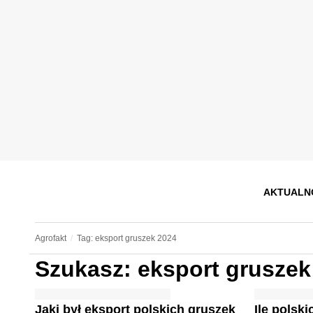
AKTUALN
Agrofakt
Tag: eksport gruszek 2024
Szukasz: eksport gruszek
Jaki był eksport polskich gruszek
Ile polsk