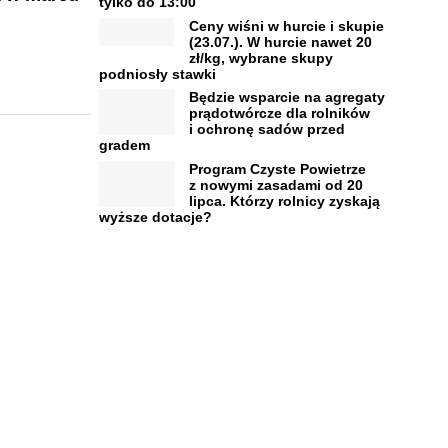
tylko do 13:00
Ceny wiśni w hurcie i skupie
(23.07.). W hurcie nawet 20
zł/kg, wybrane skupy
podniosły stawki
Będzie wsparcie na agregaty
prądotwórcze dla rolników
i ochronę sadów przed
gradem
Program Czyste Powietrze
z nowymi zasadami od 20
lipca. Którzy rolnicy zyskają
wyższe dotacje?