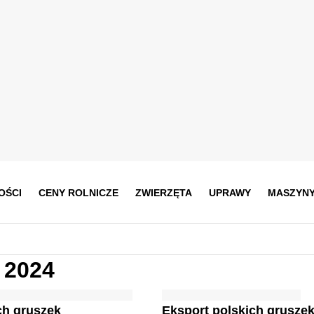
OŚCI
CENY ROLNICZE
ZWIERZĘTA
UPRAWY
MASZYN
 2024
ich gruszek
Eksport polskich grusze