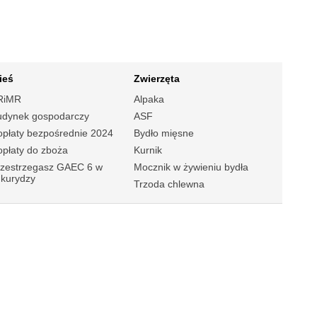
ieś
Zwierzęta
RiMR
Alpaka
udynek gospodarczy
ASF
płaty bezpośrednie 2024
Bydło mięsne
płaty do zboża
Kurnik
rzestrzegasz GAEC 6 w
Mocznik w żywieniu bydła
ukurydzy
Trzoda chlewna