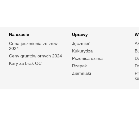
Na czasie
Uprawy
W
Cena jęczmienia ze żniw
Jęczmień
A
2024
Kukurydza
B
Ceny gruntów ornych 2024
Pszenica ozima
Do
Kary za brak OC
Rzepak
Do
Ziemniaki
P
k