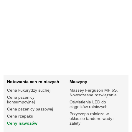
Notowania cen rolniczych
Maszyny
Cena kukurydzy suchej
Massey Ferguson MF 6S.
Nowoczesne rozwiązania
Cena pszenicy
konsumpcyjnej
Oświetlenie LED do
ciągników rolniczych
Cena pszenicy paszowej
Przyczepa rolnicza w
Cena rzepaku
układzie tandem: wady i
Ceny nawozów
zalety