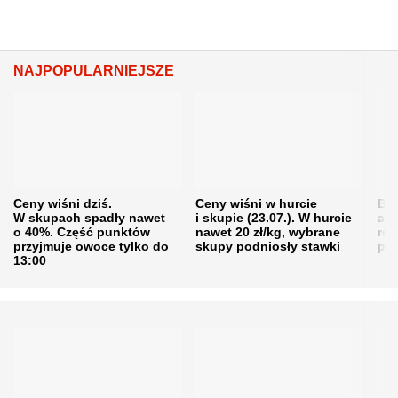
NAJPOPULARNIEJSZE
Ceny wiśni dziś.
Ceny wiśni w hurcie
Będ
W skupach spadły nawet
i skupie (23.07.). W hurcie
agr
o 40%. Część punktów
nawet 20 zł/kg, wybrane
rol
przyjmuje owoce tylko do
skupy podniosły stawki
pr
13:00