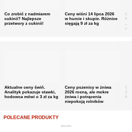
Co zrobić z nadmiarem
Ceny wiśni 14 lipca 2026
Cen
cukinii? Najlepsze
w hurcie i skupie. Różnice
Rol
przetwory z cukinii!
sięgają 9 zł za kg
„pe
obn
Aktualne ceny świń.
Ceny pszenicy w żniwa
Ce
Analityk pokazuje stawki,
2026 rosną, ale mokre
Sku
hodowca mówi o 3 zł za kg
żniwa i potrącenia
kon
niepokoją rolników
POLECANE PRODUKTY
REKLAMA