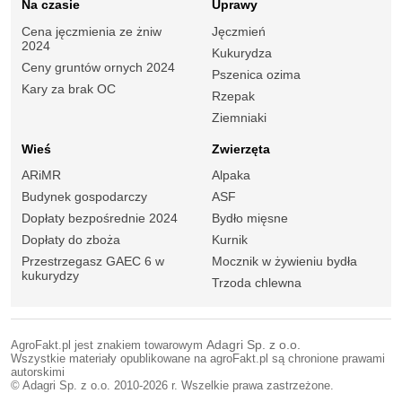
Na czasie
Uprawy
Cena jęczmienia ze żniw
Jęczmień
2024
Kukurydza
Ceny gruntów ornych 2024
Pszenica ozima
Kary za brak OC
Rzepak
Ziemniaki
Wieś
Zwierzęta
ARiMR
Alpaka
Budynek gospodarczy
ASF
Dopłaty bezpośrednie 2024
Bydło mięsne
Dopłaty do zboża
Kurnik
Przestrzegasz GAEC 6 w
Mocznik w żywieniu bydła
kukurydzy
Trzoda chlewna
AgroFakt.pl jest znakiem towarowym
Adagri Sp. z o.o.
Wszystkie materiały opublikowane na agroFakt.pl są chronione prawami
autorskimi
© Adagri Sp. z o.o. 2010-2026 r. Wszelkie prawa zastrzeżone.