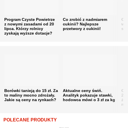
Program Czyste Powietrze
Co zrobić z nadmiarem
Cen
z nowymi zasadami od 20
cukinii? Najlepsze
w h
lipca. Którzy rolnicy
przetwory z cukinii!
się
zyskają wyższe dotacje?
Borówki tanieją do 15 zł. Za
Aktualne ceny świń.
Cen
to maliny mocno zdrożały.
Analityk pokazuje stawki,
202
Jakie są ceny na rynkach?
hodowca mówi o 3 zł za kg
żni
nie
POLECANE PRODUKTY