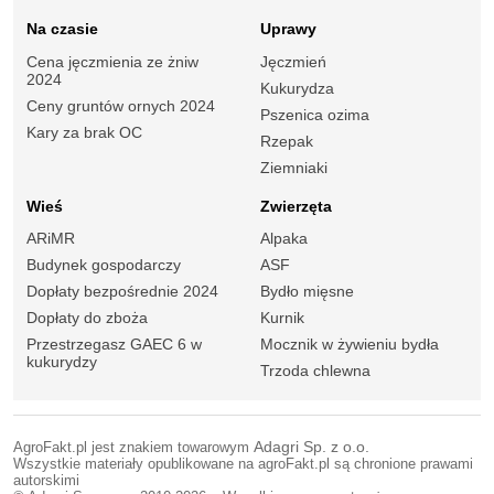
Na czasie
Uprawy
Cena jęczmienia ze żniw
Jęczmień
2024
Kukurydza
Ceny gruntów ornych 2024
Pszenica ozima
Kary za brak OC
Rzepak
Ziemniaki
Wieś
Zwierzęta
ARiMR
Alpaka
Budynek gospodarczy
ASF
Dopłaty bezpośrednie 2024
Bydło mięsne
Dopłaty do zboża
Kurnik
Przestrzegasz GAEC 6 w
Mocznik w żywieniu bydła
kukurydzy
Trzoda chlewna
AgroFakt.pl jest znakiem towarowym
Adagri Sp. z o.o.
Wszystkie materiały opublikowane na agroFakt.pl są chronione prawami
autorskimi