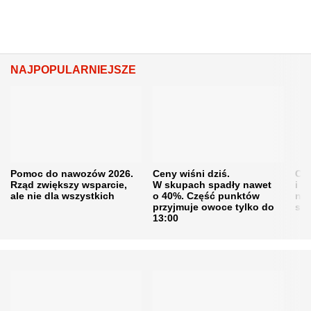
NAJPOPULARNIEJSZE
Pomoc do nawozów 2026.
Ceny wiśni dziś.
Cen
Rząd zwiększy wsparcie,
W skupach spadły nawet
i s
ale nie dla wszystkich
o 40%. Część punktów
naw
przyjmuje owoce tylko do
sku
13:00