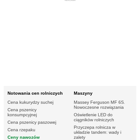
REKLAMA
Notowania cen rolniczych
Maszyny
Cena kukurydzy suchej
Massey Ferguson MF 6S.
Nowoczesne rozwiązania
Cena pszenicy
konsumpcyjnej
Oświetlenie LED do
ciągników rolniczych
Cena pszenicy paszowej
Przyczepa rolnicza w
Cena rzepaku
układzie tandem: wady i
Ceny nawozów
zalety