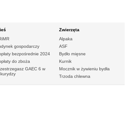
ieś
Zwierzęta
RiMR
Alpaka
udynek gospodarczy
ASF
płaty bezpośrednie 2024
Bydło mięsne
płaty do zboża
Kurnik
rzestrzegasz GAEC 6 w
Mocznik w żywieniu bydła
ukurydzy
Trzoda chlewna