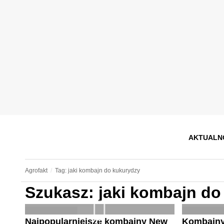
AKTUALN
Agrofakt
Tag: jaki kombajn do kukurydzy
Szukasz: jaki kombajn do
Najpopularniejsze kombajny New
Kombajny 