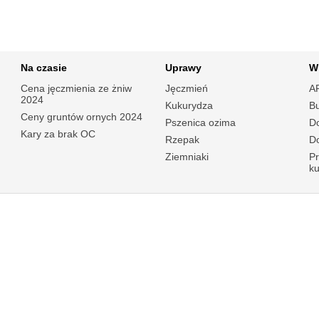
Na czasie
Uprawy
W
Cena jęczmienia ze żniw
Jęczmień
A
2024
Kukurydza
B
Ceny gruntów ornych 2024
Pszenica ozima
Do
Kary za brak OC
Rzepak
Do
Ziemniaki
P
k