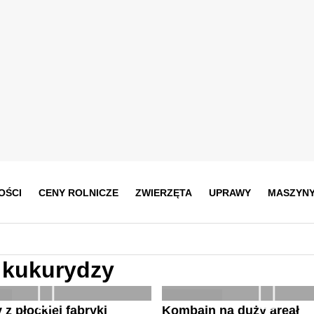
OŚCI
CENY ROLNICZE
ZWIERZĘTA
UPRAWY
MASZYN
 kukurydzy
z płockiej fabryki
Kombajn na duży areał