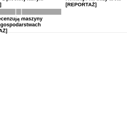
]
[REPORTAŻ]
recenzują maszyny
 gospodarstwach
AŻ]