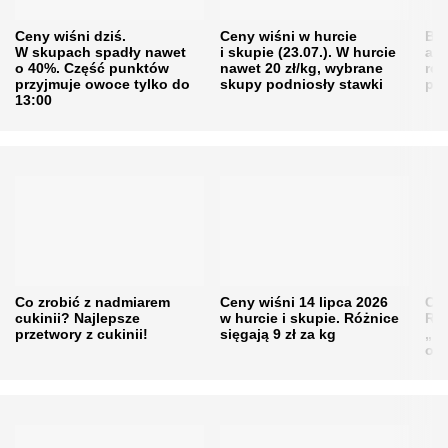
Ceny wiśni dziś.
Ceny wiśni w hurcie
Będ
W skupach spadły nawet
i skupie (23.07.). W hurcie
agr
o 40%. Część punktów
nawet 20 zł/kg, wybrane
rol
przyjmuje owoce tylko do
skupy podniosły stawki
pr
13:00
Co zrobić z nadmiarem
Ceny wiśni 14 lipca 2026
Cen
cukinii? Najlepsze
w hurcie i skupie. Różnice
Rol
przetwory z cukinii!
sięgają 9 zł za kg
„pe
obn