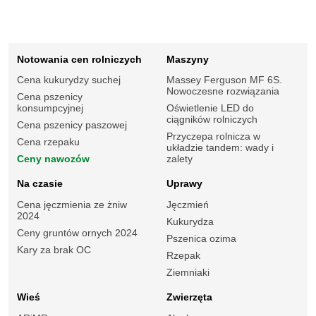
Notowania cen rolniczych
Maszyny
Cena kukurydzy suchej
Massey Ferguson MF 6S.
Nowoczesne rozwiązania
Cena pszenicy
konsumpcyjnej
Oświetlenie LED do
ciągników rolniczych
Cena pszenicy paszowej
Przyczepa rolnicza w
Cena rzepaku
układzie tandem: wady i
Ceny nawozów
zalety
Na czasie
Uprawy
Cena jęczmienia ze żniw
Jęczmień
2024
Kukurydza
Ceny gruntów ornych 2024
Pszenica ozima
Kary za brak OC
Rzepak
Ziemniaki
Wieś
Zwierzęta