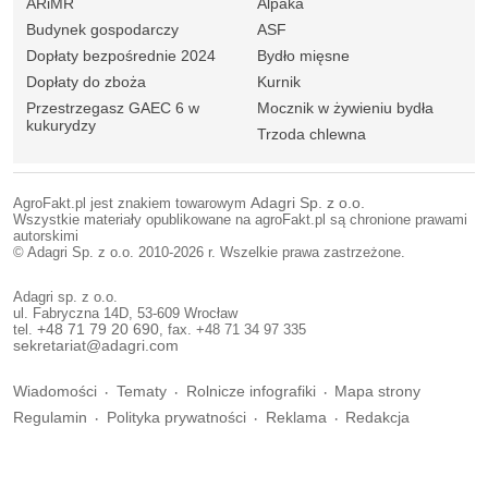
ARiMR
Alpaka
Budynek gospodarczy
ASF
Dopłaty bezpośrednie 2024
Bydło mięsne
Dopłaty do zboża
Kurnik
Przestrzegasz GAEC 6 w
Mocznik w żywieniu bydła
kukurydzy
Trzoda chlewna
AgroFakt.pl jest znakiem towarowym
Adagri Sp. z o.o.
Wszystkie materiały opublikowane na agroFakt.pl są chronione prawami
autorskimi
© Adagri Sp. z o.o. 2010-2026 r. Wszelkie prawa zastrzeżone.
Adagri sp. z o.o.
ul. Fabryczna 14D, 53-609 Wrocław
tel.
+48 71 79 20 690
, fax. +48 71 34 97 335
sekretariat@adagri.com
Wiadomości
Tematy
Rolnicze infografiki
Mapa strony
Regulamin
Polityka prywatności
Reklama
Redakcja