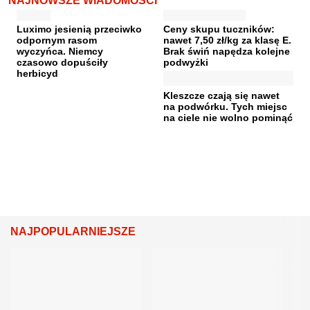
NAJNOWSZE WIADOMOŚCI
Luximo jesienią przeciwko
Ceny skupu tuczników:
odpornym rasom
nawet 7,50 zł/kg za klasę E.
wyczyńca. Niemcy
Brak świń napędza kolejne
czasowo dopuściły
podwyżki
herbicyd
Kleszcze czają się nawet
na podwórku. Tych miejsc
na ciele nie wolno pominąć
NAJPOPULARNIEJSZE