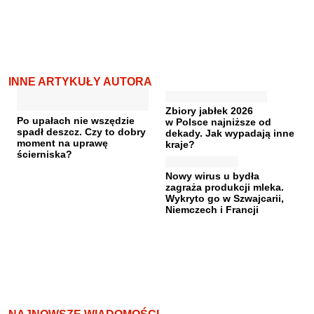
INNE ARTYKUŁY AUTORA
Zbiory jabłek 2026
Po upałach nie wszędzie
w Polsce najniższe od
spadł deszcz. Czy to dobry
dekady. Jak wypadają inne
moment na uprawę
kraje?
ścierniska?
Nowy wirus u bydła
zagraża produkcji mleka.
Wykryto go w Szwajcarii,
Niemczech i Francji