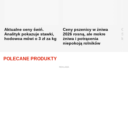
Aktualne ceny świń.
Ceny pszenicy w żniwa
Ce
Analityk pokazuje stawki,
2026 rosną, ale mokre
Sku
hodowca mówi o 3 zł za kg
żniwa i potrącenia
kon
niepokoją rolników
POLECANE PRODUKTY
REKLAMA