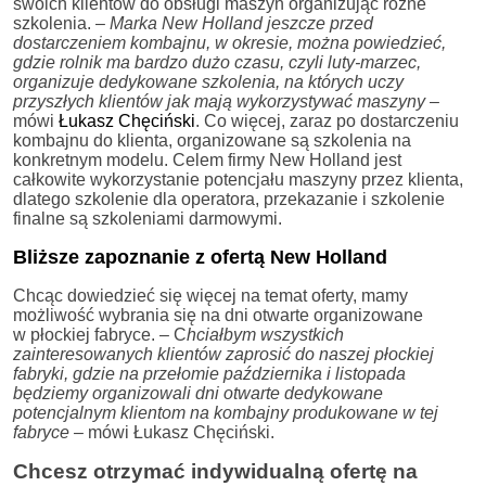
swoich klientów do obsługi maszyn organizując różne
szkolenia. –
Marka New Holland jeszcze przed
dostarczeniem kombajnu, w okresie, można powiedzieć,
gdzie rolnik ma bardzo dużo czasu, czyli luty-marzec,
organizuje dedykowane szkolenia, na których uczy
przyszłych klientów jak mają wykorzystywać maszyny
–
mówi
Łukasz Chęciński
. Co więcej, zaraz po dostarczeniu
kombajnu do klienta, organizowane są szkolenia na
konkretnym modelu. Celem firmy New Holland jest
całkowite wykorzystanie potencjału maszyny przez klienta,
dlatego szkolenie dla operatora, przekazanie i szkolenie
finalne są szkoleniami darmowymi.
Bliższe zapoznanie z ofertą New Holland
Chcąc dowiedzieć się więcej na temat oferty, mamy
możliwość wybrania się na dni otwarte organizowane
w płockiej fabryce. – C
hciałbym wszystkich
zainteresowanych klientów zaprosić do naszej płockiej
fabryki, gdzie na przełomie października i listopada
będziemy organizowali dni otwarte dedykowane
potencjalnym klientom na kombajny produkowane w tej
fabryce –
mówi Łukasz Chęciński.
Chcesz otrzymać indywidualną ofertę na