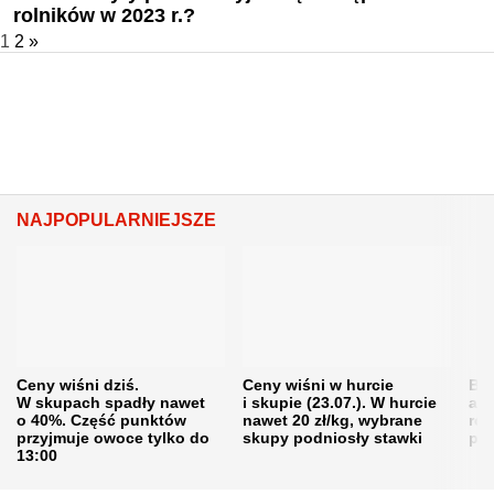
rolników w 2023 r.?
1
2
»
NAJPOPULARNIEJSZE
Ceny wiśni dziś.
Ceny wiśni w hurcie
Będ
W skupach spadły nawet
i skupie (23.07.). W hurcie
agr
o 40%. Część punktów
nawet 20 zł/kg, wybrane
rol
przyjmuje owoce tylko do
skupy podniosły stawki
pr
13:00