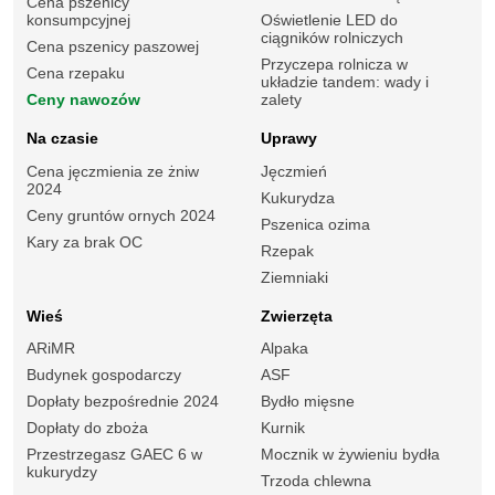
Cena pszenicy
konsumpcyjnej
Oświetlenie LED do
ciągników rolniczych
Cena pszenicy paszowej
Przyczepa rolnicza w
Cena rzepaku
układzie tandem: wady i
Ceny nawozów
zalety
Na czasie
Uprawy
Cena jęczmienia ze żniw
Jęczmień
2024
Kukurydza
Ceny gruntów ornych 2024
Pszenica ozima
Kary za brak OC
Rzepak
Ziemniaki
Wieś
Zwierzęta
ARiMR
Alpaka
Budynek gospodarczy
ASF
Dopłaty bezpośrednie 2024
Bydło mięsne
Dopłaty do zboża
Kurnik
Przestrzegasz GAEC 6 w
Mocznik w żywieniu bydła
kukurydzy
Trzoda chlewna