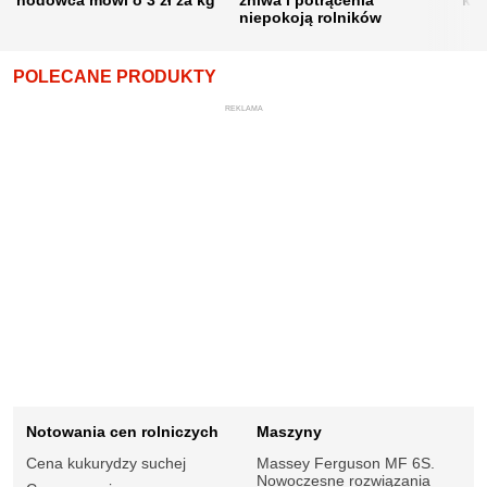
hodowca mówi o 3 zł za kg
żniwa i potrącenia
kon
niepokoją rolników
POLECANE PRODUKTY
REKLAMA
Notowania cen rolniczych
Maszyny
Cena kukurydzy suchej
Massey Ferguson MF 6S.
Nowoczesne rozwiązania