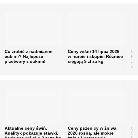
Co zrobić z nadmiarem
Ceny wiśni 14 lipca 2026
Cen
cukinii? Najlepsze
w hurcie i skupie. Różnice
Rol
przetwory z cukinii!
sięgają 9 zł za kg
„pe
obn
Aktualne ceny świń.
Ceny pszenicy w żniwa
Ce
Analityk pokazuje stawki,
2026 rosną, ale mokre
Sku