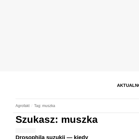
AKTUALN
Agrofakt
Tag: muszka
Szukasz: muszka
Drosophila suzukii — kiedy