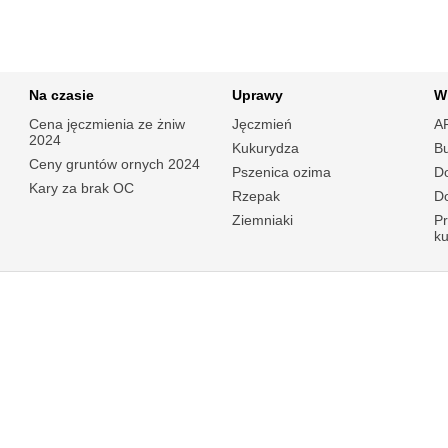
Na czasie
Uprawy
W
Cena jęczmienia ze żniw
Jęczmień
A
2024
Kukurydza
B
Ceny gruntów ornych 2024
Pszenica ozima
Do
Kary za brak OC
Rzepak
Do
Ziemniaki
P
k