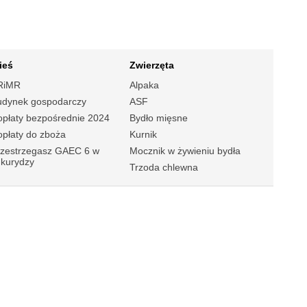
ieś
Zwierzęta
RiMR
Alpaka
udynek gospodarczy
ASF
płaty bezpośrednie 2024
Bydło mięsne
płaty do zboża
Kurnik
rzestrzegasz GAEC 6 w
Mocznik w żywieniu bydła
ukurydzy
Trzoda chlewna