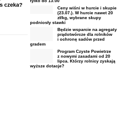
tylko do 13:00
s czeka?
Ceny wiśni w hurcie i skupie
(23.07.). W hurcie nawet 20
zł/kg, wybrane skupy
podniosły stawki
Będzie wsparcie na agregaty
prądotwórcze dla rolników
i ochronę sadów przed
gradem
Program Czyste Powietrze
z nowymi zasadami od 20
lipca. Którzy rolnicy zyskają
wyższe dotacje?