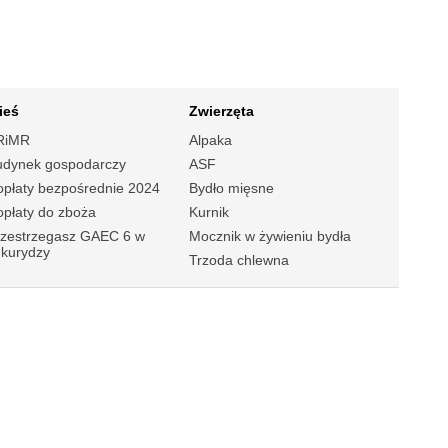
ieś
Zwierzęta
RiMR
Alpaka
udynek gospodarczy
ASF
płaty bezpośrednie 2024
Bydło mięsne
płaty do zboża
Kurnik
rzestrzegasz GAEC 6 w
Mocznik w żywieniu bydła
ukurydzy
Trzoda chlewna