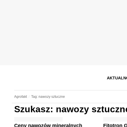
AKTUALN
Agrofakt
Tag: nawozy sztuczne
Szukasz: nawozy sztuczn
Ceny nawozów mineralnych
Fitotron 