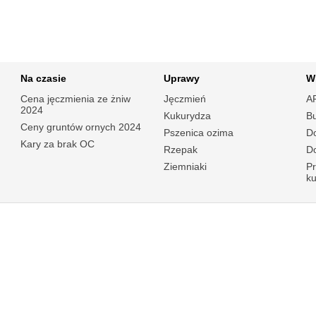
Na czasie
Uprawy
W
Cena jęczmienia ze żniw
Jęczmień
A
2024
Kukurydza
B
Ceny gruntów ornych 2024
Pszenica ozima
Do
Kary za brak OC
Rzepak
Do
Ziemniaki
P
k