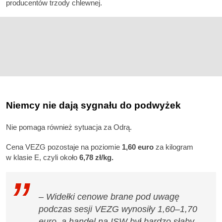
producentów trzody chlewnej.
Niemcy nie dają sygnału do podwyżek
Nie pomaga również sytuacja za Odrą.
Cena VEZG pozostaje na poziomie
1,60 euro
za kilogram
w klasie E, czyli około
6,78 zł/kg.
– Widełki cenowe brane pod uwagę
podczas sesji VEZG wynosiły 1,60–1,70
euro, a handel na ISW był bardzo słaby