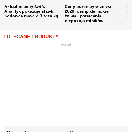
Aktualne ceny świń.
Ceny pszenicy w żniwa
Ce
Analityk pokazuje stawki,
2026 rosną, ale mokre
Sku
hodowca mówi o 3 zł za kg
żniwa i potrącenia
kon
niepokoją rolników
POLECANE PRODUKTY
REKLAMA