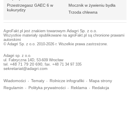
Przestrzegasz GAEC 6 w
Mocznik w żywieniu bydła
kukurydzy
Trzoda chlewna
AgroFakt.pl jest znakiem towarowym
Adagri Sp. z o.o.
Wszystkie materiały opublikowane na agroFakt.pl są chronione prawami
autorskimi
© Adagri Sp. z o.o. 2010-2026 r. Wszelkie prawa zastrzeżone.
Adagri sp. z o.o.
ul. Fabryczna 14D, 53-609 Wrocław
tel.
+48 71 79 20 690
, fax. +48 71 34 97 335
sekretariat@adagri.com
Wiadomości
Tematy
Rolnicze infografiki
Mapa strony
Regulamin
Polityka prywatności
Reklama
Redakcja