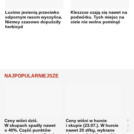
Luximo jesienią przeciwko
Kleszcze czają się nawet na
odpornym rasom wyczyńca.
podwórku. Tych miejsc na
Niemcy czasowo dopuściły
ciele nie wolno pominąć
herbicyd
NAJPOPULARNIEJSZE
Ceny wiśni dziś.
Ceny wiśni w hurcie
Będ
W skupach spadły nawet
i skupie (23.07.). W hurcie
agr
o 40%. Część punktów
nawet 20 zł/kg, wybrane
rol