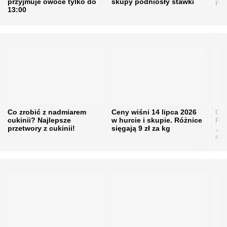
przyjmuje owoce tylko do
skupy podniosły stawki
pr
13:00
Co zrobić z nadmiarem
Ceny wiśni 14 lipca 2026
Cen
cukinii? Najlepsze
w hurcie i skupie. Różnice
Rol
przetwory z cukinii!
sięgają 9 zł za kg
„pe
obn