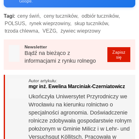
Google.
Tagi:
ceny świń,
ceny tuczników,
odbiór tuczników,
POLSUS,
rynek wieprzowiny,
skup tuczników,
trzoda chlewna,
VEZG,
żywiec wieprzowy
Newsletter
Zapisz
Bądź na bieżąco z
się
informacjami z rynku rolnego
Autor artykułu:
mgr inż. Ewelina Marciniak-Czerniatowicz
Ukończyła Uniwersytet Przyrodniczy we
Wrocławiu na kierunku rolnictwo o
specjalności agronomia. Doświadczenie
rolnicze zdobywała gospodarstwie rolnym
położonym w Gminie Milicz i w Lehr- und
Versuchsgut Köllitsch. Pracowała w