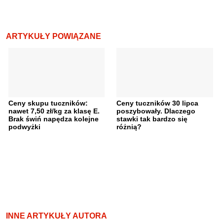
ARTYKUŁY POWIĄZANE
Ceny skupu tuczników:
Ceny tuczników 30 lipca
nawet 7,50 zł/kg za klasę E.
poszybowały. Dlaczego
Brak świń napędza kolejne
stawki tak bardzo się
podwyżki
różnią?
INNE ARTYKUŁY AUTORA