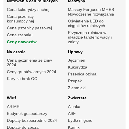
Notowania cen rolniczych
Maszyny
Cena kukurydzy suchej
Massey Ferguson MF 6S.
Nowoczesne rozwiązania
Cena pszenicy
konsumpcyjnej
Oświetlenie LED do
ciągników rolniczych
Cena pszenicy paszowej
Przyczepa rolnicza w
Cena rzepaku
układzie tandem: wady i
Ceny nawozów
zalety
Na czasie
Uprawy
Cena jęczmienia ze żniw
Jęczmień
2024
Kukurydza
Ceny gruntów ornych 2024
Pszenica ozima
Kary za brak OC
Rzepak
Ziemniaki
Wieś
Zwierzęta
ARiMR
Alpaka
Budynek gospodarczy
ASF
Dopłaty bezpośrednie 2024
Bydło mięsne
Dopłaty do zboża
Kurnik