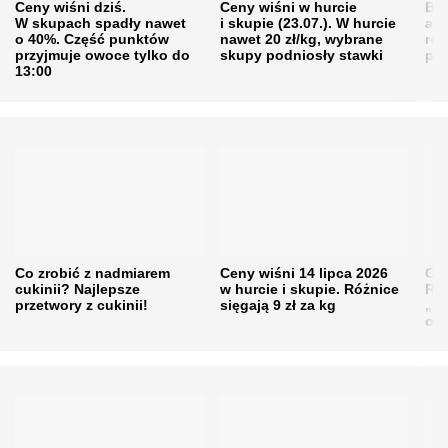
Ceny wiśni dziś.
Ceny wiśni w hurcie
Będ
W skupach spadły nawet
i skupie (23.07.). W hurcie
agr
o 40%. Część punktów
nawet 20 zł/kg, wybrane
rol
przyjmuje owoce tylko do
skupy podniosły stawki
pr
13:00
Co zrobić z nadmiarem
Ceny wiśni 14 lipca 2026
Cen
cukinii? Najlepsze
w hurcie i skupie. Różnice
Rol
przetwory z cukinii!
sięgają 9 zł za kg
„pe
obn