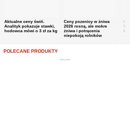
Aktualne ceny świń.
Ceny pszenicy w żniwa
Ce
Analityk pokazuje stawki,
2026 rosną, ale mokre
Sku
hodowca mówi o 3 zł za kg
żniwa i potrącenia
kon
niepokoją rolników
POLECANE PRODUKTY
REKLAMA