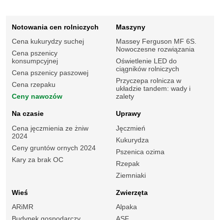
Notowania cen rolniczych
Maszyny
Cena kukurydzy suchej
Massey Ferguson MF 6S.
Nowoczesne rozwiązania
Cena pszenicy
konsumpcyjnej
Oświetlenie LED do
ciągników rolniczych
Cena pszenicy paszowej
Przyczepa rolnicza w
Cena rzepaku
układzie tandem: wady i
Ceny nawozów
zalety
Na czasie
Uprawy
Cena jęczmienia ze żniw
Jęczmień
2024
Kukurydza
Ceny gruntów ornych 2024
Pszenica ozima
Kary za brak OC
Rzepak
Ziemniaki
Wieś
Zwierzęta
ARiMR
Alpaka
Budynek gospodarczy
ASF