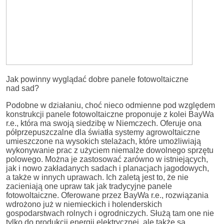
Jak powinny wyglądać dobre panele fotowoltaiczne
nad sad?
Podobne w działaniu, choć nieco odmienne pod względem
konstrukcji panele fotowoltaiczne proponuje z kolei BayWa
r.e., która ma swoją siedzibę w Niemczech. Oferuje ona
półprzepuszczalne dla światła systemy agrowoltaiczne
umieszczone na wysokich stelażach, które umożliwiają
wykonywanie prac z użyciem niemalże dowolnego sprzętu
polowego. Można je zastosować zarówno w istniejących,
jak i nowo zakładanych sadach i planacjach jagodowych,
a także w innych uprawach. Ich zaletą jest to, że nie
zacieniają one upraw tak jak tradycyjne panele
fotowoltaiczne. Oferowane przez BayWa r.e., rozwiązania
wdrożono już w niemieckich i holenderskich
gospodarstwach rolnych i ogrodniczych. Służą tam one nie
tylko do produkcji energii elektrycznej, ale także są