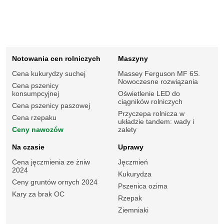
Notowania cen rolniczych
Maszyny
Cena kukurydzy suchej
Massey Ferguson MF 6S.
Nowoczesne rozwiązania
Cena pszenicy
konsumpcyjnej
Oświetlenie LED do
ciągników rolniczych
Cena pszenicy paszowej
Przyczepa rolnicza w
Cena rzepaku
układzie tandem: wady i
Ceny nawozów
zalety
Na czasie
Uprawy
Cena jęczmienia ze żniw
Jęczmień
2024
Kukurydza
Ceny gruntów ornych 2024
Pszenica ozima
Kary za brak OC
Rzepak
Ziemniaki