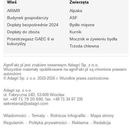
Wieś
Zwierzęta
ARiMR
Alpaka
Budynek gospodarczy
ASF
Dopłaty bezpośrednie 2024
Bydło mięsne
Dopłaty do zboża
Kurnik
Przestrzegasz GAEC 6 w
Mocznik w żywieniu bydła
kukurydzy
Trzoda chlewna
AgroFakt.pl jest znakiem towarowym
Adagri Sp. z o.o.
Wszystkie materiały opublikowane na agroFakt.pl są chronione prawami
autorskimi
© Adagri Sp. z o.o. 2010-2026 r. Wszelkie prawa zastrzeżone.
Adagri sp. z o.o.
ul. Fabryczna 14D, 53-609 Wrocław
tel.
+48 71 79 20 690
, fax. +48 71 34 97 335
sekretariat@adagri.com
Wiadomości
Tematy
Rolnicze infografiki
Mapa strony
Regulamin
Polityka prywatności
Reklama
Redakcja