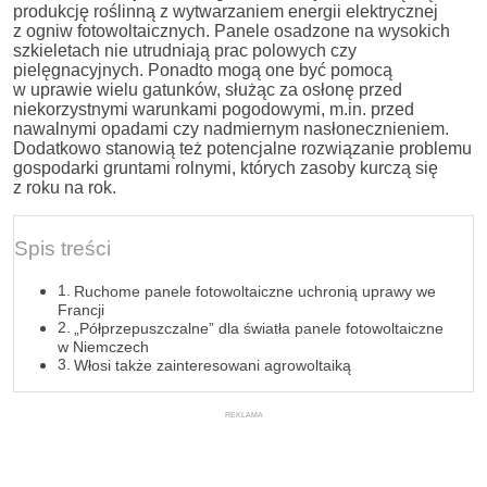
produkcję roślinną z wytwarzaniem energii elektrycznej
z ogniw fotowoltaicznych. Panele osadzone na wysokich
szkieletach nie utrudniają prac polowych czy
pielęgnacyjnych. Ponadto mogą one być pomocą
w uprawie wielu gatunków, służąc za osłonę przed
niekorzystnymi warunkami pogodowymi, m.in. przed
nawalnymi opadami czy nadmiernym nasłonecznieniem.
Dodatkowo stanowią też potencjalne rozwiązanie problemu
gospodarki gruntami rolnymi, których zasoby kurczą się
z roku na rok.
Spis treści
Ruchome panele fotowoltaiczne uchronią uprawy we
Francji
„Półprzepuszczalne” dla światła panele fotowoltaiczne
w Niemczech
Włosi także zainteresowani agrowoltaiką
REKLAMA