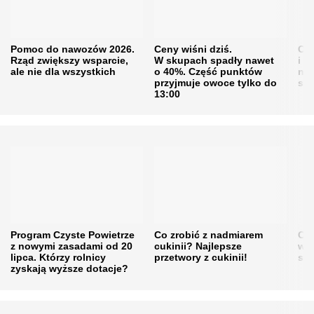
Pomoc do nawozów 2026.
Ceny wiśni dziś.
Cen
Rząd zwiększy wsparcie,
W skupach spadły nawet
i s
ale nie dla wszystkich
o 40%. Część punktów
naw
przyjmuje owoce tylko do
sku
13:00
Program Czyste Powietrze
Co zrobić z nadmiarem
Cen
z nowymi zasadami od 20
cukinii? Najlepsze
w h
lipca. Którzy rolnicy
przetwory z cukinii!
się
zyskają wyższe dotacje?