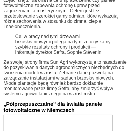
części kraju. Ma ona na celu sprawdzenie, czy panele
fotowoltaiczne zapewnią ochronę upraw przed
zagrożeniami atmosferycznymi. Celem jest też
przetestowanie szerokiej gamy odmian, które wykazują
różne zachowania w stosunku do zimna, ciepła
i nasłonecznienia.
Cel w pracy nad tymi drzewami
brzoskwiniowymi polega na tym, że uzyskamy
szybkie rezultaty ochrony i produkcji —
informuje dyrektor Sefra, Sophie Stévenin.
Ze swojej strony firma Sun’Agri wykorzystuje to nasadzenie
do pozyskiwania danych agronomicznych niezbędnych do
tworzenia modeli wzrostu. Zebrane dane pozwolą na
zarządzanie instalacjami w sadach brzoskwiniowych.
Młode plantacje będą również bardzo dokładnie
monitorowane przez firmę Sefra, aby zmierzyć wpływ
systemu agrowoltanicznego na wzrost roślin.
„Półprzepuszczalne” dla światła panele
fotowoltaiczne w Niemczech