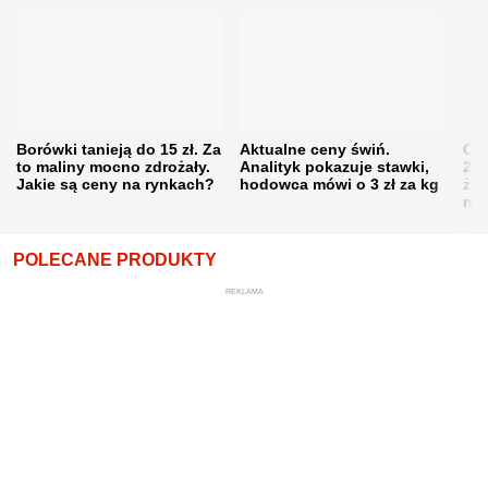
Borówki tanieją do 15 zł. Za
Aktualne ceny świń.
Cen
to maliny mocno zdrożały.
Analityk pokazuje stawki,
202
Jakie są ceny na rynkach?
hodowca mówi o 3 zł za kg
żni
nie
POLECANE PRODUKTY
REKLAMA