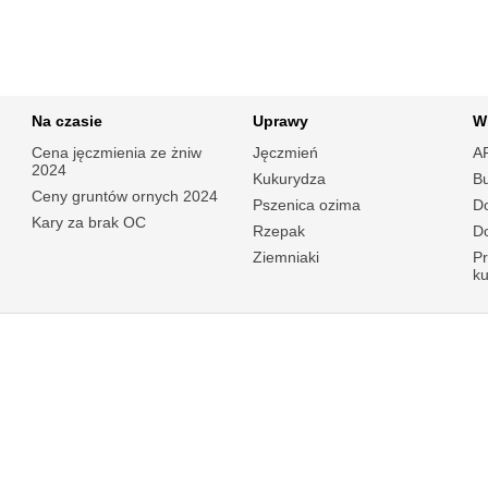
Na czasie
Uprawy
W
Cena jęczmienia ze żniw
Jęczmień
A
2024
Kukurydza
B
Ceny gruntów ornych 2024
Pszenica ozima
Do
Kary za brak OC
Rzepak
Do
Ziemniaki
P
k