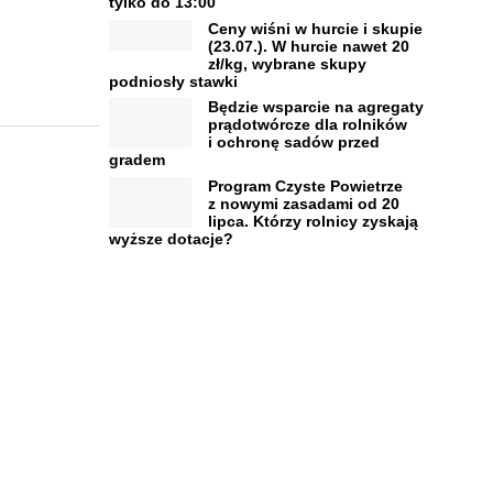
tylko do 13:00
Ceny wiśni w hurcie i skupie
(23.07.). W hurcie nawet 20
zł/kg, wybrane skupy
podniosły stawki
Będzie wsparcie na agregaty
prądotwórcze dla rolników
i ochronę sadów przed
gradem
Program Czyste Powietrze
z nowymi zasadami od 20
lipca. Którzy rolnicy zyskają
wyższe dotacje?