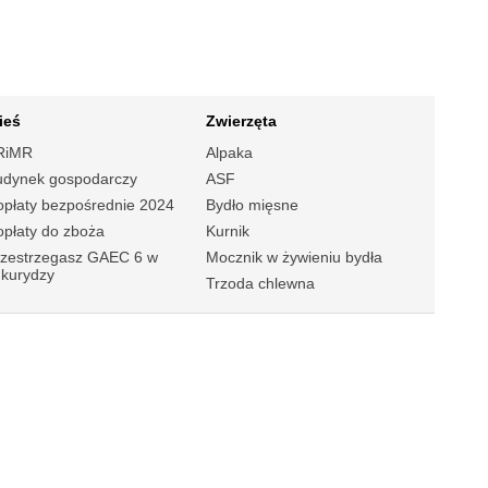
ieś
Zwierzęta
RiMR
Alpaka
udynek gospodarczy
ASF
płaty bezpośrednie 2024
Bydło mięsne
płaty do zboża
Kurnik
rzestrzegasz GAEC 6 w
Mocznik w żywieniu bydła
ukurydzy
Trzoda chlewna