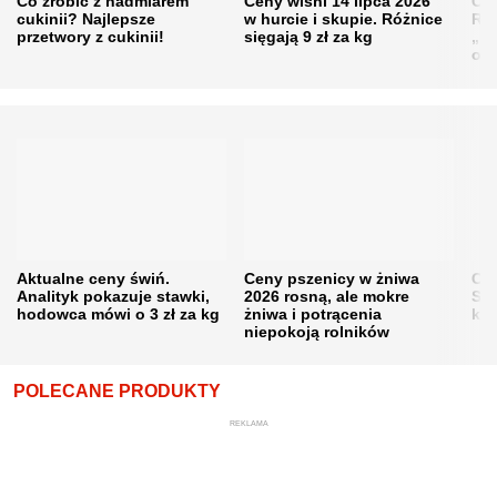
Co zrobić z nadmiarem
Ceny wiśni 14 lipca 2026
Cen
cukinii? Najlepsze
w hurcie i skupie. Różnice
Rol
przetwory z cukinii!
sięgają 9 zł za kg
„pe
obn
Aktualne ceny świń.
Ceny pszenicy w żniwa
Ce
Analityk pokazuje stawki,
2026 rosną, ale mokre
Sku
hodowca mówi o 3 zł za kg
żniwa i potrącenia
kon
niepokoją rolników
POLECANE PRODUKTY
REKLAMA