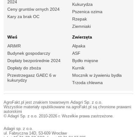
2024
Kukurydza
Ceny gruntów ornych 2024
Pszenica ozima
Kary za brak OC
Rzepak
Ziemniaki
Wieś
Zwierzęta
ARiMR
Alpaka
Budynek gospodarczy
ASF
Dopłaty bezpośrednie 2024
Bydło mięsne
Dopłaty do zboża
Kurnik
Przestrzegasz GAEC 6 w
Mocznik w żywieniu bydła
kukurydzy
Trzoda chlewna
AgroFakt.pl jest znakiem towarowym
Adagri Sp. z o.o.
Wszystkie materiały opublikowane na agroFakt.pl są chronione prawami
autorskimi
© Adagri Sp. z o.o. 2010-2026 r. Wszelkie prawa zastrzeżone.
Adagri sp. z o.o.
ul. Fabryczna 14D, 53-609 Wrocław