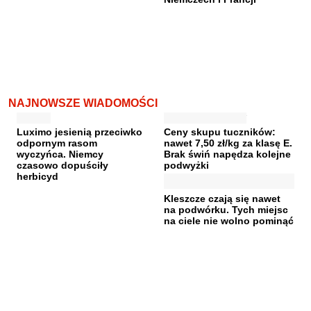
NAJNOWSZE WIADOMOŚCI
Luximo jesienią przeciwko
Ceny skupu tuczników:
odpornym rasom
nawet 7,50 zł/kg za klasę E.
wyczyńca. Niemcy
Brak świń napędza kolejne
czasowo dopuściły
podwyżki
herbicyd
Kleszcze czają się nawet
na podwórku. Tych miejsc
na ciele nie wolno pominąć