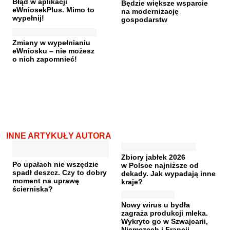
Błąd w aplikacji
Będzie większe wsparcie
eWniosekPlus. Mimo to
na modernizację
wypełnij!
gospodarstw
Zmiany w wypełnianiu
eWniosku – nie możesz
o nich zapomnieć!
INNE ARTYKUŁY AUTORA
Zbiory jabłek 2026
Po upałach nie wszędzie
w Polsce najniższe od
spadł deszcz. Czy to dobry
dekady. Jak wypadają inne
moment na uprawę
kraje?
ścierniska?
Nowy wirus u bydła
zagraża produkcji mleka.
Wykryto go w Szwajcarii,
Niemczech i Francji