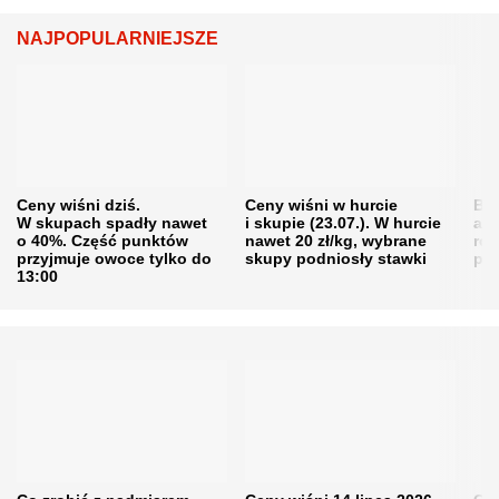
NAJPOPULARNIEJSZE
Ceny wiśni dziś.
Ceny wiśni w hurcie
Będ
W skupach spadły nawet
i skupie (23.07.). W hurcie
agr
o 40%. Część punktów
nawet 20 zł/kg, wybrane
rol
przyjmuje owoce tylko do
skupy podniosły stawki
pr
13:00