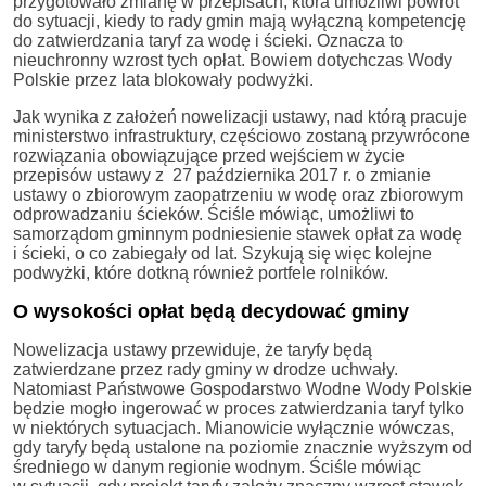
przygotowało zmianę w przepisach, która umożliwi powrót
do sytuacji, kiedy to rady gmin mają wyłączną kompetencję
do zatwierdzania taryf za wodę i ścieki. Oznacza to
nieuchronny wzrost tych opłat. Bowiem dotychczas Wody
Polskie przez lata blokowały podwyżki.
Jak wynika z założeń nowelizacji ustawy, nad którą pracuje
ministerstwo infrastruktury, częściowo zostaną przywrócone
rozwiązania obowiązujące przed wejściem w życie
przepisów ustawy z 27 października 2017 r. o zmianie
ustawy o zbiorowym zaopatrzeniu w wodę oraz zbiorowym
odprowadzaniu ścieków. Ściśle mówiąc, umożliwi to
samorządom gminnym podniesienie stawek opłat za wodę
i ścieki, o co zabiegały od lat. Szykują się więc kolejne
podwyżki, które dotkną również portfele rolników.
O wysokości opłat będą decydować gminy
Nowelizacja ustawy przewiduje, że taryfy będą
zatwierdzane przez rady gminy w drodze uchwały.
Natomiast Państwowe Gospodarstwo Wodne Wody Polskie
będzie mogło ingerować w proces zatwierdzania taryf tylko
w niektórych sytuacjach. Mianowicie wyłącznie wówczas,
gdy taryfy będą ustalone na poziomie znacznie wyższym od
średniego w danym regionie wodnym. Ściśle mówiąc