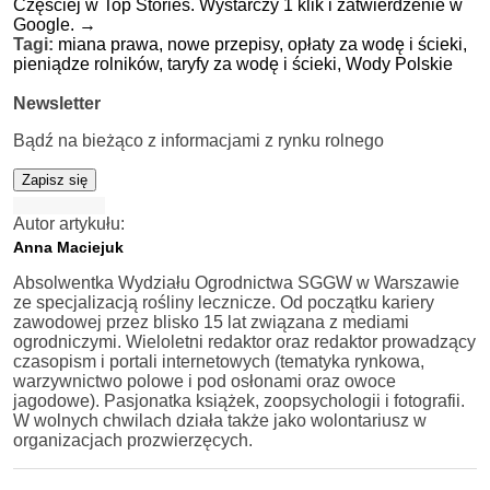
Częściej w Top Stories. Wystarczy 1 klik i zatwierdzenie w
Google.
→
Tagi:
miana prawa,
nowe przepisy,
opłaty za wodę i ścieki,
pieniądze rolników,
taryfy za wodę i ścieki,
Wody Polskie
Newsletter
Bądź na bieżąco z informacjami z rynku rolnego
Zapisz się
Autor artykułu:
Anna Maciejuk
Absolwentka Wydziału Ogrodnictwa SGGW w Warszawie
ze specjalizacją rośliny lecznicze. Od początku kariery
zawodowej przez blisko 15 lat związana z mediami
ogrodniczymi. Wieloletni redaktor oraz redaktor prowadzący
czasopism i portali internetowych (tematyka rynkowa,
warzywnictwo polowe i pod osłonami oraz owoce
jagodowe). Pasjonatka książek, zoopsychologii i fotografii.
W wolnych chwilach działa także jako wolontariusz w
organizacjach prozwierzęcych.