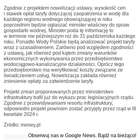
Zgodnie z projektem nowelizacji ustawy, wysokość cen
i stawek opłat taryfy dotyczącej zaopatrzenia w wodę dla
każdego regionu wodnego obowiązującej w roku
poprzednim będzie ogłaszać minister właściwy do spraw
gospodarki wodnej. Minister poda tę informację to
w terminie nie późniejszym niż do 31 października każdego
roku. Ponadto Wody Polskie będą analizować projekt taryfy
wraz z uzasadnieniem. Zarówno pod względem zgodności
z ustawą, jak również pod kątem zmiany warunków
ekonomicznych wykonywania przez przedsiębiorstwo
wodociągowo-kanalizacyjne działalności. Oprócz tego
przedsiębiorstwo ma weryfikować koszty związane ze
świadczeniem usług. Nowelizacja zakłada również
zniesienie opłaty za zatwierdzenie taryfy.
Projekt zmian proponowanych przez ministerstwo
infrastruktury trafił już do wykazu prac legislacyjnych rządu.
Zgodnie z przewidywaniami resortu infrastruktury,
odpowiedni projekt powinien zostać przyjęty przez rząd w III
kwartale 2024 r.
Źródło: money.pl
Obserwuj nas w Google News. Bądź na bieżąco!