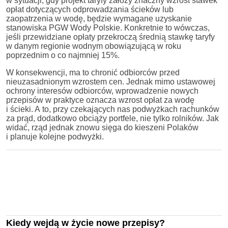
w sytuacji, gdy projekt taryfy założy znaczny wzrost stawek
opłat dotyczących odprowadzania ścieków lub
zaopatrzenia w wodę, będzie wymagane uzyskanie
stanowiska PGW Wody Polskie. Konkretnie to wówczas,
jeśli przewidziane opłaty przekroczą średnią stawkę taryfy
w danym regionie wodnym obowiązującą w roku
poprzednim o co najmniej 15%.
W konsekwencji, ma to chronić odbiorców przed
nieuzasadnionym wzrostem cen. Jednak mimo ustawowej
ochrony interesów odbiorców, wprowadzenie nowych
przepisów w praktyce oznacza wzrost opłat za wodę
i ścieki. A to, przy czekających nas podwyżkach rachunków
za prąd, dodatkowo obciąży portfele, nie tylko rolników. Jak
widać, rząd jednak znowu sięga do kieszeni Polaków
i planuje kolejne podwyżki.
Kiedy wejdą w życie nowe przepisy?