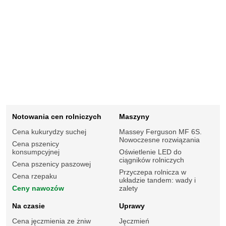
Notowania cen rolniczych
Maszyny
Cena kukurydzy suchej
Massey Ferguson MF 6S.
Nowoczesne rozwiązania
Cena pszenicy
konsumpcyjnej
Oświetlenie LED do
ciągników rolniczych
Cena pszenicy paszowej
Przyczepa rolnicza w
Cena rzepaku
układzie tandem: wady i
Ceny nawozów
zalety
Na czasie
Uprawy
Cena jęczmienia ze żniw
Jęczmień