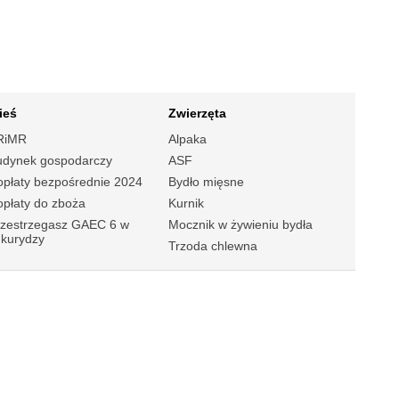
ieś
Zwierzęta
RiMR
Alpaka
udynek gospodarczy
ASF
płaty bezpośrednie 2024
Bydło mięsne
płaty do zboża
Kurnik
rzestrzegasz GAEC 6 w
Mocznik w żywieniu bydła
ukurydzy
Trzoda chlewna