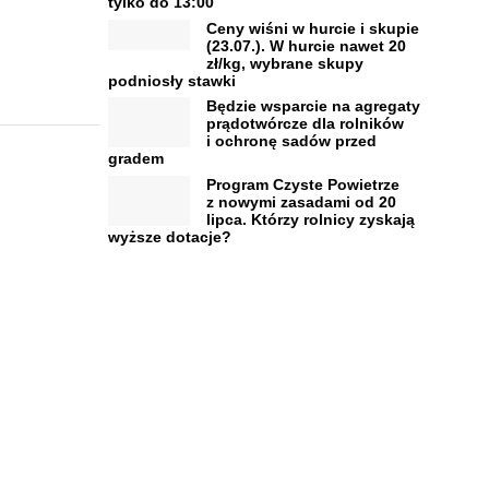
tylko do 13:00
Ceny wiśni w hurcie i skupie
(23.07.). W hurcie nawet 20
zł/kg, wybrane skupy
podniosły stawki
Będzie wsparcie na agregaty
prądotwórcze dla rolników
i ochronę sadów przed
gradem
Program Czyste Powietrze
z nowymi zasadami od 20
lipca. Którzy rolnicy zyskają
wyższe dotacje?