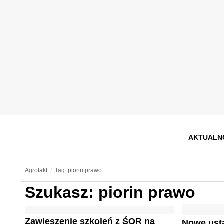
AKTUALN
Agrofakt
Tag: piorin prawo
Szukasz: piorin prawo
Zawieszenie szkoleń z ŚOR na
Nowe usta