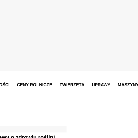
OŚCI
CENY ROLNICZE
ZWIERZĘTA
UPRAWY
MASZYN
wy o zdrowiu roślin!