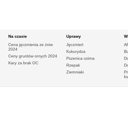
Na czasie
Uprawy
W
Cena jęczmienia ze żniw
Jęczmień
A
2024
Kukurydza
B
Ceny gruntów ornych 2024
Pszenica ozima
Do
Kary za brak OC
Rzepak
Do
Ziemniaki
P
k