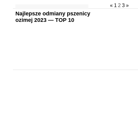
«
1
2
3
»
Najlepsze odmiany pszenicy
ozimej 2023 — TOP 10