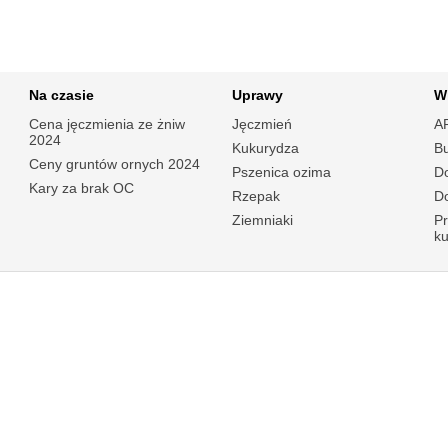
Na czasie
Uprawy
W
Cena jęczmienia ze żniw
Jęczmień
A
2024
Kukurydza
B
Ceny gruntów ornych 2024
Pszenica ozima
Do
Kary za brak OC
Rzepak
Do
Ziemniaki
P
k