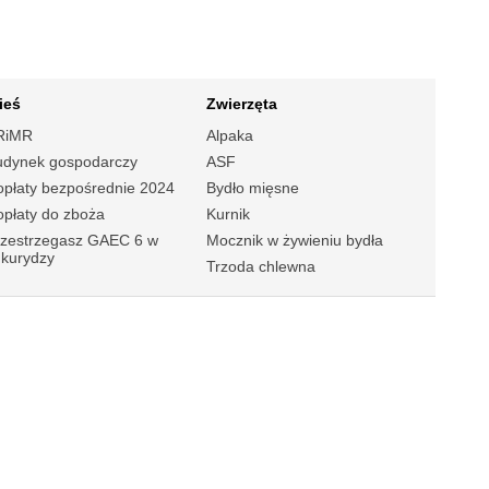
ieś
Zwierzęta
RiMR
Alpaka
udynek gospodarczy
ASF
płaty bezpośrednie 2024
Bydło mięsne
płaty do zboża
Kurnik
rzestrzegasz GAEC 6 w
Mocznik w żywieniu bydła
ukurydzy
Trzoda chlewna