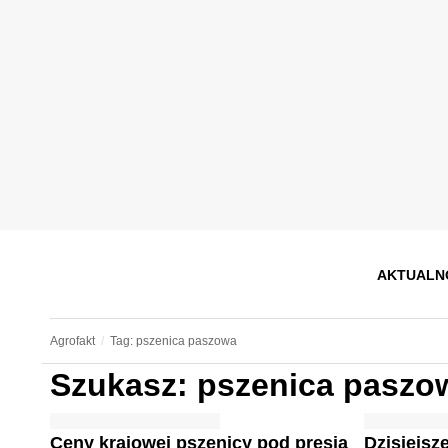
AKTUALN
Agrofakt
Tag: pszenica paszowa
Szukasz: pszenica paszo
Ceny krajowej pszenicy pod presją
Dzisiejs