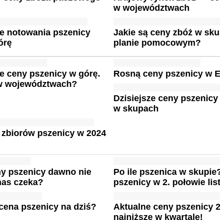
w województwach
e notowania pszenicy
Jakie są ceny zbóż w sku
órę
planie pomocowym?
e ceny pszenicy w górę.
Rosną ceny pszenicy w E
 w województwach?
Dzisiejsze ceny pszenicy
w skupach
 zbiorów pszenicy w 2024
ny pszenicy dawno nie
Po ile pszenica w skupie
nas czeka?
pszenicy w 2. połowie li
 cena pszenicy na dziś?
Aktualne ceny pszenicy 
najniższe w kwartale!