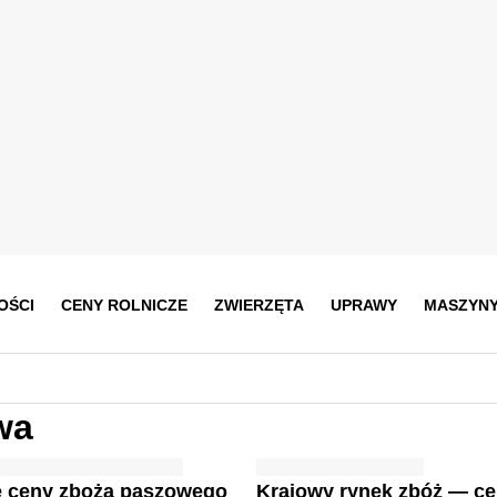
OŚCI
CENY ROLNICZE
ZWIERZĘTA
UPRAWY
MASZYN
wa
ze ceny zboża paszowego
Krajowy rynek zbóż — c