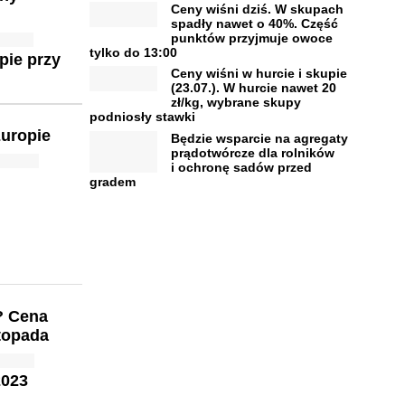
Ceny wiśni dziś. W skupach
spadły nawet o 40%. Część
punktów przyjmuje owoce
tylko do 13:00
pie przy
Ceny wiśni w hurcie i skupie
(23.07.). W hurcie nawet 20
zł/kg, wybrane skupy
podniosły stawki
uropie
Będzie wsparcie na agregaty
prądotwórcze dla rolników
i ochronę sadów przed
gradem
? Cena
stopada
2023