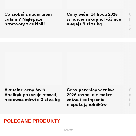
Co zrobić z nadmiarem
Ceny wiśni 14 lipca 2026
Cen
cukinii? Najlepsze
w hurcie i skupie. Różnice
Rol
przetwory z cukinii!
sięgają 9 zł za kg
„pe
obn
Aktualne ceny świń.
Ceny pszenicy w żniwa
Ści
Analityk pokazuje stawki,
2026 rosną, ale mokre
war
hodowca mówi o 3 zł za kg
żniwa i potrącenia
i w
niepokoją rolników
fał
POLECANE PRODUKTY
REKLAMA