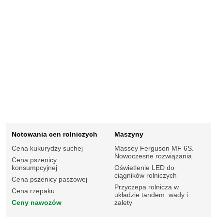
Notowania cen rolniczych
Maszyny
Cena kukurydzy suchej
Massey Ferguson MF 6S.
Nowoczesne rozwiązania
Cena pszenicy
konsumpcyjnej
Oświetlenie LED do
ciągników rolniczych
Cena pszenicy paszowej
Przyczepa rolnicza w
Cena rzepaku
układzie tandem: wady i
Ceny nawozów
zalety