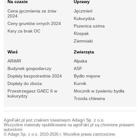
Na czasie
Uprawy
Cena jęczmienia ze żniw
Jęczmień
2024
Kukurydza
Ceny gruntów ornych 2024
Pszenica ozima
Kary za brak OC
Rzepak
Ziemniaki
Wieś
Zwierzęta
ARiMR
Alpaka
Budynek gospodarczy
ASF
Dopłaty bezpośrednie 2024
Bydło mięsne
Dopłaty do zboża
Kurnik
Przestrzegasz GAEC 6 w
Mocznik w żywieniu bydła
kukurydzy
Trzoda chlewna
AgroFakt.pl jest znakiem towarowym
Adagri Sp. z o.o.
Wszystkie materiały opublikowane na agroFakt.pl są chronione prawami
autorskimi
© Adagri Sp. z o.o. 2010-2026 r. Wszelkie prawa zastrzeżone.