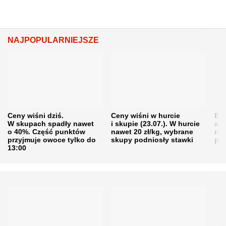
NAJPOPULARNIEJSZE
Ceny wiśni dziś.
Ceny wiśni w hurcie
Będ
W skupach spadły nawet
i skupie (23.07.). W hurcie
agr
o 40%. Część punktów
nawet 20 zł/kg, wybrane
rol
przyjmuje owoce tylko do
skupy podniosły stawki
pr
13:00