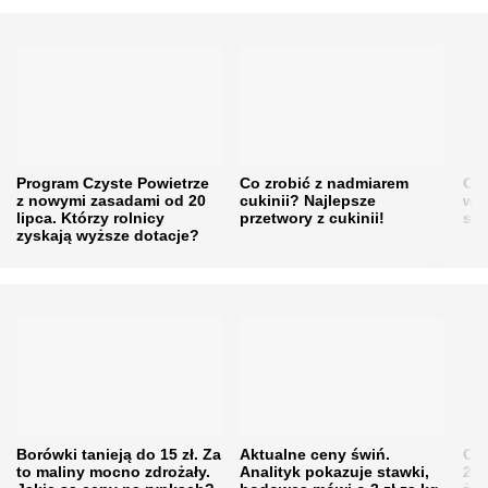
Program Czyste Powietrze
Co zrobić z nadmiarem
Cen
z nowymi zasadami od 20
cukinii? Najlepsze
w h
lipca. Którzy rolnicy
przetwory z cukinii!
się
zyskają wyższe dotacje?
Borówki tanieją do 15 zł. Za
Aktualne ceny świń.
Cen
to maliny mocno zdrożały.
Analityk pokazuje stawki,
202