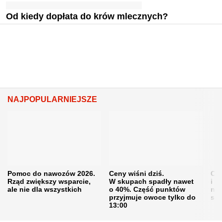
Od kiedy dopłata do krów mlecznych?
NAJPOPULARNIEJSZE
Pomoc do nawozów 2026.
Ceny wiśni dziś.
Cen
Rząd zwiększy wsparcie,
W skupach spadły nawet
i s
ale nie dla wszystkich
o 40%. Część punktów
naw
przyjmuje owoce tylko do
sku
13:00