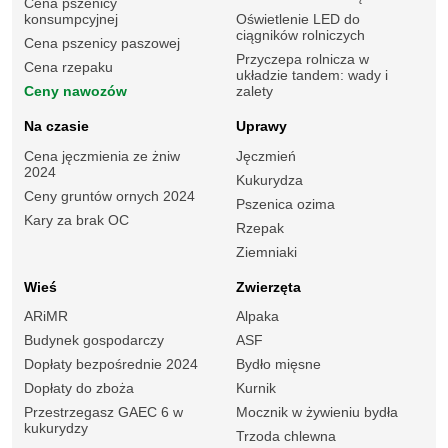
Cena pszenicy
konsumpcyjnej
Oświetlenie LED do
ciągników rolniczych
Cena pszenicy paszowej
Przyczepa rolnicza w
Cena rzepaku
układzie tandem: wady i
Ceny nawozów
zalety
Na czasie
Uprawy
Cena jęczmienia ze żniw
Jęczmień
2024
Kukurydza
Ceny gruntów ornych 2024
Pszenica ozima
Kary za brak OC
Rzepak
Ziemniaki
Wieś
Zwierzęta
ARiMR
Alpaka
Budynek gospodarczy
ASF
Dopłaty bezpośrednie 2024
Bydło mięsne
Dopłaty do zboża
Kurnik
Przestrzegasz GAEC 6 w
Mocznik w żywieniu bydła
kukurydzy
Trzoda chlewna