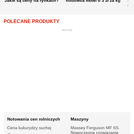
Jakie są ceny na rynkach?
hodowca mówi o 3 zł za kg
żni
nie
POLECANE PRODUKTY
REKLAMA
Notowania cen rolniczych
Maszyny
Cena kukurydzy suchej
Massey Ferguson MF 6S.
Nowoczesne rozwiązania