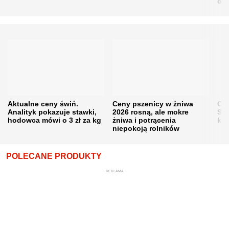
obn
Aktualne ceny świń.
Ceny pszenicy w żniwa
Ce
Analityk pokazuje stawki,
2026 rosną, ale mokre
Sku
hodowca mówi o 3 zł za kg
żniwa i potrącenia
kon
niepokoją rolników
POLECANE PRODUKTY
REKLAMA