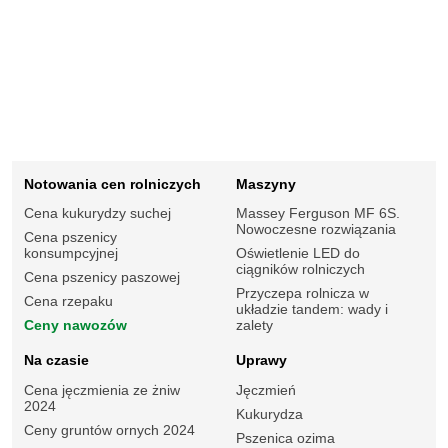
Notowania cen rolniczych
Maszyny
Cena kukurydzy suchej
Massey Ferguson MF 6S.
Nowoczesne rozwiązania
Cena pszenicy
konsumpcyjnej
Oświetlenie LED do
ciągników rolniczych
Cena pszenicy paszowej
Przyczepa rolnicza w
Cena rzepaku
układzie tandem: wady i
Ceny nawozów
zalety
Na czasie
Uprawy
Cena jęczmienia ze żniw
Jęczmień
2024
Kukurydza
Ceny gruntów ornych 2024
Pszenica ozima