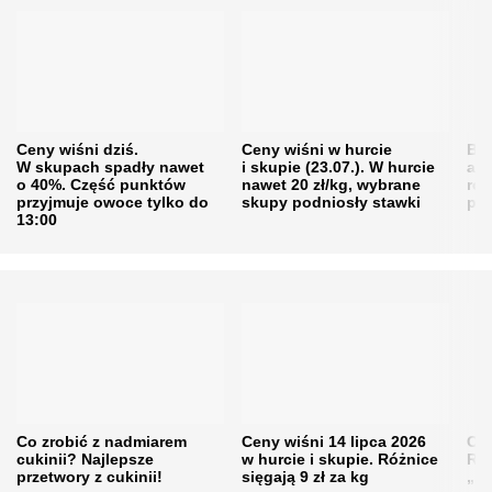
Ceny wiśni dziś.
Ceny wiśni w hurcie
Będ
W skupach spadły nawet
i skupie (23.07.). W hurcie
agr
o 40%. Część punktów
nawet 20 zł/kg, wybrane
rol
przyjmuje owoce tylko do
skupy podniosły stawki
pr
13:00
Co zrobić z nadmiarem
Ceny wiśni 14 lipca 2026
Cen
cukinii? Najlepsze
w hurcie i skupie. Różnice
Rol
przetwory z cukinii!
sięgają 9 zł za kg
„pe