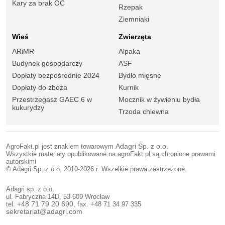
Kary za brak OC
Rzepak
Ziemniaki
Wieś
Zwierzęta
ARiMR
Alpaka
Budynek gospodarczy
ASF
Dopłaty bezpośrednie 2024
Bydło mięsne
Dopłaty do zboża
Kurnik
Przestrzegasz GAEC 6 w
Mocznik w żywieniu bydła
kukurydzy
Trzoda chlewna
AgroFakt.pl jest znakiem towarowym
Adagri Sp. z o.o.
Wszystkie materiały opublikowane na agroFakt.pl są chronione prawami
autorskimi
© Adagri Sp. z o.o. 2010-2026 r. Wszelkie prawa zastrzeżone.
Adagri sp. z o.o.
ul. Fabryczna 14D, 53-609 Wrocław
tel.
+48 71 79 20 690
, fax. +48 71 34 97 335
sekretariat@adagri.com