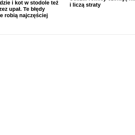
dzie i kot w stodole też
i liczą straty
zez upał. Te błędy
le robią najczęściej