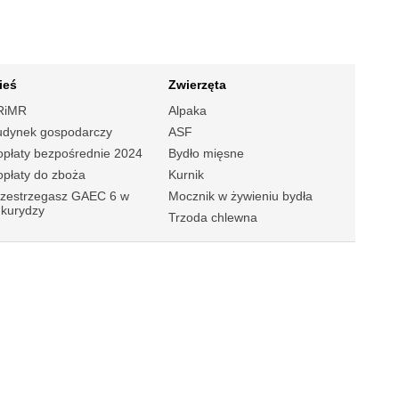
ieś
Zwierzęta
RiMR
Alpaka
udynek gospodarczy
ASF
płaty bezpośrednie 2024
Bydło mięsne
płaty do zboża
Kurnik
rzestrzegasz GAEC 6 w
Mocznik w żywieniu bydła
ukurydzy
Trzoda chlewna