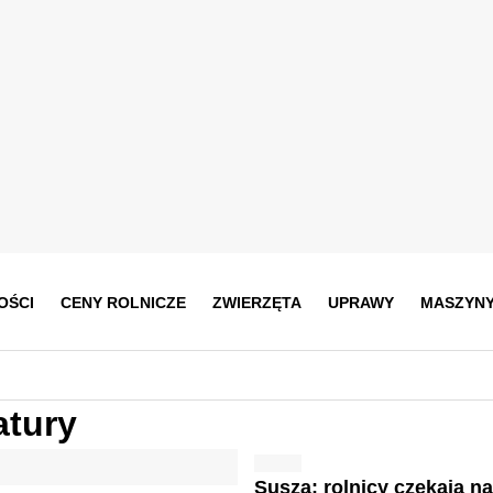
OŚCI
CENY ROLNICZE
ZWIERZĘTA
UPRAWY
MASZYN
atury
Susza: rolnicy czekają n