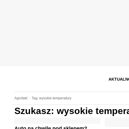
AKTUALN
Agrofakt
Tag: wysokie temperatury
Szukasz: wysokie temper
Auto na chwilę pod sklepem?