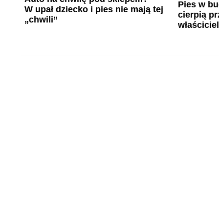
Pies w bu
W upał dziecko i pies nie mają tej
cierpią pr
„chwili”
właścicie