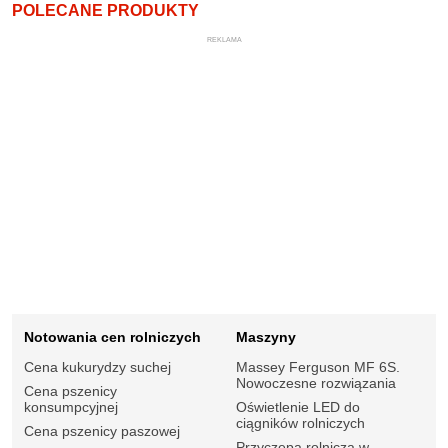
POLECANE PRODUKTY
REKLAMA
Notowania cen rolniczych
Maszyny
Cena kukurydzy suchej
Massey Ferguson MF 6S.
Nowoczesne rozwiązania
Cena pszenicy
konsumpcyjnej
Oświetlenie LED do
ciągników rolniczych
Cena pszenicy paszowej
Przyczepa rolnicza w