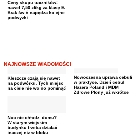
Ceny skupu tuczników:
nawet 7,50 zł/kg za klasę E.
Brak świń napędza kolejne
podwyżki
NAJNOWSZE WIADOMOŚCI
Nowoczesna uprawa cebuli
Kleszcze czają się nawet
w praktyce. Dzień cebuli
na podwórku. Tych miejsc
Hazera Poland i MDM
na ciele nie wolno pominąć
Zdrowe Plony już wkrótce
Noc nie chłodzi domu?
W starym wiejskim
budynku trzeba działać
inaczej niż w bloku