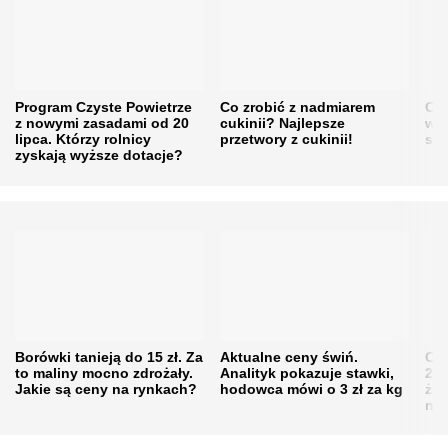
Program Czyste Powietrze
Co zrobić z nadmiarem
Cen
z nowymi zasadami od 20
cukinii? Najlepsze
w h
lipca. Którzy rolnicy
przetwory z cukinii!
się
zyskają wyższe dotacje?
Borówki tanieją do 15 zł. Za
Aktualne ceny świń.
Cen
to maliny mocno zdrożały.
Analityk pokazuje stawki,
202
Jakie są ceny na rynkach?
hodowca mówi o 3 zł za kg
żni
nie