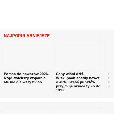
NAJPOPULARNIEJSZE
Pomoc do nawozów 2026.
Ceny wiśni dziś.
Cen
Rząd zwiększy wsparcie,
W skupach spadły nawet
i s
ale nie dla wszystkich
o 40%. Część punktów
naw
przyjmuje owoce tylko do
sku
13:00