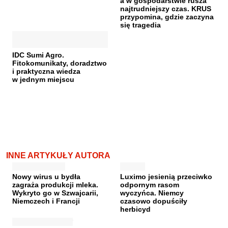
a w gospodarstwie rusza
najtrudniejszy czas. KRUS
przypomina, gdzie zaczyna
się tragedia
IDC Sumi Agro.
Fitokomunikaty, doradztwo
i praktyczna wiedza
w jednym miejscu
INNE ARTYKUŁY AUTORA
Nowy wirus u bydła
Luximo jesienią przeciwko
zagraża produkcji mleka.
odpornym rasom
Wykryto go w Szwajcarii,
wyczyńca. Niemcy
Niemczech i Francji
czasowo dopuściły
herbicyd