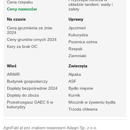
Cena rzepaku
układzie tandem: wady i
Ceny nawozów
zalety
Na czasie
Uprawy
Cena jęczmienia ze żniw
Jęczmień
2024
Kukurydza
Ceny gruntów ornych 2024
Pszenica ozima
Kary za brak OC
Rzepak
Ziemniaki
Wieś
Zwierzęta
ARiMR
Alpaka
Budynek gospodarczy
ASF
Dopłaty bezpośrednie 2024
Bydło mięsne
Dopłaty do zboża
Kurnik
Przestrzegasz GAEC 6 w
Mocznik w żywieniu bydła
kukurydzy
Trzoda chlewna
AgroFakt.pl jest znakiem towarowym
Adagri Sp. z o.o.