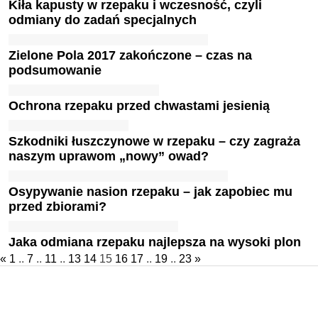
Kiła kapusty w rzepaku i wczesność, czyli
odmiany do zadań specjalnych
Zielone Pola 2017 zakończone – czas na
podsumowanie
Ochrona rzepaku przed chwastami jesienią
Szkodniki łuszczynowe w rzepaku – czy zagraża
naszym uprawom „nowy” owad?
Osypywanie nasion rzepaku – jak zapobiec mu
przed zbiorami?
Jaka odmiana rzepaku najlepsza na wysoki plon
«
1
..
7
..
11
..
13
14
15
16
17
..
19
..
23
»