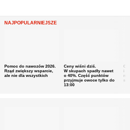
NAJPOPULARNIEJSZE
Pomoc do nawozów 2026.
Ceny wiśni dziś.
Cen
Rząd zwiększy wsparcie,
W skupach spadły nawet
i s
ale nie dla wszystkich
o 40%. Część punktów
naw
przyjmuje owoce tylko do
sku
13:00