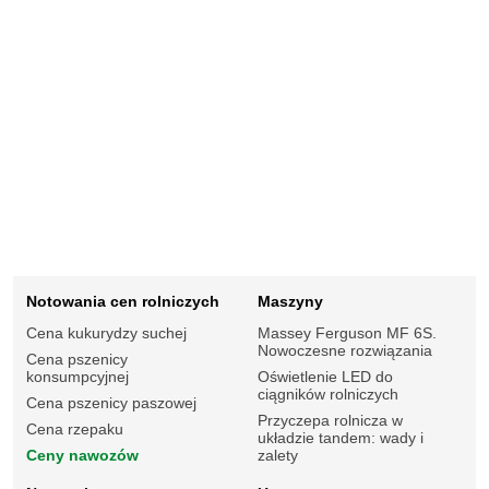
Notowania cen rolniczych
Maszyny
Cena kukurydzy suchej
Massey Ferguson MF 6S.
Nowoczesne rozwiązania
Cena pszenicy
konsumpcyjnej
Oświetlenie LED do
ciągników rolniczych
Cena pszenicy paszowej
Przyczepa rolnicza w
Cena rzepaku
układzie tandem: wady i
Ceny nawozów
zalety