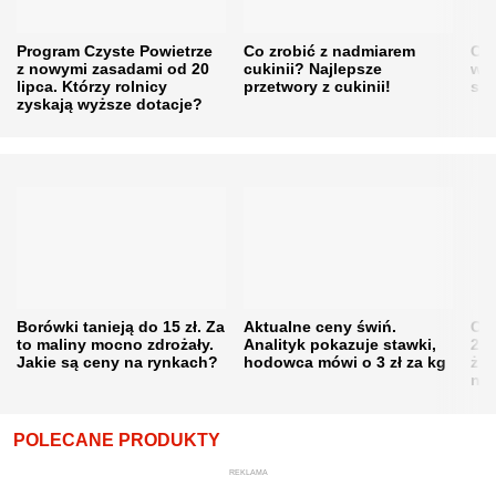
Program Czyste Powietrze
Co zrobić z nadmiarem
Cen
z nowymi zasadami od 20
cukinii? Najlepsze
w h
lipca. Którzy rolnicy
przetwory z cukinii!
się
zyskają wyższe dotacje?
Borówki tanieją do 15 zł. Za
Aktualne ceny świń.
Cen
to maliny mocno zdrożały.
Analityk pokazuje stawki,
202
Jakie są ceny na rynkach?
hodowca mówi o 3 zł za kg
żni
nie
POLECANE PRODUKTY
REKLAMA