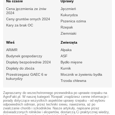
Na czasie
Uprawy
Cena jęczmienia ze żniw
Jęczmień
2024
Kukurydza
Ceny gruntów ornych 2024
Pszenica ozima
Kary za brak OC
Rzepak
Ziemniaki
Wieś
Zwierzęta
ARiMR
Alpaka
Budynek gospodarczy
ASF
Dopłaty bezpośrednie 2024
Bydło mięsne
Dopłaty do zboża
Kurnik
Przestrzegasz GAEC 6 w
Mocznik w żywieniu bydła
kukurydzy
Trzoda chlewna
Zapraszamy do wszechstronnego przewodnika po uprawie rzepaku na
AgroFakt.pl. W naszej kategorii 'Rzepak' znajdziesz cenne informacje i
porady dotyczące wszystkich aspektów uprawy rzepaku - od wyboru
odpowiednich odmian, przez techniki siewu, nawożenia, aż po
zwalczanie chorób i szkodników. Nasze artykuły, napisane przez
doświadczonych rolników i ekspertów, dostarczą Ci praktycznej wiedzy,