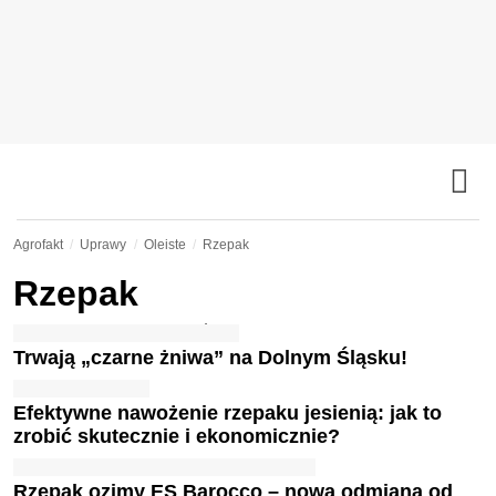
Agrofakt
Uprawy
Oleiste
Rzepak
Rzepak
Trwają „czarne żniwa” na Dolnym Śląsku!
Efektywne nawożenie rzepaku jesienią: jak to
zrobić skutecznie i ekonomicznie?
Rzepak ozimy ES Barocco – nowa odmiana od