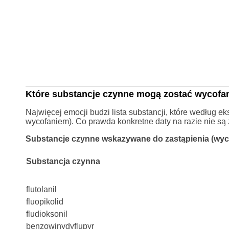
Które substancje czynne mogą zostać wycofa
Najwięcej emocji budzi lista substancji, które według e
wycofaniem). Co prawda konkretne daty na razie nie są z
Substancje czynne wskazywane do zastąpienia (wyc
Substancja czynna
flutolanil
fluopikolid
fludioksonil
benzowinydyflupyr