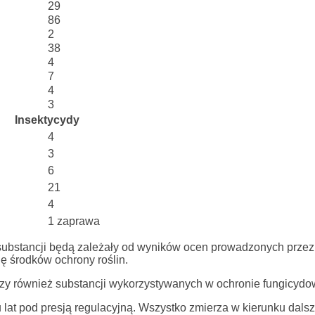
29
86
2
38
4
7
4
3
Insektycydy
4
3
6
21
4
1 zaprawa
ubstancji będą zależały od wyników ocen prowadzonych przez 
ję środków ochrony roślin.
zy również substancji wykorzystywanych w ochronie fungicydo
lu lat pod presją regulacyjną. Wszystko zmierza w kierunku dals