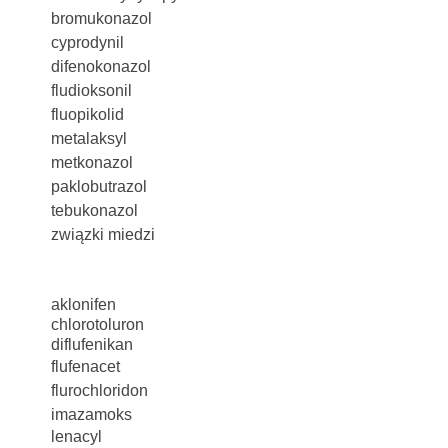
bromukonazol
cyprodynil
difenokonazol
fludioksonil
fluopikolid
metalaksyl
metkonazol
paklobutrazol
tebukonazol
związki miedzi
aklonifen
chlorotoluron
diflufenikan
flufenacet
flurochloridon
imazamoks
lenacyl