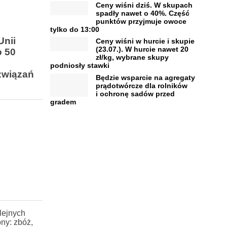
Ceny wiśni dziś. W skupach
spadły nawet o 40%. Część
punktów przyjmuje owoce
tylko do 13:00
Unii
Ceny wiśni w hurcie i skupie
(23.07.). W hurcie nawet 20
o 50
zł/kg, wybrane skupy
podniosły stawki
związań
Będzie wsparcie na agregaty
prądotwórcze dla rolników
i ochronę sadów przed
gradem
lejnych
ny: zbóż,