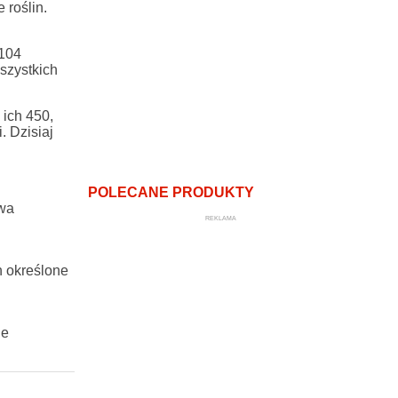
roślin.
 104
szystkich
 ich 450,
. Dzisiaj
POLECANE PRODUKTY
dwa
REKLAMA
h określone
je