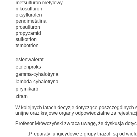
metsulfuron metylowy
nikosulfuron
oksyflurofen
pendimetalina
prosulfuron
propyzamid
sulkotrion
tembotrion
esfenwalerat
etofenproks
gamma-cyhalotryna
lambda-cyhalotryna
pirymikarb
ziram
W kolejnych latach decyzje dotyczące poszczególnych s
unijne oraz krajowe organy odpowiedzialne za rejestrac
Profesor Mrówczyński zwraca uwagę, że dyskusja dotyc
„Preparaty fungicydowe z grupy triazoli są od wie