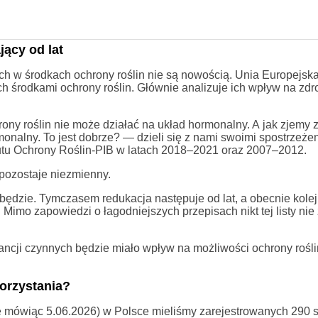
ący od lat
h w środkach ochrony roślin nie są nowością. Unia Europejsk
ch środkami ochrony roślin. Głównie analizuje ich wpływ na zdr
rony roślin nie może działać na układ hormonalny. A jak zjemy 
rmonalny. To jest dobrze? — dzieli się z nami swoimi spostrzeże
ytutu Ochrony Roślin-PIB w latach 2018–2021 oraz 2007–2012.
pozostaje niezmienny.
e będzie. Tymczasem redukacja następuje od lat, a obecnie kole
 Mimo zapowiedzi o łagodniejszych przepisach nikt tej listy nie 
ancji czynnych będzie miało wpływ na możliwości ochrony rośli
orzystania?
e mówiąc 5.06.2026) w Polsce mieliśmy zarejestrowanych 290 s