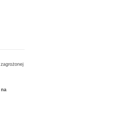
— zagrożonej
 na