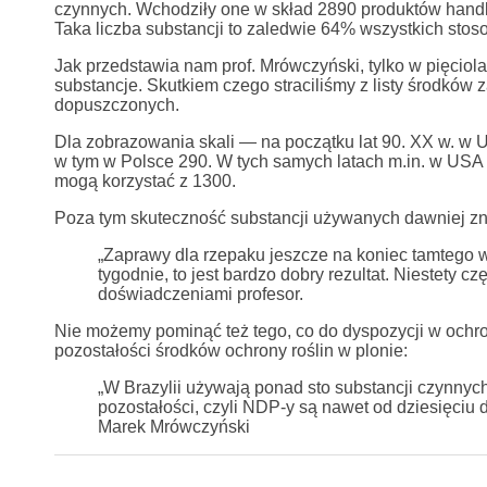
czynnych. Wchodziły one w skład 2890 produktów handl
Taka liczba substancji to zaledwie 64% wszystkich sto
Jak przedstawia nam prof. Mrówczyński, tylko w pięciol
substancje. Skutkiem czego straciliśmy z listy środków
dopuszczonych.
Dla zobrazowania skali — na początku lat 90. XX w. w U
w tym w Polsce 290. W tych samych latach m.in. w USA r
mogą korzystać z 1300.
Poza tym skuteczność substancji używanych dawniej znac
„Zaprawy dla rzepaku jeszcze na koniec tamtego wi
tygodnie, to jest bardzo dobry rezultat. Niestety cz
doświadczeniami profesor.
Nie możemy pominąć też tego, co do dyspozycji w ochron
pozostałości środków ochrony roślin w plonie:
„W Brazylii używają ponad sto substancji czynnych
pozostałości, czyli NDP-y są nawet od dziesięciu 
Marek Mrówczyński