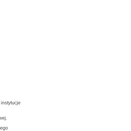
instytucje
wej.
zego