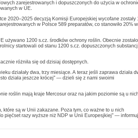
owych zarejestrowanych i dopuszczonych do użycia w ochronie 
sowanych w UE.
atce 2020–2025 decyzją Komisji Europejskiej wycofane zostały
 zarejestrowanych w Polsce 589 preparatów, co stanowiło 20% w
E używano 1200 s.cz. środków ochrony roślin. Obecnie zostało
olnicy startowali od stanu 1200 s.cz. dopuszczonych substancji
znie różniła się od dzisiaj dostępnych.
eku działały dwa, trzy miesiące. A teraz jeśli zaprawa działa 
ęsto działa jeszcze krócej” — dzieli się z nami swoimi
ie roślin mają kraje Mercosur oraz na jakim poziomie są u nic
, które są w Unii zakazane. Poza tym, co ważne to u nich
do pięćset razy wyższe niż NDP w Unii Europesjkiej” — informu