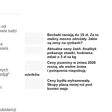
a od
owie ludzi
Borówki tanieją do 15 zł. Za to
maliny mocno zdrożały. Jakie
są ceny na rynkach?
za
niami
Aktualne ceny świń. Analityk
pokazuje stawki, hodowca
mówi o 3 zł za kg
Ceny pszenicy w żniwa 2026
rosną, ale mokre żniwa
jnych
i potrącenia niepokoją
zdjął”
rolników
Ceny bydła wyhamowały.
Skupy płacą mniej niż pod
n
koniec maja
ubstancji