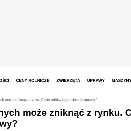
OŚCI
CENY ROLNICZE
ZWIERZĘTA
UPRAWY
MASZYN
ch może zniknąć z rynku. Czym rolnicy będą chronić uprawy?
nych może zniknąć z rynku. 
awy?