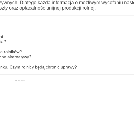
arzywnych. Dlatego każda informacja o możliwym wycofaniu nas
szty oraz opłacalność unijnej produkcji rolnej.
at
nia?
la rolników?
pne alternatywy?
ynku. Czym rolnicy będą chronić uprawy?
REKLAMA