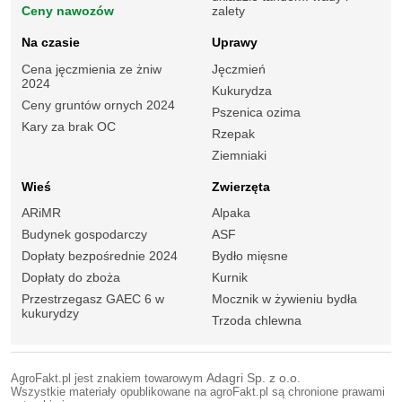
Ceny nawozów
zalety
Na czasie
Uprawy
Cena jęczmienia ze żniw
Jęczmień
2024
Kukurydza
Ceny gruntów ornych 2024
Pszenica ozima
Kary za brak OC
Rzepak
Ziemniaki
Wieś
Zwierzęta
ARiMR
Alpaka
Budynek gospodarczy
ASF
Dopłaty bezpośrednie 2024
Bydło mięsne
Dopłaty do zboża
Kurnik
Przestrzegasz GAEC 6 w
Mocznik w żywieniu bydła
kukurydzy
Trzoda chlewna
AgroFakt.pl jest znakiem towarowym
Adagri Sp. z o.o.
Wszystkie materiały opublikowane na agroFakt.pl są chronione prawami