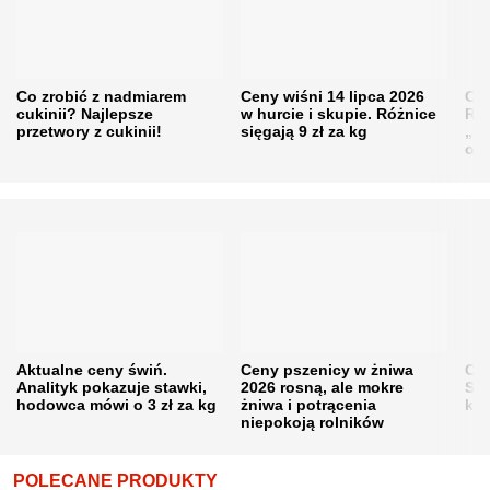
Co zrobić z nadmiarem
Ceny wiśni 14 lipca 2026
Cen
cukinii? Najlepsze
w hurcie i skupie. Różnice
Rol
przetwory z cukinii!
sięgają 9 zł za kg
„pe
obn
Aktualne ceny świń.
Ceny pszenicy w żniwa
Ce
Analityk pokazuje stawki,
2026 rosną, ale mokre
Sku
hodowca mówi o 3 zł za kg
żniwa i potrącenia
kon
niepokoją rolników
POLECANE PRODUKTY