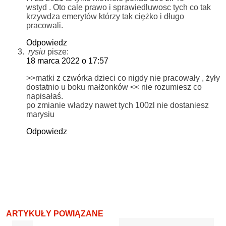
wstyd . Oto cale prawo i sprawiedluwosc tych co tak
krzywdza emerytów którzy tak ciężko i długo
pracowali.
Odpowiedz
rysiu
pisze:
18 marca 2022 o 17:57
>>matki z czwórka dzieci co nigdy nie pracowały , żyły
dostatnio u boku małżonków << nie rozumiesz co
napisałaś.
po zmianie władzy nawet tych 100zl nie dostaniesz
marysiu
Odpowiedz
ARTYKUŁY POWIĄZANE