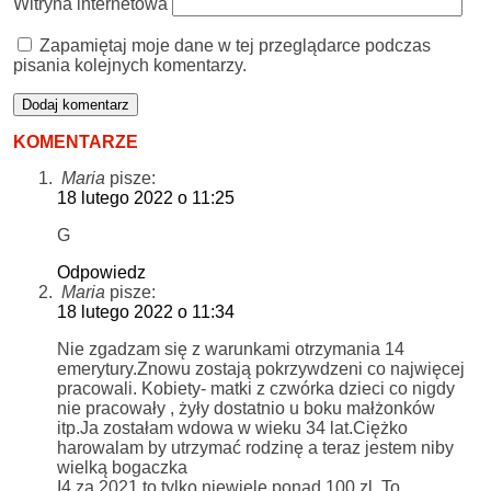
Witryna internetowa
Zapamiętaj moje dane w tej przeglądarce podczas
pisania kolejnych komentarzy.
KOMENTARZE
Maria
pisze:
18 lutego 2022 o 11:25
G
Odpowiedz
Maria
pisze:
18 lutego 2022 o 11:34
Nie zgadzam się z warunkami otrzymania 14
emerytury.Znowu zostają pokrzywdzeni co najwięcej
pracowali. Kobiety- matki z czwórka dzieci co nigdy
nie pracowały , żyły dostatnio u boku małżonków
itp.Ja zostałam wdowa w wieku 34 lat.Ciężko
harowalam by utrzymać rodzinę a teraz jestem niby
wielką bogaczka
I4 za 2021 to tylko niewiele ponad 100 zl. To