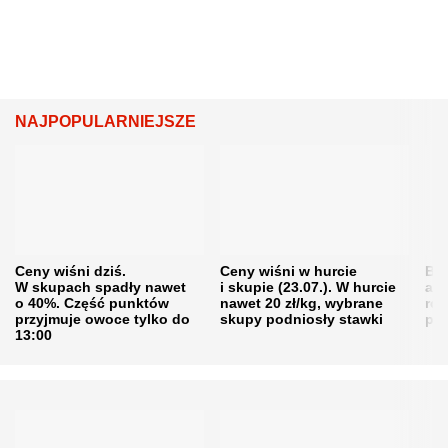
NAJPOPULARNIEJSZE
Ceny wiśni dziś.
Ceny wiśni w hurcie
Będ
W skupach spadły nawet
i skupie (23.07.). W hurcie
agr
o 40%. Część punktów
nawet 20 zł/kg, wybrane
rol
przyjmuje owoce tylko do
skupy podniosły stawki
pr
13:00