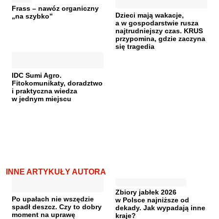
Frass – nawóz organiczny
Dzieci mają wakacje,
„na szybko”
a w gospodarstwie rusza
najtrudniejszy czas. KRUS
przypomina, gdzie zaczyna
się tragedia
IDC Sumi Agro.
Fitokomunikaty, doradztwo
i praktyczna wiedza
w jednym miejscu
INNE ARTYKUŁY AUTORA
Zbiory jabłek 2026
Po upałach nie wszędzie
w Polsce najniższe od
spadł deszcz. Czy to dobry
dekady. Jak wypadają inne
moment na uprawę
kraje?