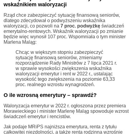
wskaźnikiem waloryzacji
Rząd chce zabezpieczyć sytuację finansową seniorów,
dlatego zdecydował o podwyższeniu wskaźnika
waloryzacji, co pozwoli na
7 proc. podwyżkę
świadczeń
emerytalno-rentowych. Wskaźnik waloryzacji po zmianie
będzie więc wynosił 107 proc. Wspomniała o tym minister
Marlena Maląg:
Chcąc w większym stopniu zabezpieczyć
sytuację finansową seniorów, zmieniamy
rozporządzenie Rady Ministrów z 7 lipca 2021 r.
w sprawie wysokości zwiększenia wskaźnika
waloryzacji emerytur i rent w 2022 r., ustalając
wysokość tego zwiększenia na poziomie 63,33
proc. realnego wzrostu wynagrodzeń.
O ile wzrosną emerytury – sprawdź?
Waloryzacja emerytur w 2022 r. ogłoszona przez premiera
Morawieckiego i minister Marlenę Maląg spowoduje wzrost
świadczeń emerytur i rencistów.
Jak podaje MRiPS najniższa emerytura, renta z tytułu
całkowitej niezdolności, a także renta rodzinna wzrośnie