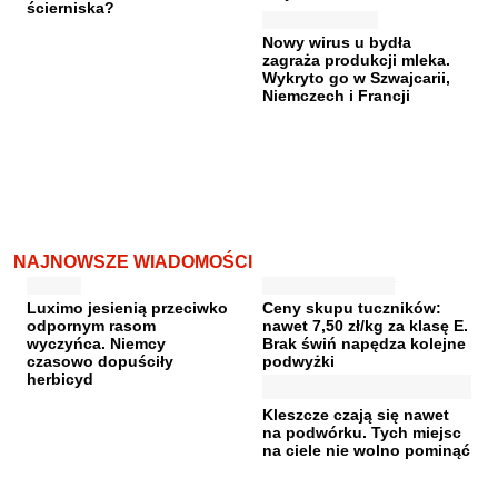
ścierniska?
Nowy wirus u bydła
zagraża produkcji mleka.
Wykryto go w Szwajcarii,
Niemczech i Francji
NAJNOWSZE WIADOMOŚCI
Luximo jesienią przeciwko
Ceny skupu tuczników:
odpornym rasom
nawet 7,50 zł/kg za klasę E.
wyczyńca. Niemcy
Brak świń napędza kolejne
czasowo dopuściły
podwyżki
herbicyd
Kleszcze czają się nawet
na podwórku. Tych miejsc
na ciele nie wolno pominąć