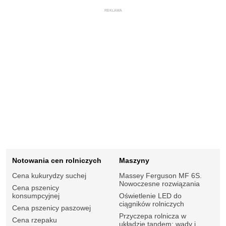
REKLAMA
Notowania cen rolniczych
Maszyny
Cena kukurydzy suchej
Massey Ferguson MF 6S.
Nowoczesne rozwiązania
Cena pszenicy
konsumpcyjnej
Oświetlenie LED do
ciągników rolniczych
Cena pszenicy paszowej
Przyczepa rolnicza w
Cena rzepaku
układzie tandem: wady i