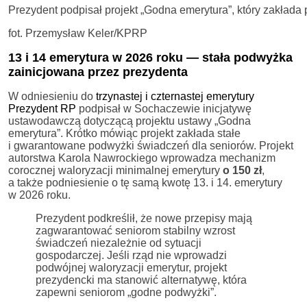
Prezydent podpisał projekt „Godna emerytura”, który zakłada 
fot. Przemysław Keler/KPRP
13 i 14 emerytura w 2026 roku — stała podwyżka
zainicjowana przez prezydenta
W odniesieniu do
trzynastej i czternastej emerytury
Prezydent RP
podpisał w Sochaczewie inicjatywę
ustawodawczą dotyczącą projektu ustawy „Godna
emerytura”. Krótko mówiąc projekt zakłada stałe
i gwarantowane podwyżki świadczeń dla seniorów. Projekt
autorstwa Karola Nawrockiego wprowadza mechanizm
corocznej waloryzacji minimalnej emerytury
o 150 zł
,
a także podniesienie o tę samą kwotę 13. i 14. emerytury
w 2026 roku.
Prezydent podkreślił, że nowe przepisy mają
zagwarantować seniorom stabilny wzrost
świadczeń niezależnie od sytuacji
gospodarczej. Jeśli rząd nie wprowadzi
podwójnej waloryzacji emerytur, projekt
prezydencki ma stanowić alternatywę, która
zapewni seniorom „godne podwyżki”.