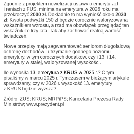
Zgodnie z projektem nowelizacji ustawy o emeryturach
i rentach z FUS, minimalna emerytura w 2026 roku ma
przekroczyć
2000 zł.
Dokładnie to ma wynieść około
2030
zł
. Kwota podwyżki 150 zł będzie corocznie waloryzowana
wskaźnikiem wzrostu, a rząd ma obowiązek przeglądać ten
wskaźnik co trzy lata. Tak aby zachować realną wartość
świadczeń.
Nowe przepisy mają zagwarantować seniorom długofalową
ochronę dochodów i utrzymanie godnego poziomu
emerytury, w tym corocznych dodatków, czyli 13. i 14.
emerytury w stałej, waloryzowanej wysokości.
Ile wynosiła
13. emerytura z KRUS w 2025 r
.? O tym
pisaliśmy w marcu 2025 r. Tymczasem w bieżącym artykule
sprawdzamy, czy w 2026 r. wysokość 13. emerytury
z KRUS będzie wyższa?
Źródło: ZUS; KRUS; MRPiPS; Kancelaria Prezesa Rady
Ministrów; www.prezydent.pl