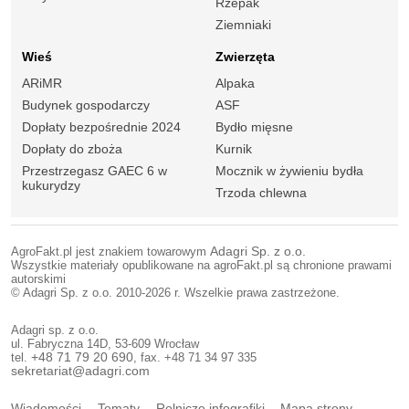
Rzepak
Ziemniaki
Wieś
Zwierzęta
ARiMR
Alpaka
Budynek gospodarczy
ASF
Dopłaty bezpośrednie 2024
Bydło mięsne
Dopłaty do zboża
Kurnik
Przestrzegasz GAEC 6 w
Mocznik w żywieniu bydła
kukurydzy
Trzoda chlewna
AgroFakt.pl jest znakiem towarowym
Adagri Sp. z o.o.
Wszystkie materiały opublikowane na agroFakt.pl są chronione prawami
autorskimi
© Adagri Sp. z o.o. 2010-2026 r. Wszelkie prawa zastrzeżone.
Adagri sp. z o.o.
ul. Fabryczna 14D, 53-609 Wrocław
tel.
+48 71 79 20 690
, fax. +48 71 34 97 335
sekretariat@adagri.com
Wiadomości
Tematy
Rolnicze infografiki
Mapa strony