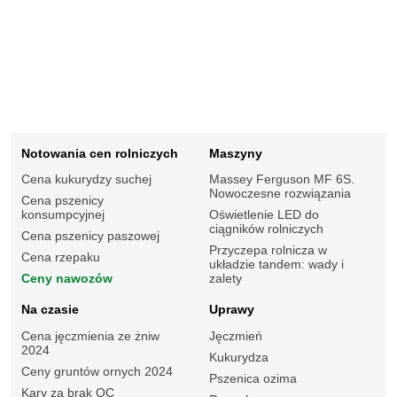
Notowania cen rolniczych
Maszyny
Cena kukurydzy suchej
Massey Ferguson MF 6S.
Nowoczesne rozwiązania
Cena pszenicy
konsumpcyjnej
Oświetlenie LED do
ciągników rolniczych
Cena pszenicy paszowej
Przyczepa rolnicza w
Cena rzepaku
układzie tandem: wady i
Ceny nawozów
zalety
Na czasie
Uprawy
Cena jęczmienia ze żniw
Jęczmień
2024
Kukurydza
Ceny gruntów ornych 2024
Pszenica ozima
Kary za brak OC