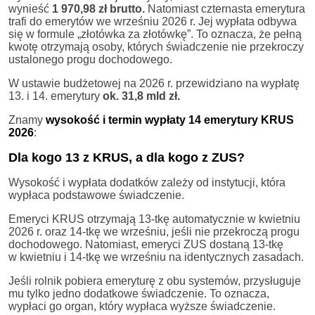
wynieść
1 970,98 zł brutto.
Natomiast czternasta emerytura
trafi do emerytów we wrześniu 2026 r. Jej wypłata odbywa
się w formule „złotówka za złotówkę”. To oznacza, że pełną
kwotę otrzymają osoby, których świadczenie nie przekroczy
ustalonego progu dochodowego.
W ustawie budżetowej na 2026 r. przewidziano na wypłatę
13. i 14. emerytury
ok. 31,8 mld zł.
Znamy
wysokość i termin wypłaty 14 emerytury KRUS
2026
:
Dla kogo 13 z KRUS, a dla kogo z ZUS?
Wysokość i wypłata dodatków zależy od instytucji, która
wypłaca podstawowe świadczenie.
Emeryci KRUS otrzymają 13-tkę automatycznie w kwietniu
2026 r. oraz 14-tkę we wrześniu, jeśli nie przekroczą progu
dochodowego. Natomiast, emeryci ZUS dostaną 13-tkę
w kwietniu i 14-tkę we wrześniu na identycznych zasadach.
Jeśli rolnik pobiera emeryturę z obu systemów, przysługuje
mu tylko jedno dodatkowe świadczenie. To oznacza,
wypłaci go organ, który wypłaca wyższe świadczenie.