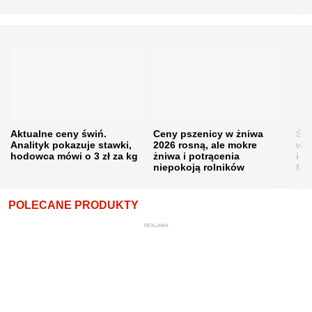
Aktualne ceny świń.
Ceny pszenicy w żniwa
Ści
Analityk pokazuje stawki,
2026 rosną, ale mokre
war
hodowca mówi o 3 zł za kg
żniwa i potrącenia
i w
niepokoją rolników
fał
POLECANE PRODUKTY
REKLAMA