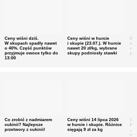
Ceny wiśni dziś.
Ceny wiśni w hurcie
Będ
W skupach spadły nawet
i skupie (23.07.). W hurcie
agr
o 40%. Część punktów
nawet 20 zł/kg, wybrane
rol
przyjmuje owoce tylko do
skupy podniosły stawki
pr
13:00
Co zrobić z nadmiarem
Ceny wiśni 14 lipca 2026
Cen
cukinii? Najlepsze
w hurcie i skupie. Różnice
Rol
przetwory z cukinii!
sięgają 9 zł za kg
„pe
obn