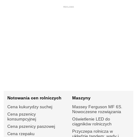
REKLAMA
Notowania cen rolniczych
Maszyny
Cena kukurydzy suchej
Massey Ferguson MF 6S.
Nowoczesne rozwiązania
Cena pszenicy
konsumpcyjnej
Oświetlenie LED do
ciągników rolniczych
Cena pszenicy paszowej
Przyczepa rolnicza w
Cena rzepaku
układzie tandem: wady i