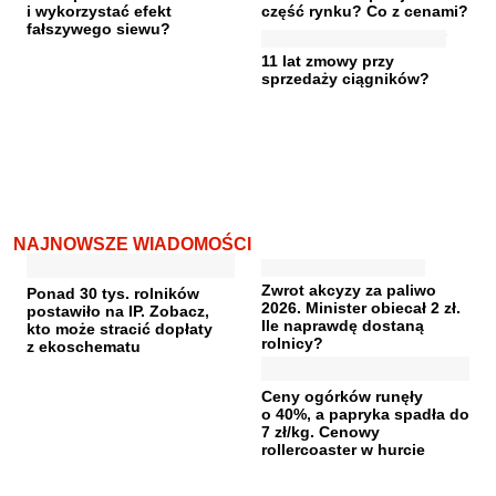
i wykorzystać efekt
część rynku? Co z cenami?
fałszywego siewu?
11 lat zmowy przy
sprzedaży ciągników?
NAJNOWSZE WIADOMOŚCI
Zwrot akcyzy za paliwo
Ponad 30 tys. rolników
2026. Minister obiecał 2 zł.
postawiło na IP. Zobacz,
Ile naprawdę dostaną
kto może stracić dopłaty
rolnicy?
z ekoschematu
Ceny ogórków runęły
o 40%, a papryka spadła do
7 zł/kg. Cenowy
rollercoaster w hurcie