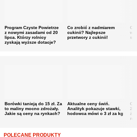
Program Czyste Powietrze
Co zrobić z nadmiarem
Cen
z nowymi zasadami od 20
cukinii? Najlepsze
w h
lipca. Którzy rolnicy
przetwory z cukinii!
się
zyskają wyższe dotacje?
Borówki tanieją do 15 zł. Za
Aktualne ceny świń.
Cen
to maliny mocno zdrożały.
Analityk pokazuje stawki,
202
Jakie są ceny na rynkach?
hodowca mówi o 3 zł za kg
żni
nie
POLECANE PRODUKTY