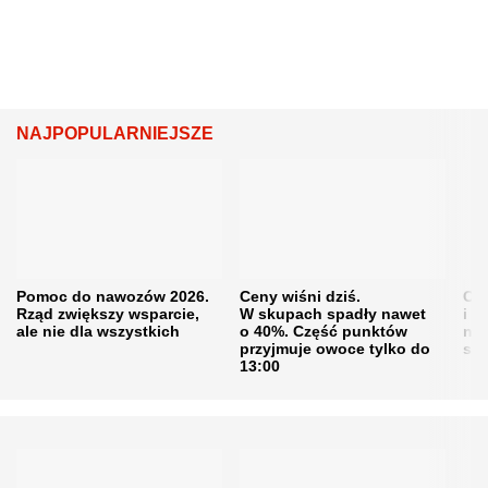
NAJPOPULARNIEJSZE
Pomoc do nawozów 2026.
Ceny wiśni dziś.
Cen
Rząd zwiększy wsparcie,
W skupach spadły nawet
i s
ale nie dla wszystkich
o 40%. Część punktów
naw
przyjmuje owoce tylko do
sku
13:00