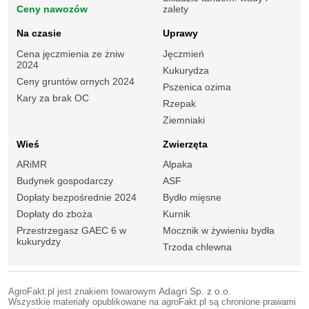
Ceny nawozów
zalety
Na czasie
Uprawy
Cena jęczmienia ze żniw
Jęczmień
2024
Kukurydza
Ceny gruntów ornych 2024
Pszenica ozima
Kary za brak OC
Rzepak
Ziemniaki
Wieś
Zwierzęta
ARiMR
Alpaka
Budynek gospodarczy
ASF
Dopłaty bezpośrednie 2024
Bydło mięsne
Dopłaty do zboża
Kurnik
Przestrzegasz GAEC 6 w
Mocznik w żywieniu bydła
kukurydzy
Trzoda chlewna
AgroFakt.pl jest znakiem towarowym
Adagri Sp. z o.o.
Wszystkie materiały opublikowane na agroFakt.pl są chronione prawami