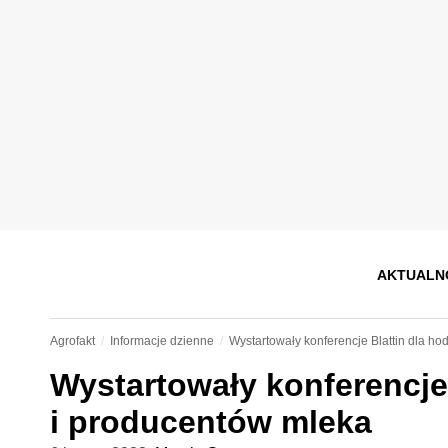
AKTUALN
Agrofakt
Informacje dzienne
Wystartowały konferencje Blattin dla h
Wystartowały konferencje
i producentów mleka