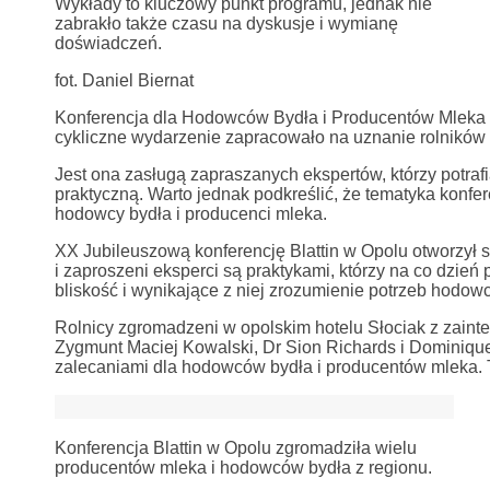
Wykłady to kluczowy punkt programu, jednak nie
zabrakło także czasu na dyskusje i wymianę
doświadczeń.
fot. Daniel Biernat
Konferencja dla Hodowców Bydła i Producentów Mleka org
cykliczne wydarzenie zapracowało na uznanie rolników 
Jest ona zasługą zapraszanych ekspertów, którzy potr
praktyczną. Warto jednak podkreślić, że tematyka konfer
hodowcy bydła i producenci mleka.
XX Jubileuszową konferencję Blattin w Opolu otworzył sz
i zaproszeni eksperci są praktykami, którzy na co dzień
bliskość i wynikające z niej zrozumienie potrzeb hodowc
Rolnicy zgromadzeni w opolskim hotelu Słociak z zainte
Zygmunt Maciej Kowalski, Dr Sion Richards i Dominique
zalecaniami dla hodowców bydła i producentów mleka. T
Konferencja Blattin w Opolu zgromadziła wielu
producentów mleka i hodowców bydła z regionu.