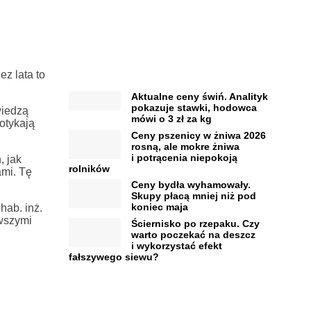
z lata to
Aktualne ceny świń. Analityk
pokazuje stawki, hodowca
wiedzą
mówi o 3 zł za kg
otykają
Ceny pszenicy w żniwa 2026
rosną, ale mokre żniwa
i potrącenia niepokoją
, jak
rolników
ami. Tę
Ceny bydła wyhamowały.
Skupy płacą mniej niż pod
koniec maja
hab. inż.
owszymi
Ściernisko po rzepaku. Czy
warto poczekać na deszcz
i wykorzystać efekt
fałszywego siewu?