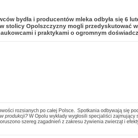
wców bydła i producentów mleka odbyła się 6 lu
n w stolicy Opolszczyzny mogli przedyskutować w
z naukowcami i praktykami o ogromnym doświadc
cowości rozsianych po całej Polsce. Spotkania odbywają się po
w produkcji?
W Opolu wykłady wygłosili specjaliści zajmujący 
ruszono szereg zagadnień z zakresu żywienia zwierząt i efek