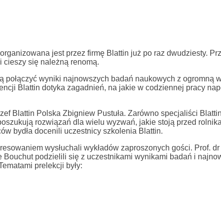
anizowana jest przez firmę Blattin już po raz dwudziesty. Prze
i cieszy się należną renomą.
afią połączyć wyniki najnowszych badań naukowych z ogromną 
encji Blattin dotyka zagadnień, na jakie w codziennej pracy nap
ef Blattin Polska Zbigniew Pustuła. Zarówno specjaliści Blattin
 poszukują rozwiązań dla wielu wyzwań, jakie stoją przed rolnik
ów bydła docenili uczestnicy szkolenia Blattin.
resowaniem wysłuchali wykładów zaproszonych gości. Prof. dr 
 Bouchut podzielili się z uczestnikami wynikami badań i najn
ematami prelekcji były: