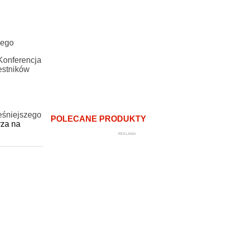
nego
 Konferencja
zestników
ześniejszego
POLECANE PRODUKTY
rza na
REKLAMA