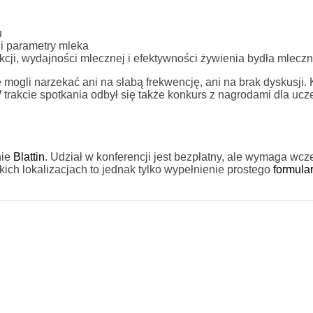
u
 parametry mleka
kcji, wydajności mlecznej i efektywności żywienia bydła mlecz
mogli narzekać ani na słabą frekwencję, ani na brak dyskusji.
 W trakcie spotkania odbył się także konkurs z nagrodami dla uc
nie
Blattin
. Udział w konferencji jest bezpłatny, ale wymaga wc
ich lokalizacjach to jednak tylko wypełnienie prostego
formula