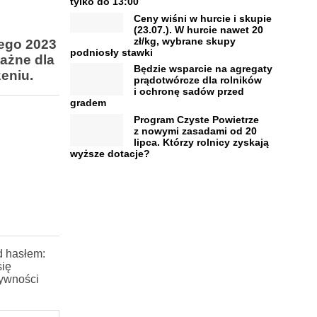
tylko do 13:00
Ceny wiśni w hurcie i skupie
(23.07.). W hurcie nawet 20
zł/kg, wybrane skupy
tego 2023
podniosły stawki
ażne dla
Będzie wsparcie na agregaty
zeniu.
prądotwórcze dla rolników
i ochronę sadów przed
gradem
Program Czyste Powietrze
z nowymi zasadami od 20
lipca. Którzy rolnicy zyskają
wyższe dotacje?
d hasłem:
się
tywności