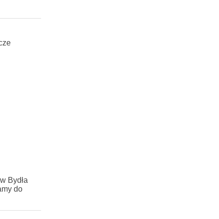
cze
ów Bydła
zamy do