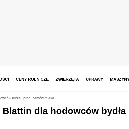
OŚCI
CENY ROLNICZE
ZWIERZĘTA
UPRAWY
MASZYN
odowców bydła i producentów mleka
 Blattin dla hodowców bydła