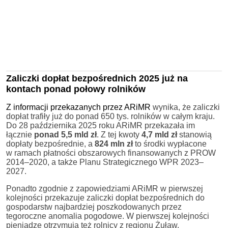
Zaliczki dopłat bezpośrednich 2025 już na
kontach ponad połowy rolników
Z informacji przekazanych przez ARiMR
wynika, że zaliczki
dopłat trafiły już do ponad 650 tys. rolników w całym kraju.
Do 28 października 2025 roku ARiMR przekazała im
łącznie
ponad 5,5 mld zł
. Z tej kwoty
4,7 mld zł
stanowią
dopłaty bezpośrednie, a
824 mln zł
to środki wypłacone
w ramach płatności obszarowych finansowanych z PROW
2014–2020, a także Planu Strategicznego WPR 2023–
2027.
Ponadto zgodnie z zapowiedziami ARiMR w pierwszej
kolejności przekazuje zaliczki dopłat bezpośrednich do
gospodarstw najbardziej poszkodowanych przez
tegoroczne anomalia pogodowe. W pierwszej kolejności
pieniądze otrzymują też rolnicy z regionu Żuław.