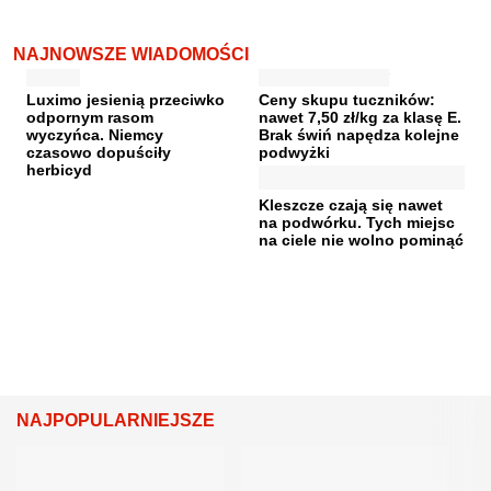
NAJNOWSZE WIADOMOŚCI
Luximo jesienią przeciwko
Ceny skupu tuczników:
odpornym rasom
nawet 7,50 zł/kg za klasę E.
wyczyńca. Niemcy
Brak świń napędza kolejne
czasowo dopuściły
podwyżki
herbicyd
Kleszcze czają się nawet
na podwórku. Tych miejsc
na ciele nie wolno pominąć
NAJPOPULARNIEJSZE