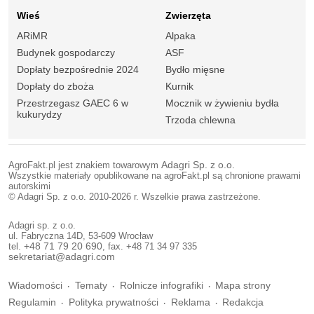
Wieś
Zwierzęta
ARiMR
Alpaka
Budynek gospodarczy
ASF
Dopłaty bezpośrednie 2024
Bydło mięsne
Dopłaty do zboża
Kurnik
Przestrzegasz GAEC 6 w
Mocznik w żywieniu bydła
kukurydzy
Trzoda chlewna
AgroFakt.pl jest znakiem towarowym
Adagri Sp. z o.o.
Wszystkie materiały opublikowane na agroFakt.pl są chronione prawami
autorskimi
© Adagri Sp. z o.o. 2010-2026 r. Wszelkie prawa zastrzeżone.
Adagri sp. z o.o.
ul. Fabryczna 14D, 53-609 Wrocław
tel.
+48 71 79 20 690
, fax. +48 71 34 97 335
sekretariat@adagri.com
Wiadomości
Tematy
Rolnicze infografiki
Mapa strony
Regulamin
Polityka prywatności
Reklama
Redakcja