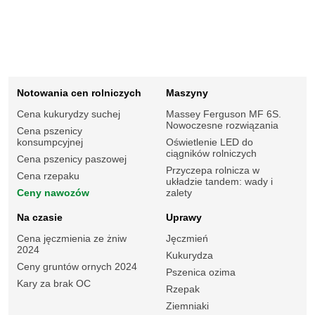
Notowania cen rolniczych
Maszyny
Cena kukurydzy suchej
Massey Ferguson MF 6S.
Nowoczesne rozwiązania
Cena pszenicy
konsumpcyjnej
Oświetlenie LED do
ciągników rolniczych
Cena pszenicy paszowej
Przyczepa rolnicza w
Cena rzepaku
układzie tandem: wady i
Ceny nawozów
zalety
Na czasie
Uprawy
Cena jęczmienia ze żniw
Jęczmień
2024
Kukurydza
Ceny gruntów ornych 2024
Pszenica ozima
Kary za brak OC
Rzepak
Ziemniaki