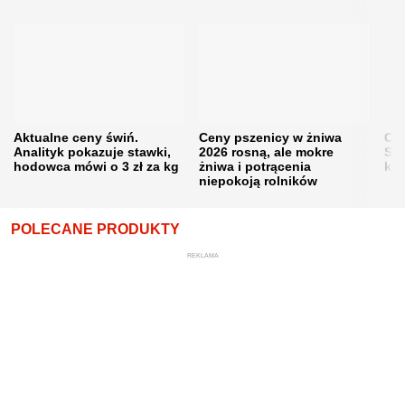
Aktualne ceny świń.
Ceny pszenicy w żniwa
Ce
Analityk pokazuje stawki,
2026 rosną, ale mokre
Sku
hodowca mówi o 3 zł za kg
żniwa i potrącenia
kon
niepokoją rolników
POLECANE PRODUKTY
REKLAMA