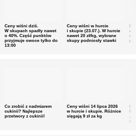
Ceny wiśni dziś.
Ceny wiśni w hurcie
Będ
W skupach spadły nawet
i skupie (23.07.). W hurcie
agr
o 40%. Część punktów
nawet 20 zł/kg, wybrane
rol
przyjmuje owoce tylko do
skupy podniosły stawki
pr
13:00
Co zrobić z nadmiarem
Ceny wiśni 14 lipca 2026
Cen
cukinii? Najlepsze
w hurcie i skupie. Różnice
Rol
przetwory z cukinii!
sięgają 9 zł za kg
„pe
obn