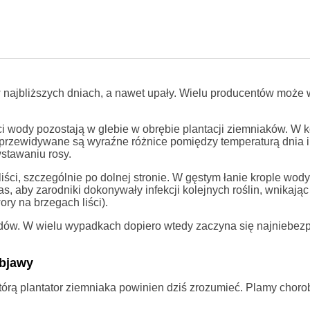
 najbliższych dniach, a nawet upały. Wielu producentów może 
i wody pozostają w glebie w obrębie plantacji ziemniaków. W k
przewidywane są wyraźne różnice pomiędzy temperaturą dnia i
stawaniu rosy.
iści, szczególnie po dolnej stronie. W gęstym łanie krople wo
s, aby zarodniki dokonywały infekcji kolejnych roślin, wnikają
ry na brzegach liści).
adów. W wielu wypadkach dopiero wtedy zaczyna się najniebezp
objawy
którą plantator ziemniaka powinien dziś zrozumieć. Plamy chor