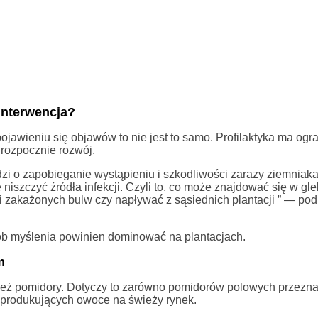
 interwencja?
jawieniu się objawów to nie jest to samo. Profilaktyka ma ogr
 rozpocznie rozwój.
odzi o zapobieganie wystąpieniu i szkodliwości zarazy ziemniaka
 niszczyć źródła infekcji. Czyli to, co może znajdować się w gle
i zakażonych bulw czy napływać z sąsiednich plantacji ” — pod
b myślenia powinien dominować na plantacjach.
m
eż pomidory. Dotyczy to zarówno pomidorów polowych przezn
, produkujących owoce na świeży rynek.