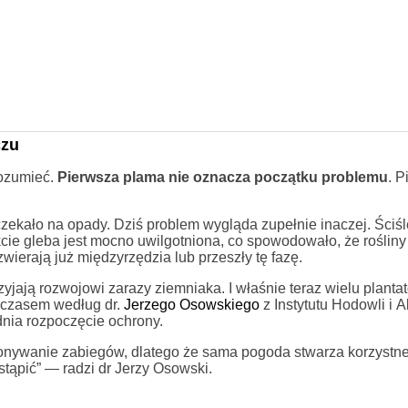
czu
rozumieć.
Pierwsza plama nie oznacza początku problemu
. P
zekało na opady. Dziś problem wygląda zupełnie inaczej. Ściś
cie gleba jest mocno uwilgotniona, co spowodowało, że rośliny
ierają już międzyrzędzia lub przeszły tę fazę.
zyjają rozwojowi zarazy ziemniaka. I właśnie teraz wielu planta
mczasem według dr.
Jerzego Osowskiego
z Instytutu Hodowli i A
nia rozpoczęcie ochrony.
onywanie zabiegów, dlatego że sama pogoda stwarza korzystn
tąpić” — radzi dr Jerzy Osowski.