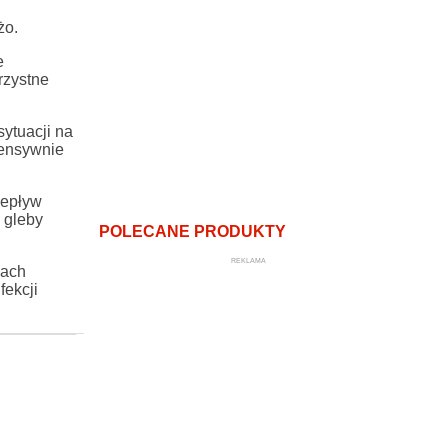
żo.
e
rzystne
sytuacji na
tensywnie
zepływ
 gleby
POLECANE PRODUKTY
REKLAMA
dach
fekcji