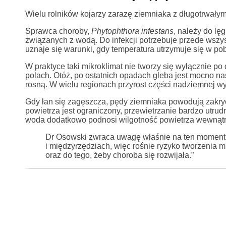
Wielu rolników kojarzy zarazę ziemniaka z długotrwały
Sprawca choroby,
Phytophthora infestans
, należy do l
związanych z wodą. Do infekcji potrzebuje przede wszys
uznaje się warunki, gdy temperatura utrzymuje się w pob
W praktyce taki mikroklimat nie tworzy się wyłącznie po 
polach. Otóż, po ostatnich opadach gleba jest mocno 
rosną. W wielu regionach przyrost części nadziemnej wy
Gdy łan się zagęszcza, pędy ziemniaka powodują zakryc
powietrza jest ograniczony, przewietrzanie bardzo utrud
woda dodatkowo podnosi wilgotność powietrza wewnątrz
Dr Osowski zwraca uwagę właśnie na ten moment r
i międzyrzędziach, więc rośnie ryzyko tworzenia mi
oraz do tego, żeby choroba się rozwijała.”