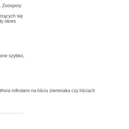
. Zoospory
rzących się
dy okres
żone szybko,
hora infestans
na liściu ziemniaka czy liściach