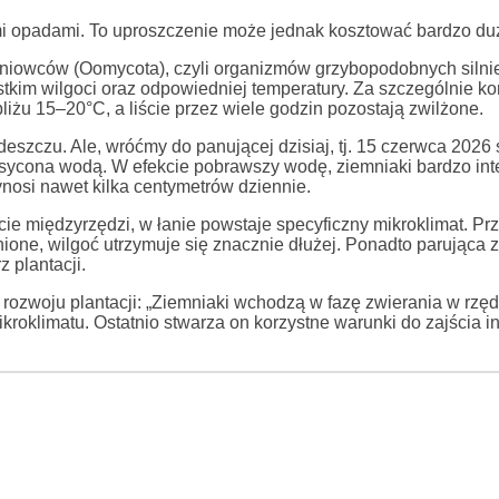
mi opadami. To uproszczenie może jednak kosztować bardzo du
ęgniowców (Oomycota), czyli organizmów grzybopodobnych silni
tkim wilgoci oraz odpowiedniej temperatury. Za szczególnie ko
liżu 15–20°C, a liście przez wiele godzin pozostają zwilżone.
deszczu. Ale, wróćmy do panującej dzisiaj, tj. 15 czerwca 2026 
nasycona wodą. W efekcie pobrawszy wodę, ziemniaki bardzo in
nosi nawet kilka centymetrów dziennie.
ie międzyrzędzi, w łanie powstaje specyficzny mikroklimat. Pr
nione, wilgoć utrzymuje się znacznie dłużej. Ponadto parująca z
 plantacji.
ozwoju plantacji: „Ziemniaki wchodzą w fazę zwierania w rzę
kroklimatu. Ostatnio stwarza on korzystne warunki do zajścia in