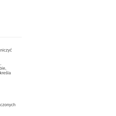
aniczyć
.
bie,
kreśla
aczonych