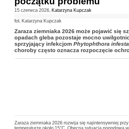
początku problemu
15 czerwca 2026
,
Katarzyna Kupczak
fot. Katarzyna Kupczak
Zaraza ziemniaka 2026 może pojawić się szy
opadach gleba pozostaje mocno uwilgotnion
sprzyjający infekcjom
Phytophthora infest
choroby często oznacza rozpoczęcie ochron
Zaraza ziemniaka 2026 rozwija się najintensywniej przy 
temperaturze około 15°C. Obecna sytuacja pogodowa w 