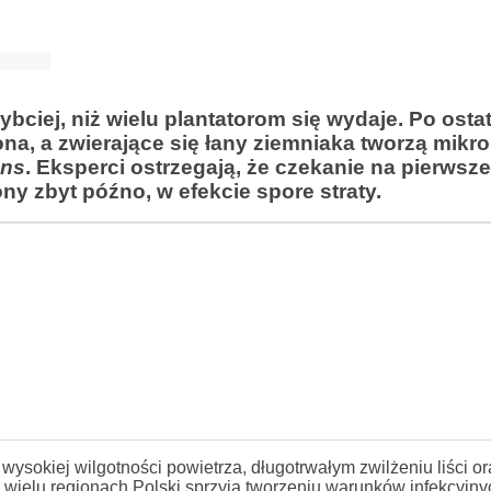
bciej, niż wielu plantatorom się wydaje. Po osta
a, a zwierające się łany ziemniaka tworzą mikro
ans
. Eksperci ostrzegają, że czekanie na pierwsz
y zbyt późno, w efekcie spore straty.
wysokiej wilgotności powietrza, długotrwałym zwilżeniu liści or
wielu regionach Polski sprzyja tworzeniu warunków infekcyjny