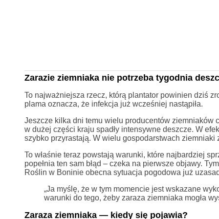
Zarazie ziemniaka nie potrzeba tygodnia desz
To najważniejsza rzecz, którą plantator powinien dziś z
plama oznacza, że infekcja już wcześniej nastąpiła.
Jeszcze kilka dni temu wielu producentów ziemniaków c
w dużej części kraju spadły intensywne deszcze. W efek
szybko przyrastają. W wielu gospodarstwach ziemniaki zw
To właśnie teraz powstają warunki, które najbardziej spr
popełnia ten sam błąd – czeka na pierwsze objawy. Ty
Roślin w Boninie obecna sytuacja pogodowa już uzasad
„Ja myślę, że w tym momencie jest wskazane wyk
warunki do tego, żeby zaraza ziemniaka mogła wys
Zaraza ziemniaka — kiedy się pojawia?