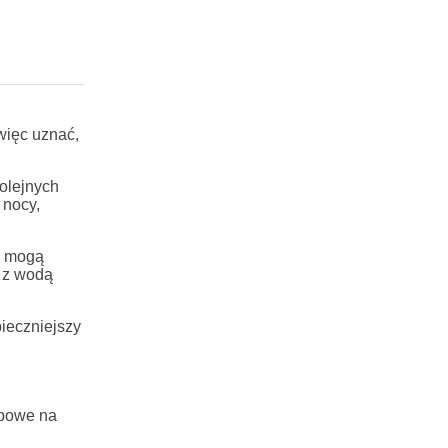
więc uznać,
olejnych
 nocy,
dy mogą
c z wodą
ieczniejszy
obowe na