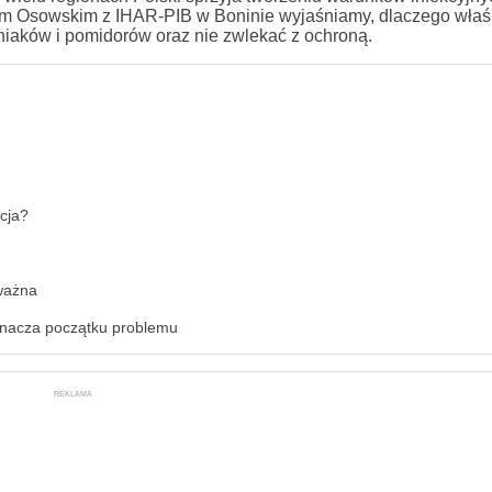
rzym Osowskim z IHAR-PIB w Boninie wyjaśniamy, dlaczego właś
niaków i pomidorów oraz nie zwlekać z ochroną.
ncja?
ważna
znacza początku problemu
REKLAMA