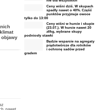
nie dla wszystkich
Ceny wiśni dziś. W skupach
spadły nawet o 40%. Część
punktów przyjmuje owoce
tylko do 13:00
Ceny wiśni w hurcie i skupie
tnich
(23.07.). W hurcie nawet 20
klimat
zł/kg, wybrane skupy
podniosły stawki
e objawy
Będzie wsparcie na agregaty
prądotwórcze dla rolników
i ochronę sadów przed
gradem
az
ch, nawet