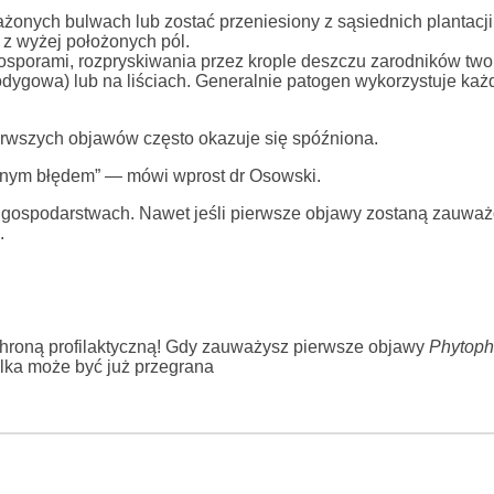
żonych bulwach lub zostać przeniesiony z sąsiednich plantacji
z wyżej położonych pól.
oosporami, rozpryskiwania przez krople deszczu zarodników two
odygowa) lub na liściach. Generalnie patogen wykorzystuje każ
rwszych objawów często okazuje się spóźniona.
mnym błędem” — mówi wprost dr Osowski.
h gospodarstwach. Nawet jeśli pierwsze objawy zostaną zauwa
.
chroną profilaktyczną! Gdy zauważysz pierwsze objawy
Phytopht
lka może być już przegrana