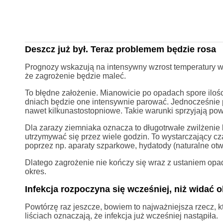
Deszcz już był. Teraz problemem będzie rosa
Prognozy wskazują na intensywny wzrost temperatury w
że zagrożenie będzie maleć.
To błędne założenie. Mianowicie po opadach spore ilośc
dniach będzie one intensywnie parować. Jednocześnie 
nawet kilkunastostopniowe. Takie warunki sprzyjają pow
Dla zarazy ziemniaka oznacza to długotrwałe zwilżenie l
utrzymywać się przez wiele godzin. To wystarczający cza
poprzez np. aparaty szparkowe, hydatody (naturalne otwo
Dlatego zagrożenie nie kończy się wraz z ustaniem op
okres.
Infekcja rozpoczyna się wcześniej, niż widać 
Powtórzę raz jeszcze, bowiem to najważniejsza rzecz, 
liściach oznaczają, że infekcja już wcześniej nastąpiła.