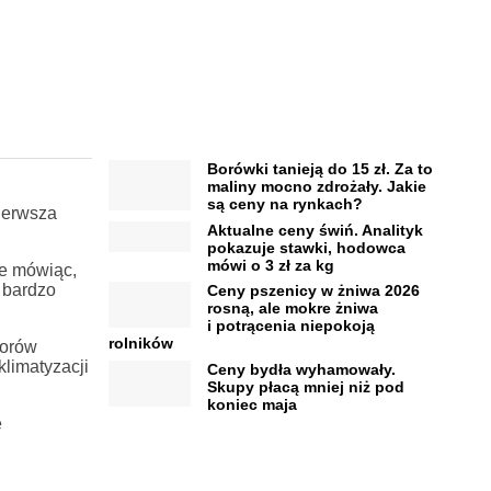
Borówki tanieją do 15 zł. Za to
maliny mocno zdrożały. Jakie
są ceny na rynkach?
ierwsza
Aktualne ceny świń. Analityk
pokazuje stawki, hodowca
mówi o 3 zł za kg
le mówiąc,
 bardzo
Ceny pszenicy w żniwa 2026
rosną, ale mokre żniwa
i potrącenia niepokoją
rolników
torów
klimatyzacji
Ceny bydła wyhamowały.
Skupy płacą mniej niż pod
koniec maja
e