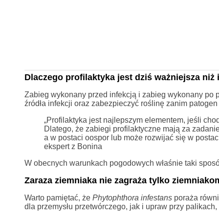
Dlaczego profilaktyka jest dziś ważniejsza niż
Zabieg wykonany przed infekcją i zabieg wykonany po po
źródła infekcji oraz zabezpieczyć roślinę zanim patogen
„Profilaktyka jest najlepszym elementem, jeśli ch
Dlatego, że zabiegi profilaktyczne mają za zadanie
a w postaci oospor lub może rozwijać się w postac
ekspert z Bonina
W obecnych warunkach pogodowych właśnie taki sposó
Zaraza ziemniaka nie zagraża tylko ziemniako
Warto pamiętać, że
Phytophthora infestans
poraża równi
dla przemysłu przetwórczego, jak i upraw przy palikach