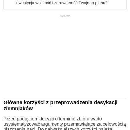
inwestycja w jakość i zdrowotność Twojego plonu?
REKLAMA
Główne korzyści z przeprowadzenia desykacji
ziemniaków
Przed podjęciem decyzji o terminie zbioru warto
usystematyzować argumenty przemawiające za celowością
niszczenia naci. Do najważniejszych korzyści należą: