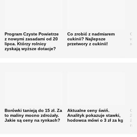
Program Czyste Powietrze
Co zrobić z nadmiarem
Cen
z nowymi zasadami od 20
cukinii? Najlepsze
w h
lipca. Którzy rolnicy
przetwory z cukinii!
się
zyskają wyższe dotacje?
Borówki tanieją do 15 zł. Za
Aktualne ceny świń.
Cen
to maliny mocno zdrożały.
Analityk pokazuje stawki,
202
Jakie są ceny na rynkach?
hodowca mówi o 3 zł za kg
żni
nie