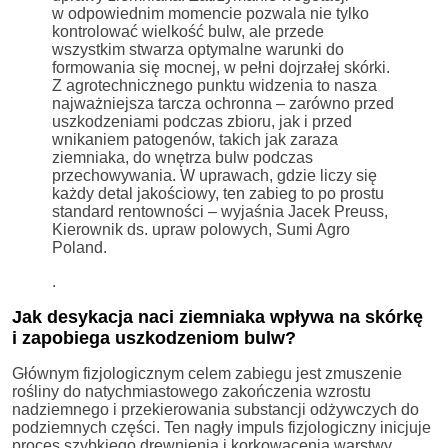
w odpowiednim momencie pozwala nie tylko
kontrolować wielkość bulw, ale przede
wszystkim stwarza optymalne warunki do
formowania się mocnej, w pełni dojrzałej skórki.
Z agrotechnicznego punktu widzenia to nasza
najważniejsza tarcza ochronna – zarówno przed
uszkodzeniami podczas zbioru, jak i przed
wnikaniem patogenów, takich jak zaraza
ziemniaka, do wnętrza bulw podczas
przechowywania. W uprawach, gdzie liczy się
każdy detal jakościowy, ten zabieg to po prostu
standard rentowności – wyjaśnia Jacek Preuss,
Kierownik ds. upraw polowych, Sumi Agro
Poland.
.
Jak desykacja naci ziemniaka wpływa na skórkę
i zapobiega uszkodzeniom bulw?
Głównym fizjologicznym celem zabiegu jest zmuszenie
rośliny do natychmiastowego zakończenia wzrostu
nadziemnego i przekierowania substancji odżywczych do
podziemnych części. Ten nagły impuls fizjologiczny inicjuje
proces szybkiego drewnienia i korkowacenia warstwy