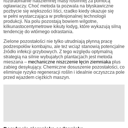
rozdrabnianie nadziemnej masy roślinnej za pomocą
ogławiaczy. Choć metoda ta pozwala na błyskawiczne
pozbycie się większości liści, rzadko kiedy okazuje się
w pełni wystarczająca w profesjonalnej technologii
produkcji. Na polu pozostają bowiem wilgotne,
kilkunastocentymetrowe kikuty łodyg, które wykazują silną
tendencję do wtórnego odrastania.
Zielone pozostałości nie tylko utrudniają płynną pracę
podzespołów kombajnu, ale też wciąż stanowią potencjalne
źródło infekcji grzybowych. Z tego względu optymalną
strategią na silnie wybujałych plantacjach jest metoda
mieszana –
mechaniczne niszczenie łęcin ziemniaka
plus
zabieg desykujący. Chemiczne dosuszenie pozostałości, co
eliminuje ryzyko regeneracji roślin i idealnie oczyszcza pole
przed wjazdem ciężkich maszyn.