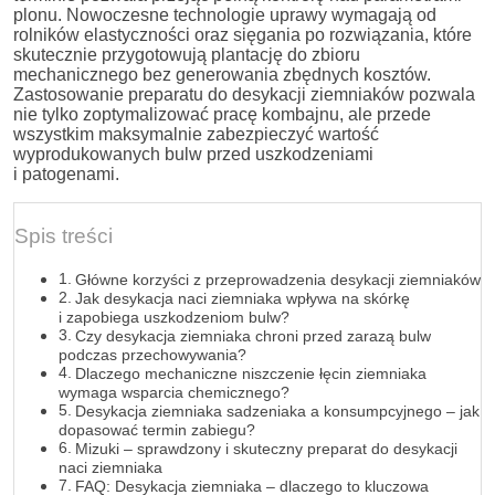
plonu. Nowoczesne technologie uprawy wymagają od
rolników elastyczności oraz sięgania po rozwiązania, które
skutecznie przygotowują plantację do zbioru
mechanicznego bez generowania zbędnych kosztów.
Zastosowanie preparatu do desykacji ziemniaków pozwala
nie tylko zoptymalizować pracę kombajnu, ale przede
wszystkim maksymalnie zabezpieczyć wartość
wyprodukowanych bulw przed uszkodzeniami
i patogenami.
Spis treści
Główne korzyści z przeprowadzenia desykacji ziemniaków
Jak desykacja naci ziemniaka wpływa na skórkę
i zapobiega uszkodzeniom bulw?
Czy desykacja ziemniaka chroni przed zarazą bulw
podczas przechowywania?
Dlaczego mechaniczne niszczenie łęcin ziemniaka
wymaga wsparcia chemicznego?
Desykacja ziemniaka sadzeniaka a konsumpcyjnego – jak
dopasować termin zabiegu?
Mizuki – sprawdzony i skuteczny preparat do desykacji
naci ziemniaka
FAQ: Desykacja ziemniaka – dlaczego to kluczowa