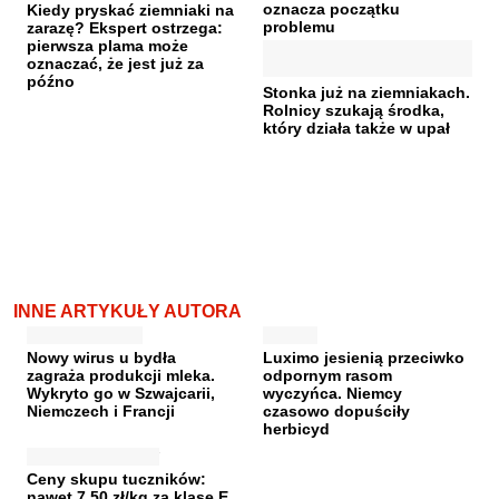
oznacza początku
Kiedy pryskać ziemniaki na
problemu
zarazę? Ekspert ostrzega:
pierwsza plama może
oznaczać, że jest już za
późno
Stonka już na ziemniakach.
Rolnicy szukają środka,
który działa także w upał
INNE ARTYKUŁY AUTORA
Nowy wirus u bydła
Luximo jesienią przeciwko
zagraża produkcji mleka.
odpornym rasom
Wykryto go w Szwajcarii,
wyczyńca. Niemcy
Niemczech i Francji
czasowo dopuściły
herbicyd
Ceny skupu tuczników:
nawet 7,50 zł/kg za klasę E.