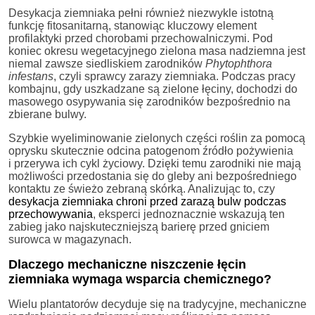
Desykacja ziemniaka pełni również niezwykle istotną
funkcję fitosanitarną, stanowiąc kluczowy element
profilaktyki przed chorobami przechowalniczymi. Pod
koniec okresu wegetacyjnego zielona masa nadziemna jest
niemal zawsze siedliskiem zarodników
Phytophthora
infestans
, czyli sprawcy zarazy ziemniaka. Podczas pracy
kombajnu, gdy uszkadzane są zielone łęciny, dochodzi do
masowego osypywania się zarodników bezpośrednio na
zbierane bulwy.
Szybkie wyeliminowanie zielonych części roślin za pomocą
oprysku skutecznie odcina patogenom źródło pożywienia
i przerywa ich cykl życiowy. Dzięki temu zarodniki nie mają
możliwości przedostania się do gleby ani bezpośredniego
kontaktu ze świeżo zebraną skórką. Analizując to, czy
desykacja ziemniaka chroni przed zarazą bulw podczas
przechowywania
, eksperci jednoznacznie wskazują ten
zabieg jako najskuteczniejszą barierę przed gniciem
surowca w magazynach.
Dlaczego mechaniczne niszczenie łęcin
ziemniaka wymaga wsparcia chemicznego?
Wielu plantatorów decyduje się na tradycyjne, mechaniczne