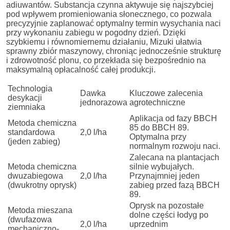
adiuwantów. Substancja czynna aktywuje się najszybciej
pod wpływem promieniowania słonecznego, co pozwala
precyzyjnie zaplanować optymalny termin wysychania naci
przy wykonaniu zabiegu w pogodny dzień. Dzięki
szybkiemu i równomiernemu działaniu, Mizuki ułatwia
sprawny zbiór maszynowy, chroniąc jednocześnie strukturę
i zdrowotność plonu, co przekłada się bezpośrednio na
maksymalną opłacalność całej produkcji.
Technologia
Dawka
Kluczowe zalecenia
desykacji
jednorazowa
agrotechniczne
ziemniaka
Aplikacja od fazy BBCH
Metoda chemiczna
85 do BBCH 89.
standardowa
2,0 l/ha
Optymalna przy
(jeden zabieg)
normalnym rozwoju naci.
Zalecana na plantacjach
Metoda chemiczna
silnie wybujałych.
dwuzabiegowa
2,0 l/ha
Przynajmniej jeden
(dwukrotny oprysk)
zabieg przed fazą BBCH
89.
Oprysk na pozostałe
Metoda mieszana
dolne części łodyg po
(dwufazowa
2,0 l/ha
uprzednim
mechaniczno-