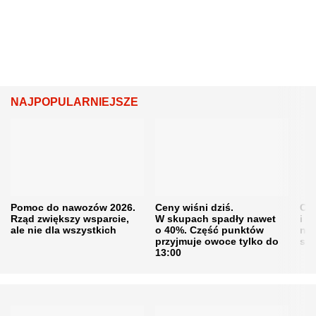
NAJPOPULARNIEJSZE
Pomoc do nawozów 2026.
Ceny wiśni dziś.
Cen
Rząd zwiększy wsparcie,
W skupach spadły nawet
i s
ale nie dla wszystkich
o 40%. Część punktów
naw
przyjmuje owoce tylko do
sku
13:00