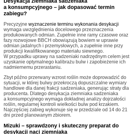
Desykacja ziemniaka sadzeniaka
a konsumpcyjnego – jak dopasować termin
zabiegu?
Precyzyjne
wyznaczenie terminu wykonania desykacji
wymaga uwzględnienia docelowego przeznaczenia
produkowanych odmian. Zupełnie inne ramy czasowe oraz
fazy rozwojowe BBCH obowiązują bowiem w uprawie
odmian jadalnych i przemysłowych, a zupełnie inne przy
produkcji kwalifikowanego materiału siewnego.
W przypadku uprawy na sadzeniaki nadrzędnym celem jest
uzyskanie optymalnego kalibrażu bulw i zapobieżenie ich
nadmiernemu przerastaniu.
Zbyt późno przerwany wzrost roślin może doprowadzić do
sytuacji, w której bulwy przekroczą dopuszczalne wymiary
handlowe dla danej frakcji sadzeniaka, generując straty dla
producenta. Dlatego desykacja ziemniaka sadzeniaka
a konsumpcyjnego wymaga dokładnej analizy dojrzałości
roślin, regularnej kontroli wielkości bulw pod krzakiem.
Najczęściej zabieg wykonuje się w przedziale od 14 do 21
dni przed planowanym zbiorem.
Mizuki – sprawdzony i skuteczny preparat do
desykacji naci ziemniaka