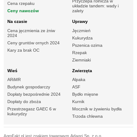
Przyczepa rolnicza w
Cena rzepaku
układzie tandem: wady i
Ceny nawozów
zalety
Na czasie
Uprawy
Cena jęczmienia ze żniw
Jęczmień
2024
Kukurydza
Ceny gruntów ornych 2024
Pszenica ozima
Kary za brak OC
Rzepak
Ziemniaki
Wieś
Zwierzęta
ARiMR
Alpaka
Budynek gospodarczy
ASF
Dopłaty bezpośrednie 2024
Bydło mięsne
Dopłaty do zboża
Kurnik
Przestrzegasz GAEC 6 w
Mocznik w żywieniu bydła
kukurydzy
Trzoda chlewna
AgroFakt.pl jest znakiem towarowym
Adagri Sp. z o.o.