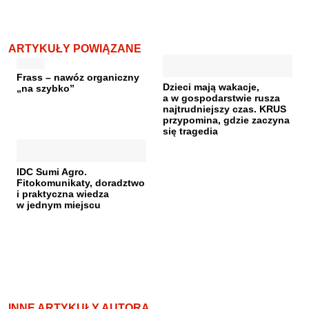
ARTYKUŁY POWIĄZANE
Frass – nawóz organiczny
Dzieci mają wakacje,
„na szybko”
a w gospodarstwie rusza
najtrudniejszy czas. KRUS
przypomina, gdzie zaczyna
się tragedia
IDC Sumi Agro.
Fitokomunikaty, doradztwo
i praktyczna wiedza
w jednym miejscu
INNE ARTYKUŁY AUTORA