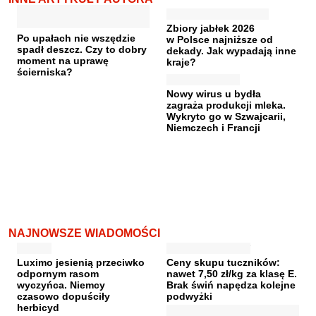
Zbiory jabłek 2026
Po upałach nie wszędzie
w Polsce najniższe od
spadł deszcz. Czy to dobry
dekady. Jak wypadają inne
moment na uprawę
kraje?
ścierniska?
Nowy wirus u bydła
zagraża produkcji mleka.
Wykryto go w Szwajcarii,
Niemczech i Francji
NAJNOWSZE WIADOMOŚCI
Luximo jesienią przeciwko
Ceny skupu tuczników:
odpornym rasom
nawet 7,50 zł/kg za klasę E.
wyczyńca. Niemcy
Brak świń napędza kolejne
czasowo dopuściły
podwyżki
herbicyd