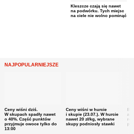
Kleszcze czają się nawet
na podwórku. Tych miejsc
na ciele nie wolno pominąć
NAJPOPULARNIEJSZE
Ceny wiśni dziś.
Ceny wiśni w hurcie
Będ
W skupach spadły nawet
i skupie (23.07.). W hurcie
agr
o 40%. Część punktów
nawet 20 zł/kg, wybrane
rol
przyjmuje owoce tylko do
skupy podniosły stawki
pr
13:00