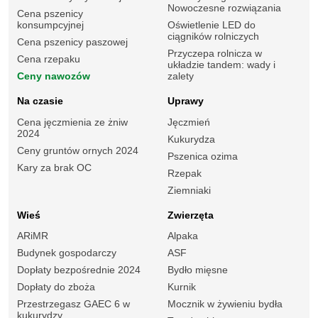
Nowoczesne rozwiązania
Cena pszenicy
konsumpcyjnej
Oświetlenie LED do
ciągników rolniczych
Cena pszenicy paszowej
Przyczepa rolnicza w
Cena rzepaku
układzie tandem: wady i
Ceny nawozów
zalety
Na czasie
Uprawy
Cena jęczmienia ze żniw
Jęczmień
2024
Kukurydza
Ceny gruntów ornych 2024
Pszenica ozima
Kary za brak OC
Rzepak
Ziemniaki
Wieś
Zwierzęta
ARiMR
Alpaka
Budynek gospodarczy
ASF
Dopłaty bezpośrednie 2024
Bydło mięsne
Dopłaty do zboża
Kurnik
Przestrzegasz GAEC 6 w
Mocznik w żywieniu bydła
kukurydzy