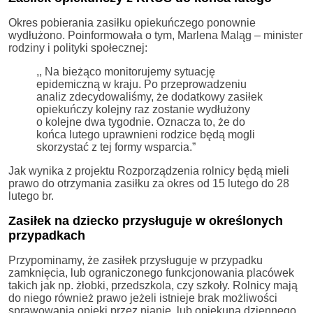
Okres pobierania zasiłku opiekuńczego ponownie
wydłużono. Poinformowała o tym, Marlena Maląg – minister
rodziny i polityki społecznej:
,, Na bieżąco monitorujemy sytuację
epidemiczną w kraju. Po przeprowadzeniu
analiz zdecydowaliśmy, że dodatkowy zasiłek
opiekuńczy kolejny raz zostanie wydłużony
o kolejne dwa tygodnie. Oznacza to, że do
końca lutego uprawnieni rodzice będą mogli
skorzystać z tej formy wsparcia.”
Jak wynika z projektu Rozporządzenia rolnicy będą mieli
prawo do otrzymania zasiłku za okres od 15 lutego do 28
lutego br.
Zasiłek na dziecko przysługuje w określonych
przypadkach
Przypominamy, że zasiłek przysługuje w przypadku
zamknięcia, lub ograniczonego funkcjonowania placówek
takich jak np. żłobki, przedszkola, czy szkoły. Rolnicy mają
do niego również prawo jeżeli istnieje brak możliwości
sprawowania opieki przez nianię, lub opiekuna dziennego