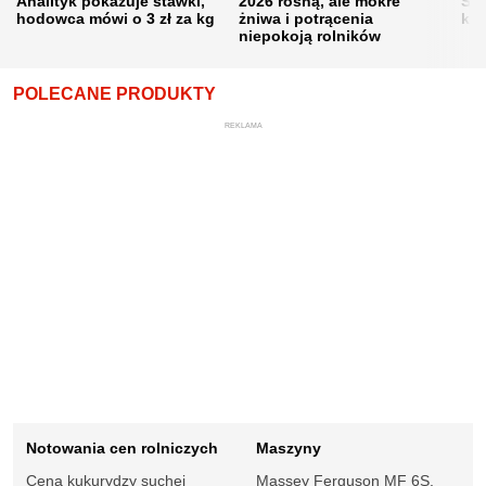
Analityk pokazuje stawki,
2026 rosną, ale mokre
Sku
hodowca mówi o 3 zł za kg
żniwa i potrącenia
kon
niepokoją rolników
POLECANE PRODUKTY
REKLAMA
Notowania cen rolniczych
Maszyny
Cena kukurydzy suchej
Massey Ferguson MF 6S.