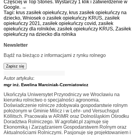
Częściej w Top Stories. Wystarczy 1 klik i zatwierdzenie w
Google.
→
Tagi:
krus zasiłek opiekuńczy,
krus zasiłek opiekuńczy na
dziecko,
Wniosek o zasiłek opiekuńczy KRUS,
zasiłek
opiekuńczy 2021,
zasiłek opiekuńczy covid,
zasiłek
opiekuńczy dla rolników,
zasiłek opiekuńczy KRUS,
Zasiłek
opiekuńczy na dziecko dla rolnika
Newsletter
Bądź na bieżąco z informacjami z rynku rolnego
Zapisz się
Autor artykułu:
mgr inż. Ewelina Marciniak-Czerniatowicz
Ukończyła Uniwersytet Przyrodniczy we Wrocławiu na
kierunku rolnictwo o specjalności agronomia.
Doświadczenie rolnicze zdobywała gospodarstwie rolnym
położonym w Gminie Milicz i w Lehr- und Versuchsgut
Köllitsch. Pracowała w ARiMR oraz Dolnośląskim Ośrodku
Doradztwa Rolniczego. W agrofakt.pl zajmuje się
Ekonomiką i Zarządzaniem Gospodarstwem Rolnym oraz
Aktualnościami Rolniczymi. Pasjonuje się projektowaniem i