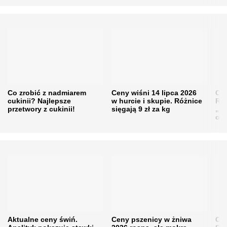
Co zrobić z nadmiarem
Ceny wiśni 14 lipca 2026
Cen
cukinii? Najlepsze
w hurcie i skupie. Różnice
Rol
przetwory z cukinii!
sięgają 9 zł za kg
„pe
obn
Aktualne ceny świń.
Ceny pszenicy w żniwa
Ce