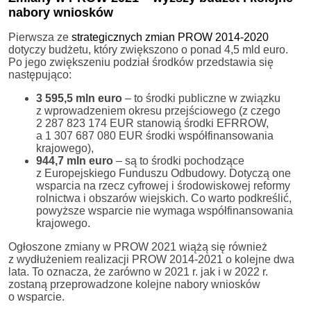
nabory wniosków
Pierwsza ze
strategicznych zmian PROW 2014-2020
dotyczy budżetu, który zwiększono o ponad 4,5 mld euro.
Po jego zwiększeniu podział środków przedstawia się
następująco:
3 595,5 mln euro
– to środki publiczne w związku
z wprowadzeniem okresu przejściowego (z czego
2 287 823 174 EUR stanowią środki EFRROW,
a 1 307 687 080 EUR środki współfinansowania
krajowego),
944,7 mln euro
– są to środki pochodzące
z Europejskiego Funduszu Odbudowy. Dotyczą one
wsparcia na rzecz cyfrowej i środowiskowej reformy
rolnictwa i obszarów wiejskich. Co warto podkreślić,
powyższe wsparcie nie wymaga współfinansowania
krajowego.
Ogłoszone zmiany w PROW 2021 wiążą się również
z wydłużeniem realizacji PROW 2014-2021 o kolejne dwa
lata. To oznacza, że zarówno w 2021 r. jak i w 2022 r.
zostaną przeprowadzone kolejne nabory wniosków
o wsparcie.