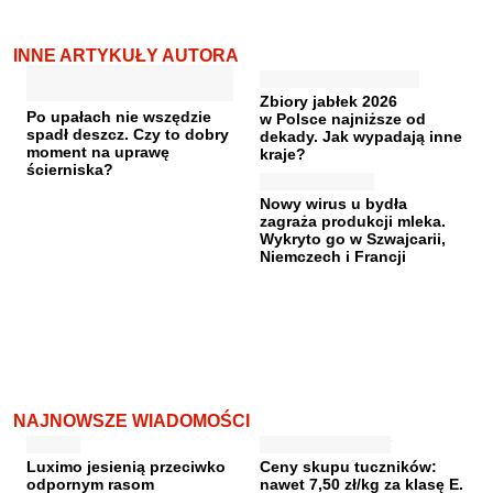
INNE ARTYKUŁY AUTORA
Zbiory jabłek 2026
Po upałach nie wszędzie
w Polsce najniższe od
spadł deszcz. Czy to dobry
dekady. Jak wypadają inne
moment na uprawę
kraje?
ścierniska?
Nowy wirus u bydła
zagraża produkcji mleka.
Wykryto go w Szwajcarii,
Niemczech i Francji
NAJNOWSZE WIADOMOŚCI
Luximo jesienią przeciwko
Ceny skupu tuczników:
odpornym rasom
nawet 7,50 zł/kg za klasę E.