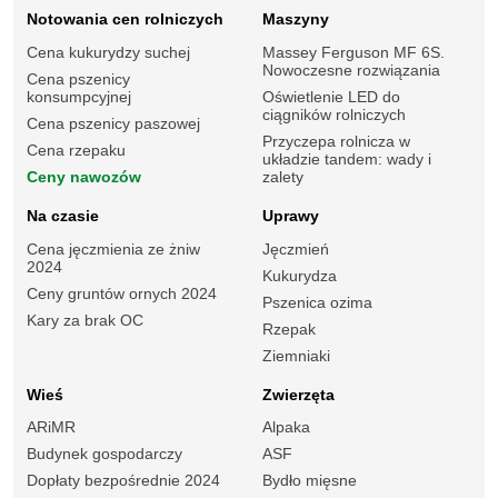
Notowania cen rolniczych
Maszyny
Cena kukurydzy suchej
Massey Ferguson MF 6S.
Nowoczesne rozwiązania
Cena pszenicy
konsumpcyjnej
Oświetlenie LED do
ciągników rolniczych
Cena pszenicy paszowej
Przyczepa rolnicza w
Cena rzepaku
układzie tandem: wady i
Ceny nawozów
zalety
Na czasie
Uprawy
Cena jęczmienia ze żniw
Jęczmień
2024
Kukurydza
Ceny gruntów ornych 2024
Pszenica ozima
Kary za brak OC
Rzepak
Ziemniaki
Wieś
Zwierzęta
ARiMR
Alpaka
Budynek gospodarczy
ASF
Dopłaty bezpośrednie 2024
Bydło mięsne