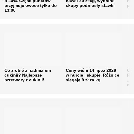
o 40%. Część punktów
nawet 20 zł/kg, wybrane
rol
przyjmuje owoce tylko do
skupy podniosły stawki
pr
13:00
Co zrobić z nadmiarem
Ceny wiśni 14 lipca 2026
Cen
cukinii? Najlepsze
w hurcie i skupie. Różnice
Rol
przetwory z cukinii!
sięgają 9 zł za kg
„pe
obn