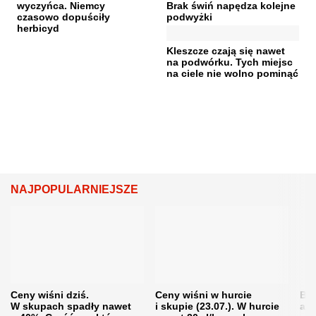
wyczyńca. Niemcy
Brak świń napędza kolejne
czasowo dopuściły
podwyżki
herbicyd
Kleszcze czają się nawet
na podwórku. Tych miejsc
na ciele nie wolno pominąć
NAJPOPULARNIEJSZE
Ceny wiśni dziś.
Ceny wiśni w hurcie
Będ
W skupach spadły nawet
i skupie (23.07.). W hurcie
agr