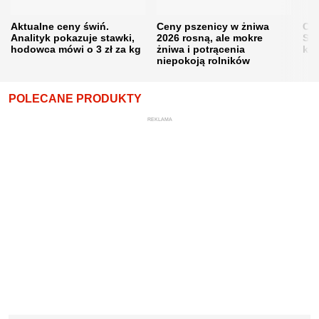
Aktualne ceny świń.
Ceny pszenicy w żniwa
Ce
Analityk pokazuje stawki,
2026 rosną, ale mokre
Sku
hodowca mówi o 3 zł za kg
żniwa i potrącenia
kon
niepokoją rolników
POLECANE PRODUKTY
REKLAMA