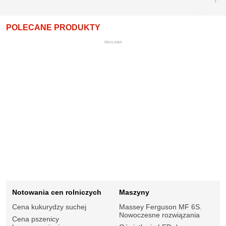
nie
POLECANE PRODUKTY
REKLAMA
Notowania cen rolniczych
Maszyny
Cena kukurydzy suchej
Massey Ferguson MF 6S.
Nowoczesne rozwiązania
Cena pszenicy