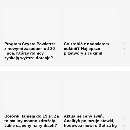
Program Czyste Powietrze
Co zrobić z nadmiarem
Cen
z nowymi zasadami od 20
cukinii? Najlepsze
w h
lipca. Którzy rolnicy
przetwory z cukinii!
się
zyskają wyższe dotacje?
Borówki tanieją do 15 zł. Za
Aktualne ceny świń.
Cen
to maliny mocno zdrożały.
Analityk pokazuje stawki,
202
Jakie są ceny na rynkach?
hodowca mówi o 3 zł za kg
żni