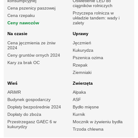
konsumpcyjnej
Oświetlenie LED do
ciągników rolniczych
Cena pszenicy paszowej
Przyczepa rolnicza w
Cena rzepaku
układzie tandem: wady i
Ceny nawozów
zalety
Na czasie
Uprawy
Cena jęczmienia ze żniw
Jęczmień
2024
Kukurydza
Ceny gruntów ornych 2024
Pszenica ozima
Kary za brak OC
Rzepak
Ziemniaki
Wieś
Zwierzęta
ARiMR
Alpaka
Budynek gospodarczy
ASF
Dopłaty bezpośrednie 2024
Bydło mięsne
Dopłaty do zboża
Kurnik
Przestrzegasz GAEC 6 w
Mocznik w żywieniu bydła
kukurydzy
Trzoda chlewna