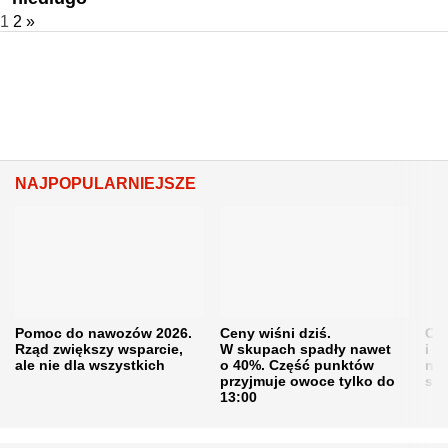
1
2
»
NAJPOPULARNIEJSZE
Pomoc do nawozów 2026.
Ceny wiśni dziś.
Cen
Rząd zwiększy wsparcie,
W skupach spadły nawet
i s
ale nie dla wszystkich
o 40%. Część punktów
naw
przyjmuje owoce tylko do
sku
13:00