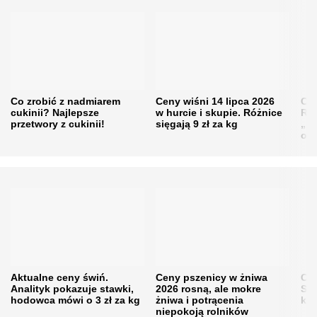
Co zrobić z nadmiarem
Ceny wiśni 14 lipca 2026
Cen
cukinii? Najlepsze
w hurcie i skupie. Różnice
Rol
przetwory z cukinii!
sięgają 9 zł za kg
„pe
obn
Aktualne ceny świń.
Ceny pszenicy w żniwa
Ce
Analityk pokazuje stawki,
2026 rosną, ale mokre
Sku
hodowca mówi o 3 zł za kg
żniwa i potrącenia
kon
niepokoją rolników