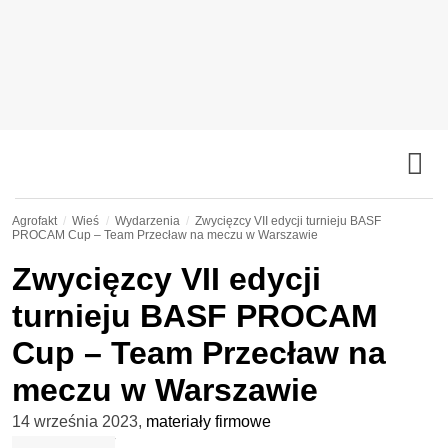
Agrofakt
Wieś
Wydarzenia
Zwycięzcy VII edycji turnieju BASF
PROCAM Cup – Team Przecław na meczu w Warszawie
Zwycięzcy VII edycji
turnieju BASF PROCAM
Cup – Team Przecław na
meczu w Warszawie
14 września 2023
,
materiały firmowe