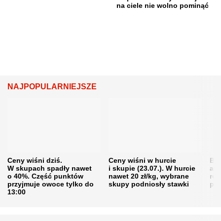
na ciele nie wolno pominąć
NAJPOPULARNIEJSZE
Ceny wiśni dziś.
Ceny wiśni w hurcie
Będ
W skupach spadły nawet
i skupie (23.07.). W hurcie
agr
o 40%. Część punktów
nawet 20 zł/kg, wybrane
rol
przyjmuje owoce tylko do
skupy podniosły stawki
pr
13:00