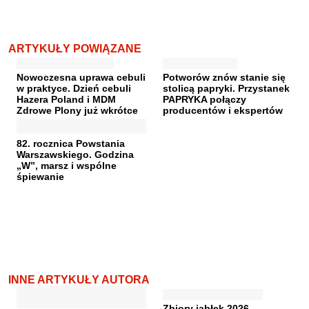
ARTYKUŁY POWIĄZANE
Nowoczesna uprawa cebuli
Potworów znów stanie się
w praktyce. Dzień cebuli
stolicą papryki. Przystanek
Hazera Poland i MDM
PAPRYKA połączy
Zdrowe Plony już wkrótce
producentów i ekspertów
82. rocznica Powstania
Warszawskiego. Godzina
„W”, marsz i wspólne
śpiewanie
INNE ARTYKUŁY AUTORA
Zbiory jabłek 2026