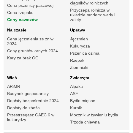
ciągników rolniczych
Cena pszenicy paszowej
Przyczepa rolnicza w
Cena rzepaku
układzie tandem: wady i
Ceny nawozów
zalety
Na czasie
Uprawy
Cena jęczmienia ze żniw
Jęczmień
2024
Kukurydza
Ceny gruntów ornych 2024
Pszenica ozima
Kary za brak OC
Rzepak
Ziemniaki
Wieś
Zwierzęta
ARiMR
Alpaka
Budynek gospodarczy
ASF
Dopłaty bezpośrednie 2024
Bydło mięsne
Dopłaty do zboża
Kurnik
Przestrzegasz GAEC 6 w
Mocznik w żywieniu bydła
kukurydzy
Trzoda chlewna