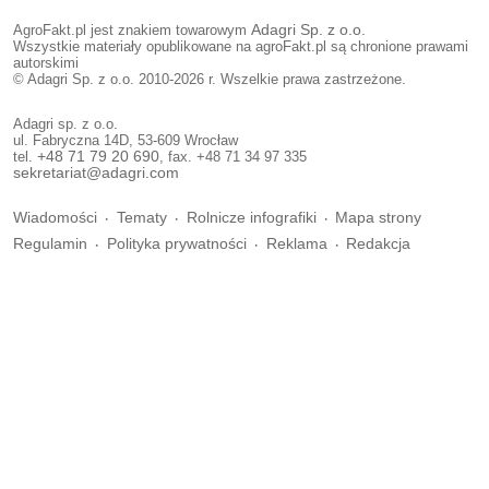
AgroFakt.pl jest znakiem towarowym
Adagri Sp. z o.o.
Wszystkie materiały opublikowane na agroFakt.pl są chronione prawami
autorskimi
© Adagri Sp. z o.o. 2010-2026 r. Wszelkie prawa zastrzeżone.
Adagri sp. z o.o.
ul. Fabryczna 14D, 53-609 Wrocław
tel.
+48 71 79 20 690
, fax. +48 71 34 97 335
sekretariat@adagri.com
Wiadomości
Tematy
Rolnicze infografiki
Mapa strony
Regulamin
Polityka prywatności
Reklama
Redakcja