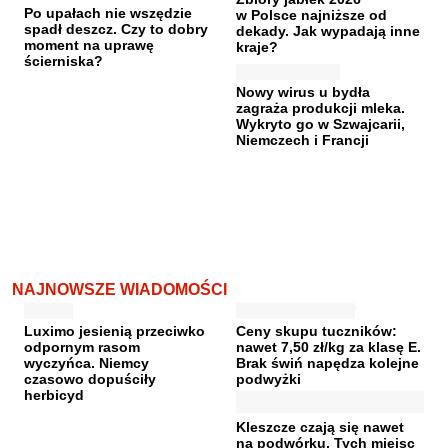
Po upałach nie wszędzie
w Polsce najniższe od
spadł deszcz. Czy to dobry
dekady. Jak wypadają inne
moment na uprawę
kraje?
ścierniska?
Nowy wirus u bydła
zagraża produkcji mleka.
Wykryto go w Szwajcarii,
Niemczech i Francji
NAJNOWSZE WIADOMOŚCI
Luximo jesienią przeciwko
Ceny skupu tuczników:
odpornym rasom
nawet 7,50 zł/kg za klasę E.
wyczyńca. Niemcy
Brak świń napędza kolejne
czasowo dopuściły
podwyżki
herbicyd
Kleszcze czają się nawet
na podwórku. Tych miejsc